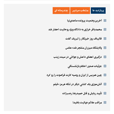
پربازدید ها
منتخب سردبیر
چندرسانه ای
آخرین وضعیت پرونده ساعدی‌نیا
محمدباقر خرازی به دادگاه ویژه روحانیت احضار شد
قالیباف روز خبرنگار را تبریک گفت
پالایشگاه سیزران منفجر شد+عکس
درگیری اعضای داعش و جولانی در سیده زینب
جزئیات صدور احکام بازنشستگی
چین هم پس از ایران و روسیه کارت فراصوت را رو کرد
آتش‌سوزی یک کشتی دیگر در تنگه هرمز+فیلم
تأیید ربایش و قتل حمیدرضا رجب‌زاده
مراقب علائم هپاتیت باشید!