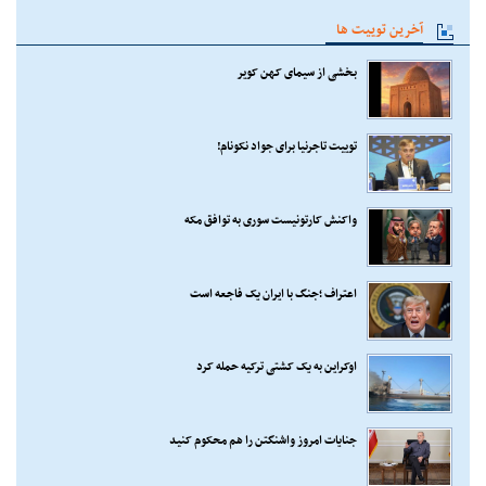
آخرین توییت ها
بخشی از سیمای کهن کویر
توییت تاجرنیا برای جواد نکونام!
واکنش کارتونیست سوری به توافق مکه
اعتراف ؛جنگ با ایران یک فاجعه است
اوکراین به یک کشتی ترکیه حمله کرد
جنایات امروز واشنگتن را هم محکوم کنید