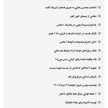
انتصاب محسن رضایی به دبیری شعام را تبریک گفت
بخشی از سیمای کهن کویر
جشنواره میراث بومی در مکزیک / عکس
تگرگ شدید در امارات شترها را فراری داد / فیلم
ادای احترام هندوها به الهه‌ها / عکس
شکار برق‌آسای جوجه اردک توسط یک ماهی
شاه چگونه هشدارهای گرانی را پس می‌زد؟
شهید ۹ ساله‌ای که نامش در لیست شهدا نیست
بازیکن نساجی سرخ پوش شد
وضعیت بورس امروز دوشنبه ۱۹ مرداد ۱۴۰۵
۸ حمله هوایی عراق علیه بقایای داعش
توییت تاجرنیا برای جواد نکونام!