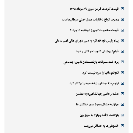
قیمت گوشت قرمز امروز ۱۹ مرداد ۱۴۰۵
مصرف انواع دخانیات عامل اصلی سرطان‌هاست
قیمت سکه و طلا امروز دوشنبه ۱۹ مرداد
پیام رئیس قوه قضائیه به دبیر شورای عالی امنیت ملی
فیلم/ بریتیش کلمبیا در آتش و دود
پرداخت معوقات بازنشستگان تامین اجتماعی
نکونام مافیا را سربه‌نیست کرد
ترامپ یک مشاور ارشد خود را برکنار کرد
هشدار «امیر جهانشاهی» به دشمن
عراق به دنبال مجوز عبور نفتکش‌ها
بازگشت «قند پهلو» به تلویزیون
خاموشی‌ها به حداقل می‌رسد