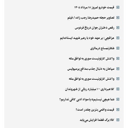
قیمت خودرو امروز ۱۸ مرداد ۱۴۰۵
تصاویر حجله حمیدرضا رجب زاده / فیلم
رقص دختران جوان درباغ فردوس
عراقچی: بر عهد خود با رهبر شهید ایستاده‌ایم
شکارنمساح درمالزی
واکنش کارتونیست سوری به توافق مکه
سپاهان به دنبال جذب مدافع پرسپولیس
واکنش کارتونیست سوری به توافق مکه
کلاهبرداری ۱۰۰ میلیارد ریالی از شهروندان
«ما هیچی نیستیم» یا سواد ادبی کافی نداریم؟
قیمت واقعی بنزین چقدر است؟
کالا برگ قطعا افزایش می‌یابد