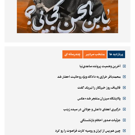
پربازدید ها
منتخب سردبیر
چندرسانه ای
آخرین وضعیت پرونده ساعدی‌نیا
محمدباقر خرازی به دادگاه ویژه روحانیت احضار شد
قالیباف روز خبرنگار را تبریک گفت
پالایشگاه سیزران منفجر شد+عکس
درگیری اعضای داعش و جولانی در سیده زینب
جزئیات صدور احکام بازنشستگی
چین هم پس از ایران و روسیه کارت فراصوت را رو کرد