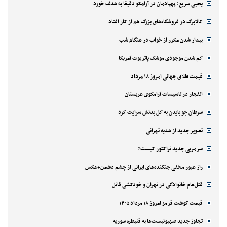
یحیی سریع: پهپادمان در آرامکو دقیقا به هدف خورد
کالابرگ در فروشگاه‌های بزرگ هم از کار افتاد
بیدار شدن مکرر از خواب در هنگام شب
کم شدن موجودی موشک پاتریوت آمریکا
قیمت طلای جهانی امروز ۱۸ مرداد
انفجار در تاسیسات آرامکوی عربستان
سرطان جو بایدن به کل بدنش سرایت کرد
تصویر جدید از هدیه تهرانی
سرمربی جدید تراکتور کیست؟
راز عبور مخفی جنگنده‌های ایرانی از چشم دشمن+عکس
قتل‌‌عام خانوادگی در تهران و خودکشی قاتل
قیمت گوشت قرمز امروز ۱۸ مرداد ۱۴۰۵
تجاوز جدید صهیونیست‌ها به قنیطره سوریه