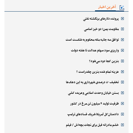
آخرین اخبار
پرونده دلارهای برنگشته نفتی
مقاومت یمن؛ دو خیز اساسی
توافق سه جانبه مکه محکوم به شکست است
واریزی سود سهام عدالت تا هفته دولت
بنزین کجا دود می‌شود؟
هزینه تمام شده بنزین چقدراست ؟
تخفیف ۵۰ درصدی شهرداری به این دهک‌ها
بستن خیابان وحدت اسلامی وعربده کشی
ظرفیت تولید ۴ میلیون تن مرغ در کشور
دادستان‌کل آمریکا شریک فسادهای ترامپ
خشم مادرانه فیل برای نجات بچه‌اش / فیلم