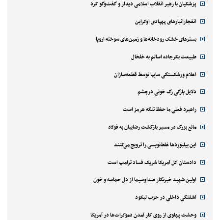
پزشکیان با رهبر انقلاب اسلامی دیدار و گفت‌وگو کرد
انفجارانبارهای پهپادی اوکراین
بسترهای خشک رودخانه‌ها و زمین‌های سوخته اروپا
طبیعت بکرجاده اسالم به خلخال
اعلام ورشکستگی سایپا توسط قطعه‌سازان
دلایل پارگی رگ خونی درچشم
راهبرد فعلی ما حفظ تنگه هرمز است
مانع بزرگ در مسیر بازگشت رضاییان به فولاد
این بیلبوردها غلط‌نویسی را ترویج می‌کنند
دادستان کل آمریکا شریک فساد ترامپ است
اولین شهید خبرنگار صداوسیما از دل حماسه و خون
آشفتگی داخلی در حزب لیکود
وحشت پهلوی از روی کار آمدن دموکرات‌ها در آمریکا