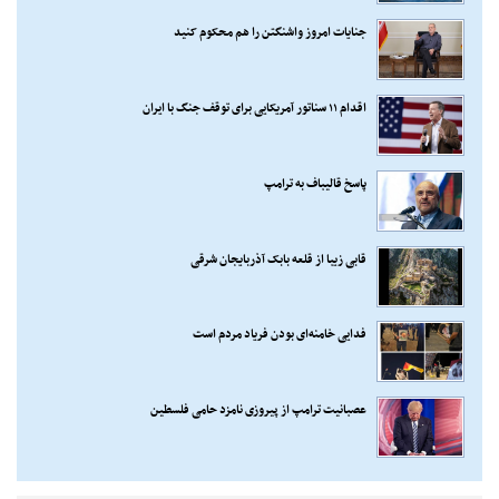
جنایات امروز واشنگتن را هم محکوم کنید
اقدام ۱۱ سناتور آمریکایی برای توقف جنگ با ایران
پاسخ قالیباف به ترامپ
قابی زیبا از قلعه بابک آذربایجان شرقی
فدایی خامنه‌ای بودن فریاد مردم است
عصبانیت ترامپ از پیروزی نامزد حامی فلسطین