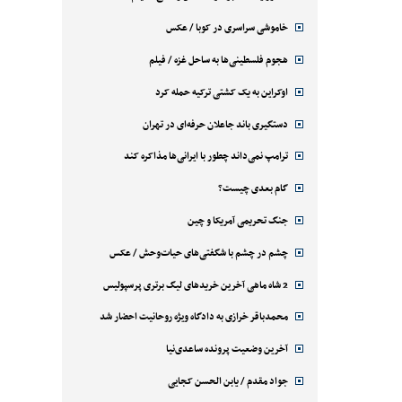
خاموشی سراسری در کوبا / عکس
هجوم فلسطینی‌ها به ساحل غزه / فیلم
اوکراین به یک کشتی ترکیه حمله کرد
دستگیری باند جاعلان حرفه‌ای در تهران
ترامپ نمی‌داند چطور با ایرانی‌ها مذاکره کند
گام بعدی چیست؟
جنگ تحریمی آمریکا و چین
چشم در چشم با شگفتی‌های حیات‌وحش / عکس
2 شاه ماهی آخرین خریدهای لیگ برتری پرسپولیس
محمدباقر خرازی به دادگاه ویژه روحانیت احضار شد
آخرین وضعیت پرونده ساعدی‌نیا
جواد مقدم / یابن الحسن کجایی