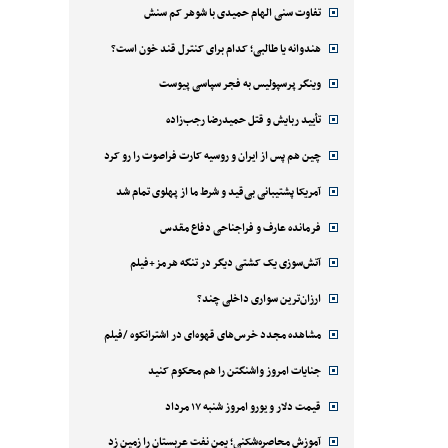
تفاوت سنی الهام حمیدی با شوهر کم سنش
هندوانه یا طالبی؛ کدام‌ برای کنترل قند خون است؟
وینگر پرسپولیس به فجر سپاسی پیوست
تأیید ربایش و قتل حمیدرضا رجب‌زاده
چین هم پس از ایران و روسیه کارت فراصوت را رو کرد
آمریکا پشتیبانی بی‌قید و شرط ما از پهلوی تمام شد
فرمانده عارف و فراجناحی دفاع مقدس
آتش‌سوزی یک کشتی دیگر در تنگه هرمز+فیلم
ارزان‌ترین سواری داخلی چند؟
مشاهده مجدد خرس‌های قهوه‌ای در اشترانکوه /فیلم
جنایات امروز واشنگتن را هم محکوم کنید
قیمت دلار و یورو امروز شنبه ۱۷ مرداد
آموزش محاصره‌شکنی؛ یمن نفت عربستان را زمین زد