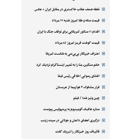
نقطه ضعف عقاب خاکستری در مقابل ایران + عکس
قیمت سکه و طلا امروز شنبه ۱۷ مرداد
اقدام ۱۱ سناتور آمریکایی برای توقف جنگ با ایران
قیمت گوشت قرمز امروز 17 مرداد
اعتراف خبرنگار بی‌بی‌سی به شکست آمریکا
حکم سنگین، متا را به تغییر اینستاگرام نزدیک کرد
افشای رسوایی اخلاقی رئیس فیفا
فرار مشکوک ۴ هواپیما از عربستان
چین ونیز شد! / فیلم
ستاره هافبک آلومینیوم به پرسپولیس پیوست
درگیری اعضای داعش و جولانی در سیده زینب
قالیباف روز خبرنگار را تبریک گفت