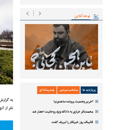
نوحه آنلاین
پربازدید ها
منتخب سردبیر
چندرسانه ای
به گزارش
آخرین وضعیت پرونده ساعدی‌نیا
نفر از آنها این تع
محمدباقر خرازی به دادگاه ویژه روحانیت احضار شد
قالیباف روز خبرنگار را تبریک گفت