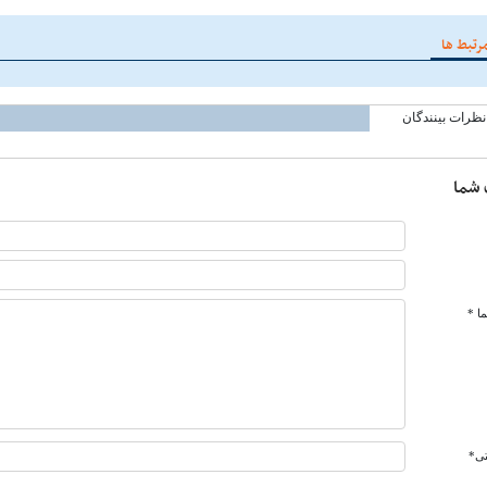
رتبط ها
نظرات بینندگان
 شما
ا *
تی*