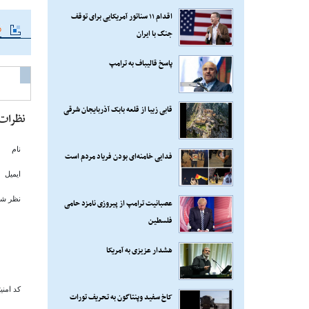
اقدام ۱۱ سناتور آمریکایی برای توقف
م
جنگ با ایران
پاسخ قالیباف به ترامپ
قابی زیبا از قلعه بابک آذربایجان شرقی
نظرات
نام
فدایی خامنه‌ای بودن فریاد مردم است
ایمیل
نظر شم
عصبانیت ترامپ از پیروزی نامزد حامی
فلسطین
هشدار عزیزی به آمریکا
کد امنی
کاخ سفید وپنتاگون به تحریف تورات