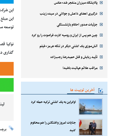
پالایشگاه سیزران منفجر شد+عکس
درگیری اعضای داعش و جولانی در سیده زینب
این مبلغ
جزئیات صدور احکام بازنشستگی
توسعه سر
چین هم پس از ایران و روسیه کارت فراصوت را رو کرد
نوکیا قص
آتش‌سوزی یک کشتی دیگر در تنگه هرمز+فیلم
گذاری در 
تأیید ربایش و قتل حمیدرضا رجب‌زاده
مراقب علائم هپاتیت باشید!
آخرین توییت ها
اوکراین به یک کشتی ترکیه حمله کرد
لین
جنایات امروز واشنگتن را هم محکوم
برچس
کنید