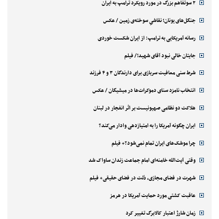
۲ سوتفاهم بزرگ در مورد رویکرد ترامپ به ایران
جنگل‌های یونان؛ نقاشیِ سوخته‌ی زمین / عکس
رسانه آمریکایی به ترامپ: از ایران شکست خوردی
جایتان خالی نبود آقای شهید!/ فیلم
شرط سنی معافیت سربازی برای دارندگان ۳ و ۴ فرزند
انتخاب نامزد سنای دموکرات‌ها در میشیگان / عکس
هلاکت دو نظامی صهیونیست بر اثر انفجار در لبنان
ایران چگونه آمریکا را به امتیازدهی وادار می‌کند؟
چرا موشک‌های ایران تمام نمی‌شود؟+ فیلم
وقتی آیت‌الله خامنه‌ای امام جماعت زندان ساواک شد
شهرت در فضای مجازی، ذلت در فضای حقیقی+ فیلم
عاقبت کشتی مورد حمایت آمریکا در هرمز
زمان شارژ اعتبار کالابرگ تغییر کرد