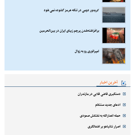
کریدور دومی در تنگه هرمز گشوده نمی شود
برافراشته‌شدن پرچم زیبای ایران در بین‌الحرمین
امپراتوری رو به زوال
آخرین اخبار
دستگیری قاضی قلابی در مازندران
ادعای جدید سنتکام
حمله انصارالله به نفتکش صعودی
اصرار نتانیاهو بر اشغالگری