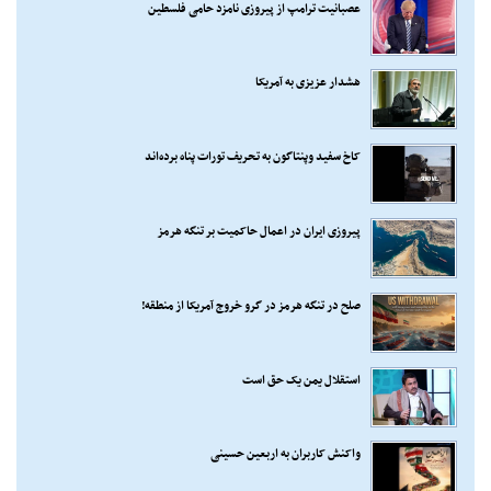
عصبانیت ترامپ از پیروزی نامزد حامی فلسطین
هشدار عزیزی به آمریکا
کاخ سفید وپنتاگون به تحریف تورات پناه برده‌اند
پیروزی ایران در اعمال حاکمیت بر تنگه هرمز
صلح در تنگه هرمز در گرو خروج آمریکا از منطقه!
استقلال یمن یک حق است
واکنش کاربران به اربعین حسینی