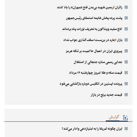
زائران اربعین شهید بی‌بدن فتح «مهران» را یاد کنند
پشت پرده پخش شایعه استعفای رئیس‌جمهور
کاخ سفید وپنتاگون به تحریف تورات پناه برده‌اند
بازار اجاره در بن‌بست؛ سقف‌گذاری جواب نداد
پیروزی ایران در اعمال حاکمیت بر تنگه هرمز
جدایی رسمی ستاره جنجالی از استقلال
قیمت سکه و طلا امروز چهارشنبه ۱۴ مرداد
پرونده اپستین در انگلیس دوباره بازگشایی می‌شود
قیمت جدید برنج در بازار
گزارش
ایران چگونه آمریکا را به امتیازدهی وادار می‌کند؟