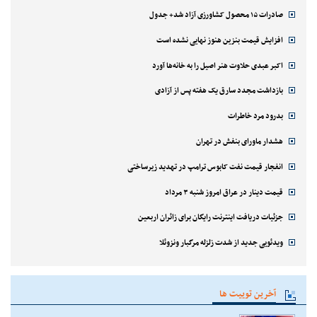
صادرات ۱۵ محصول کشاورزی آزاد شد+ جدول
افزایش قیمت بنزین هنوز نهایی نشده است
اکبر عبدی حلاوت هنر اصیل را به خانه‌ها آورد
بازداشت مجدد سارق یک هفته پس از آزادی
بدرود مرد خاطرات
هشدار ماورای بنفش در تهران
انفجار قیمت نفت کابوس ترامپ در تهدید زیرساختی
قیمت دینار در عراق امروز شنبه ۳ مرداد
جزئیات دریافت اینترنت رایگان برای زائران اربعین
ویدئویی جدید از شدت زلزله مرگبار ونزوئلا
آخرین توییت ها