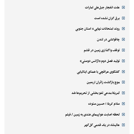
علت انفجار جبل‌علی امارات
برق گران نشده است
روند امتحانات نهایی 4 استان جنوبی
چاقوکشی در لندن
توقف واگذاری زمین در قشم
تولید فصل دوم «آژانس دوستی»
گفتگوی عراقچی با همتای ایتالیایی
موج بازگشت زائران اربعین
آمریکا مدعی لغو بخشی از تحریم‌ها شد
سلام کربلا ؛ حسین ستوده
لحظه اصابت هواپیمای هندی به زمین / فیلم
عالیشاه در یک قدمی گل‌گهر