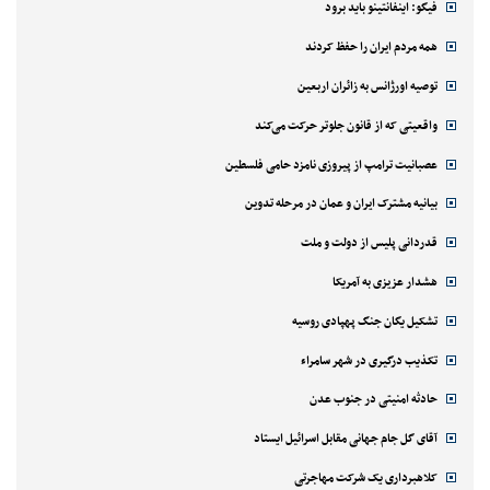
فیگو: اینفانتینو باید برود
همه مردم ایران را حفظ کردند
توصیه اورژانس به زائران اربعین
واقعیتی که از قانون جلوتر حرکت می‌کند
عصبانیت ترامپ از پیروزی نامزد حامی فلسطین
بیانیه مشترک ایران و عمان در مرحله تدوین
قدردانی پلیس از دولت و ملت
هشدار عزیزی به آمریکا
تشکیل یگان جنگ پهپادی روسیه
تکذیب درگیری در شهر سامراء
حادثه امنیتی در جنوب عدن
آقای گل جام جهانی مقابل اسرائیل ایستاد
کلاهبرداری یک شرکت مهاجرتی