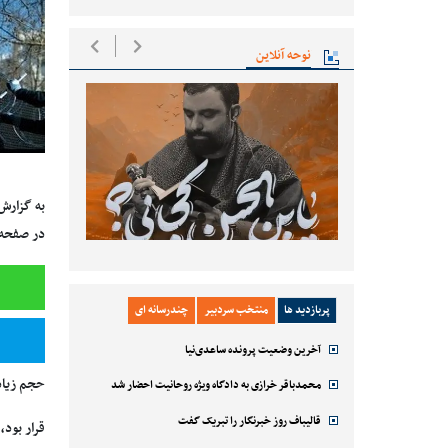
نوحه آنلاین
به گزارش
در صفحه 
پربازدید ها
منتخب سردبیر
چندرسانه ای
آخرین وضعیت پرونده ساعدی‌نیا
حجم زیاد 
محمدباقر خرازی به دادگاه ویژه روحانیت احضار شد
قالیباف روز خبرنگار را تبریک گفت
قرار بود،