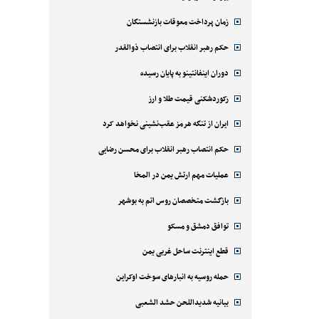
زمان پرداخت معوقات بازنشستگان
حکم رهبر انقلاب برای انتصاب ذوالقدر
دوران اینفانتینو به پایان رسیده
رکوردشکنی قیمت طلا و ارز
ایران از تنگه هرمز عقب‌نشینی نخواهد کرد
حکم انتصاب رهبر انقلاب برای محسن رضایی
عملیات مهم ارتش یمن در المخا
بازگشت متخصصان روس اتم به بوشهر
توافق دمشق و مسکو
قطع اینترنت ساحل غربی یمن
حمله روسیه به انبارهای سوخت اوکراین
بیانیه شدیداللحن حشد الشعبی