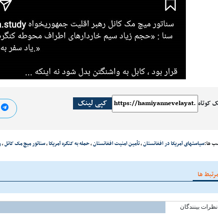
کپی لینک
ک کوتاه
ا
ب ها:
سیاستهای آمریکا در افغانستان
،
تأمین امنیت افغانستان
،
حمله به کنگره آمریکا
،
سناتور میچ مک کانل
،
ر
رتبط ها
نظرات بینندگان