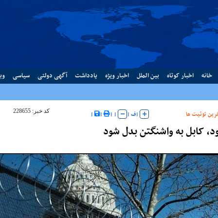
خانه
اخبار کوتاه
بین الملل
اخبار ویژه
یادداشت
آگهی دولتی
سیاسی
وب
کد خبر: 228655
رین توئیت ها
|
ف
|
|
|
|
|
ود، کابل به واشنگتن بدل شود