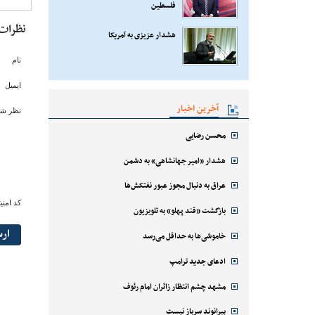
فلسطین
نظرات
هشدار عزیزی به آمریکا
نام
ایمیل
آخرین اخبار
نظر شم
محسن رضایی
هشدار «امیر جهانشاهی» به دشمن
عراق به دنبال مجوز عبور نفتکش‌ها
کد امنی
بازگشت «قند پهلو» به تلویزیون
ار
خاموشی‌ها به حداقل می‌رسد
ادعای جدید ترامپ
مشهد چشم انتظار زائران امام رئوف
بیرانوند سرباز نیست