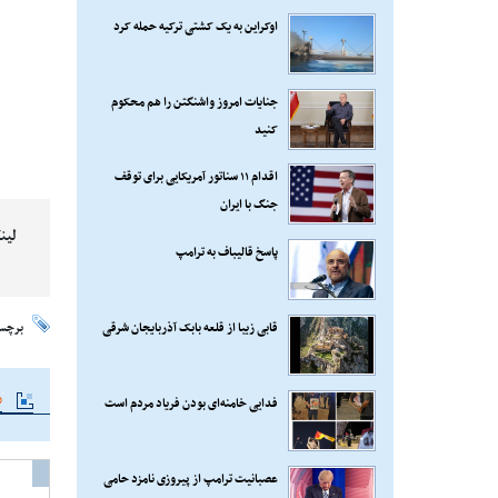
اوکراین به یک کشتی ترکیه حمله کرد
جنایات امروز واشنگتن را هم محکوم
کنید
اقدام ۱۱ سناتور آمریکایی برای توقف
جنگ با ایران
لین
پاسخ قالیباف به ترامپ
قابی زیبا از قلعه بابک آذربایجان شرقی
برچس
م
فدایی خامنه‌ای بودن فریاد مردم است
عصبانیت ترامپ از پیروزی نامزد حامی