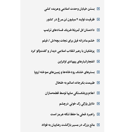
بستن خیابان وحدت اسلامی وعربده کشی
ظرفیت تولید ۴ میلیون تن مرغ در کشور
دادستان‌کل آمریکا شریک فسادهای ترامپ
خشم مادرانه فیل برای نجات بچه‌اش / فیلم
پزشکیان با رهبر انقلاب اسلامی دیدار و گفت‌وگو کرد
انفجارانبارهای پهپادی اوکراین
بسترهای خشک رودخانه‌ها و زمین‌های سوخته اروپا
طبیعت بکرجاده اسالم به خلخال
اعلام ورشکستگی سایپا توسط قطعه‌سازان
دلایل پارگی رگ خونی درچشم
راهبرد فعلی ما حفظ تنگه هرمز است
مانع بزرگ در مسیر بازگشت رضاییان به فولاد