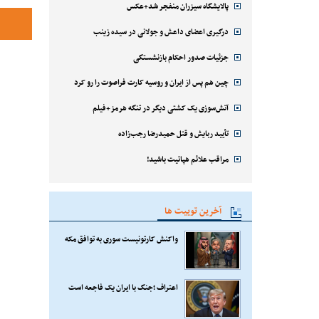
پالایشگاه سیزران منفجر شد+عکس
درگیری اعضای داعش و جولانی در سیده زینب
جزئیات صدور احکام بازنشستگی
چین هم پس از ایران و روسیه کارت فراصوت را رو کرد
آتش‌سوزی یک کشتی دیگر در تنگه هرمز+فیلم
تأیید ربایش و قتل حمیدرضا رجب‌زاده
مراقب علائم هپاتیت باشید!
آخرین توییت ها
واکنش کارتونیست سوری به توافق مکه
اعتراف ؛جنگ با ایران یک فاجعه است