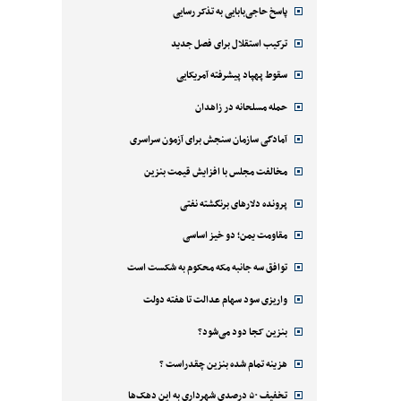
پاسخ حاجی‌بابایی به تذکر رسایی
ترکیب استقلال برای فصل جدید
سقوط پهپاد پیشرفته آمریکایی
حمله مسلحانه در زاهدان
آمادگی سازمان سنجش برای آزمون سراسری
مخالفت مجلس با افزایش قیمت بنزین
پرونده دلارهای برنگشته نفتی
مقاومت یمن؛ دو خیز اساسی
توافق سه جانبه مکه محکوم به شکست است
واریزی سود سهام عدالت تا هفته دولت
بنزین کجا دود می‌شود؟
هزینه تمام شده بنزین چقدراست ؟
تخفیف ۵۰ درصدی شهرداری به این دهک‌ها