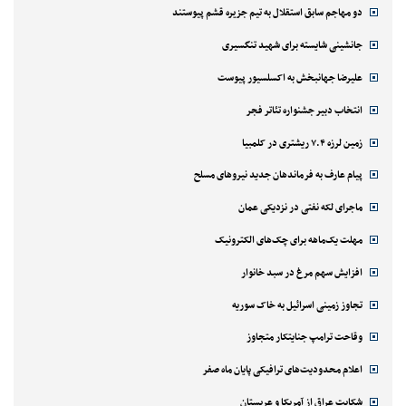
دو مهاجم سابق استقلال به تیم جزیره قشم پیوستند
جانشینی شایسته برای شهید تنگسیری
علیرضا جهانبخش به اکسلسیور پیوست
انتخاب دبیر جشنواره تئاتر فجر
زمین لرزه ۷.۴ ریشتری در کلمبیا
پیام عارف به فرماندهان جدید نیروهای مسلح
ماجرای لکه نفتی در نزدیکی عمان
مهلت یک‌ماهه برای چک‌های الکترونیک
افزایش سهم مرغ در سبد خانوار
تجاوز زمینی اسرائیل به خاک سوریه
وقاحت ترامپ جنایتکار متجاوز
اعلام محدودیت‌های ترافیکی پایان ماه صفر
شکایت عراق از آمریکا و عربستان