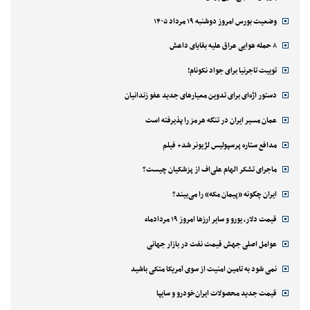
وضعیت بورس امروز دوشنبه ۱۹ مرداد ۱۴۰۵
۸ حمله هوایی عراق علیه بقایای داعش
توییت تاجرنیا برای جواد نکونام!
دستور اژه‌ای برای تدوین معیارهای جدید عفو زندانیان
عمان مسیر ایران در تنگه هرمز را پذیرفته است
مدافع ستاره پرسپولیس لژیونر شد+ فیلم
ماجرای تشکر الهام علی‌اف از پزشکیان چیست؟
ایران چگونه «پیمان مکه» را می‌بیند؟
قیمت دلار، یورو و سایر ارزها امروز ۱۹ مردادماه
عوامل اصلی جهش قیمت نفت در بازار جهانی
نمی شود به تامین امنیت از سوی آمریکا متکی باشید
قیمت جدید محصولات ایران‌خودرو و سایپا