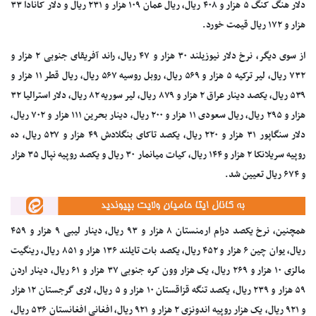
دلار هنگ کنگ ۵ هزار و ۴۰۸ ریال، ریال عمان ۱۰۹ هزار و ۲۳۱ ریال و دلار کانادا ۳۳
هزار و ۱۷۲ ریال قیمت خورد.
از سوی دیگر، نرخ دلار نیوزیلند ۳۰ هزار و ۴۷ ریال، راند آفریقای جنوبی ۲ هزار و
۷۳۲ ریال، لیر ترکیه ۵ هزار و ۵۶۹ ریال، روبل روسیه ۵۶۷ ریال، ریال قطر ۱۱ هزار و
۵۳۹ ریال، یکصد دینار عراق ۲ هزار و ۸۷۹ ریال، لیر سوریه ۸۲ ریال، دلار استرالیا ۳۲
هزار و ۲۹۵ ریال، ریال سعودی ۱۱ هزار و ۲۰۰ ریال، دینار بحرین ۱۱۱ هزار و ۷۰۲ ریال،
دلار سنگاپور ۳۱ هزار و ۲۲۰ ریال، یکصد
تاکای
بنگلادش ۴۹ هزار و ۵۲۷ ریال، ده
روپیه سریلانکا ۲ هزار و ۱۴۴ ریال،
کیات
میانمار ۳۰ ریال و یکصد روپیه نپال ۳۵ هزار
و ۶۷۴ ریال تعیین شد.
همچنین، نرخ یکصد درام ارمنستان ۸ هزار و ۹۳ ریال، دینار لیبی ۹ هزار و ۴۵۹
ریال، یوان چین ۶ هزار و ۴۵۲ ریال، یکصد
بات
تایلند ۱۳۶ هزار و ۸۵۱ ریال،
رینگیت
مالزی ۱۰ هزار و ۲۶۹ ریال، یک هزار
وون
کره جنوبی ۳۷ هزار و ۶۱ ریال، دینار اردن
۵۹ هزار و ۲۳۹ ریال، یکصد تنگه قزاقستان ۱۰ هزار و ۵ ریال، لاری گرجستان ۱۲ هزار
و ۹۲۱ ریال، یک هزار روپیه اندونزی ۲ هزار و ۹۲۱ ریال، افغانی افغانستان ۵۳۶ ریال،