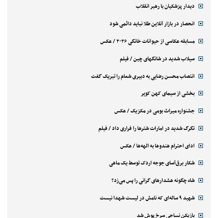
دیدار پزشکیان با رهبر انقلاب
انحصار در بازار آنلاین طلا نباید دائمی شود
مسابقه عکاسی از حیوانات خانگی ۲۰۲۶ / عکس
سیلاب شدید در شانگهای چین / فیلم
انتصاب محسن رضایی به دبیری شعام را تبریک گفت
بخشی از سیمای کهن کویر
جشنواره میراث بومی در مکزیک / عکس
تگرگ شدید در امارات شترها را فراری داد / فیلم
ادای احترام هندوها به الهه‌ها / عکس
شکار برق‌آسای جوجه اردک توسط یک ماهی
شاه چگونه هشدارهای گرانی را پس می‌زد؟
شهید ۹ ساله‌ای که نامش در لیست شهدا نیست
بازیکن نساجی سرخ پوش شد