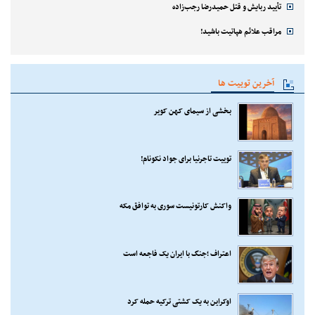
تأیید ربایش و قتل حمیدرضا رجب‌زاده
مراقب علائم هپاتیت باشید!
آخرین توییت ها
بخشی از سیمای کهن کویر
توییت تاجرنیا برای جواد نکونام!
واکنش کارتونیست سوری به توافق مکه
اعتراف ؛جنگ با ایران یک فاجعه است
اوکراین به یک کشتی ترکیه حمله کرد