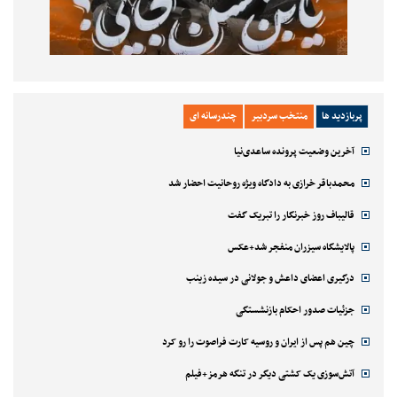
پربازدید ها
منتخب سردبیر
چندرسانه ای
آخرین وضعیت پرونده ساعدی‌نیا
محمدباقر خرازی به دادگاه ویژه روحانیت احضار شد
قالیباف روز خبرنگار را تبریک گفت
پالایشگاه سیزران منفجر شد+عکس
درگیری اعضای داعش و جولانی در سیده زینب
جزئیات صدور احکام بازنشستگی
چین هم پس از ایران و روسیه کارت فراصوت را رو کرد
آتش‌سوزی یک کشتی دیگر در تنگه هرمز+فیلم