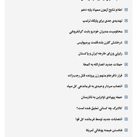
اعلام نتایج آزمون سمپاد پایه دهم
تهدیدی جدی برای پایگاه ترامپ
محکومیت مدیران خودرو بابت گرانفروشی
درخشش گلزن بلندقامت پرسپولیس
رایزنی وزرای خارجه ایران و پاکستان
حملات جدید انصارالله به المخا
فرار نافرجام متهم زن پرونده قتل رجب‌زاده
انتصاب سردار وحیدی به فرماندهی کل سپاه
حمله پهپادی اوکراین به تاتارستان
کالابرگ چه کسانی تعلیق شده است؟
انتصابات جدید توسط فرمانده کل قوا
شکستن هیمنه پوشالی آمریکا