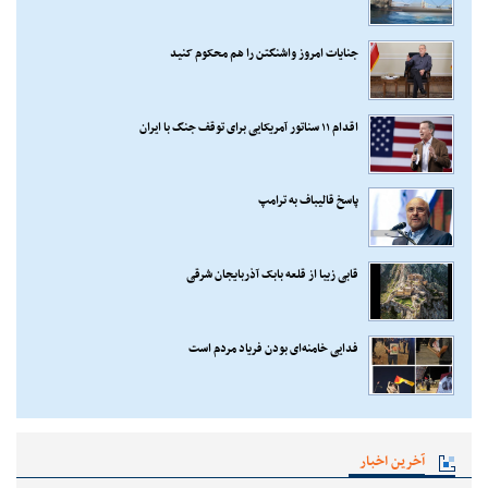
جنایات امروز واشنگتن را هم محکوم کنید
اقدام ۱۱ سناتور آمریکایی برای توقف جنگ با ایران
پاسخ قالیباف به ترامپ
قابی زیبا از قلعه بابک آذربایجان شرقی
فدایی خامنه‌ای بودن فریاد مردم است
آخرین اخبار