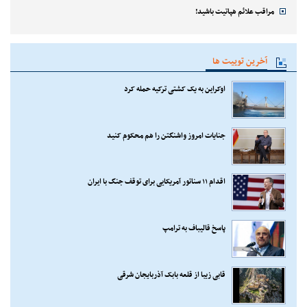
مراقب علائم هپاتیت باشید!
آخرین توییت ها
اوکراین به یک کشتی ترکیه حمله کرد
جنایات امروز واشنگتن را هم محکوم کنید
اقدام ۱۱ سناتور آمریکایی برای توقف جنگ با ایران
پاسخ قالیباف به ترامپ
قابی زیبا از قلعه بابک آذربایجان شرقی