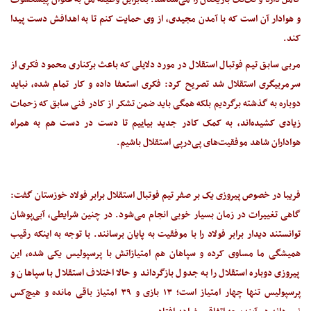
کامل دارد و تک‌تک بازیکنان را می‌شناسد. بنابراین وظیفه من به عنوان پیشکسوت
و هوادار آن است که با آمدن مجیدی، از وی حمایت کنم تا به اهدافش دست پیدا
کند.
مربی سابق تیم فوتبال استقلال در مورد دلایلی که باعث برکناری محمود فکری از
سرمربیگری استقلال شد تصریح کرد: فکری استعفا داده و کار تمام شده، نباید
دوباره به گذشته برگردیم بلکه همگی باید ضمن تشکر از کادر فنی سابق که زحمات
زیادی کشیده‌اند، به کمک کادر جدید بیاییم تا دست در دست هم به همراه
هواداران شاهد موفقیت‌های پی‌درپی استقلال باشیم.
فریبا در خصوص پیروزی یک بر صفر تیم فوتبال استقلال برابر فولاد خوزستان گفت:
گاهی تغییرات در زمان بسیار خوبی انجام می‌شود. در چنین شرایطی، آبی‌پوشان
توانستند دیدار برابر فولاد را با موفقیت به پایان برسانند. با توجه به اینکه رقیب
همیشگی ما مساوی کرده و سپاهان هم امتیازاتش با پرسپولیس یکی شده، این
پیروزی دوباره استقلال را به جدول بازگرداند و حالا اختلاف استقلال با سپاهان و
پرسپولیس تنها چهار امتیاز است؛ ۱۳ بازی و ۳۹ امتیاز باقی مانده و هیچ‌کس