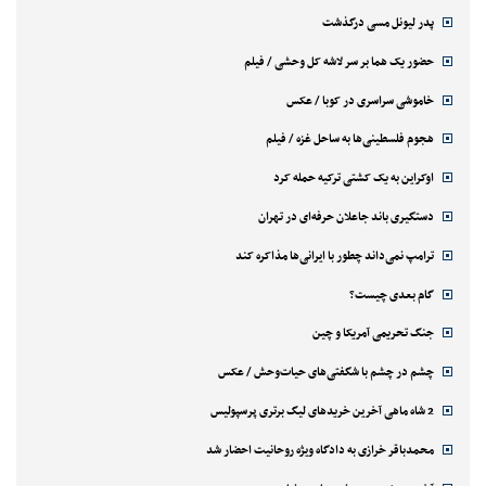
پدر لیونل مسی درگذشت
حضور یک هما بر سر لاشه‌ کل وحشی / فیلم
خاموشی سراسری در کوبا / عکس
هجوم فلسطینی‌ها به ساحل غزه / فیلم
اوکراین به یک کشتی ترکیه حمله کرد
دستگیری باند جاعلان حرفه‌ای در تهران
ترامپ نمی‌داند چطور با ایرانی‌ها مذاکره کند
گام بعدی چیست؟
جنگ تحریمی آمریکا و چین
چشم در چشم با شگفتی‌های حیات‌وحش / عکس
2 شاه ماهی آخرین خریدهای لیگ برتری پرسپولیس
محمدباقر خرازی به دادگاه ویژه روحانیت احضار شد