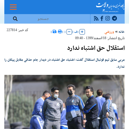
کد خبر: 227814
خانه
ورزشی
|
ف
|
|
|
|
|
تاریخ انتشار: 18/اسفند/1399 - 09:40
استقلال حق اشتباه ندارد
مربی سابق تیم فوتبال استقلال گفت: اشتباه حق اشتباه در دیدار جام حذفی مقابل پیکان را
ندارد.