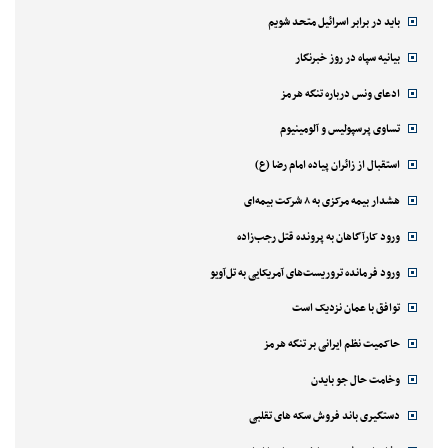
باید در برابر اسرائیل متحد شویم
بیانیه سپاه در روز خبرنگار
ادعای ونس درباره تنگه هرمز
تساوی پرسپولیس و آلومینیوم
استقبال از زائران پیاده امام رضا (ع)
هشدار بیمه مرکزی به ۸ شرکت بیمه‌ای
ورود کارآگاهان به پرونده قتل رجب‌زاده
ورود فرمانده تروریست‌های آمریکایی به تل‌آویو
توافق با عمان نزدیک است
حاکمیت نظم ایرانی بر تنگه هرمز
وخامت حال جو بایدن
دستگیری باند فروش سکه های تقلبی