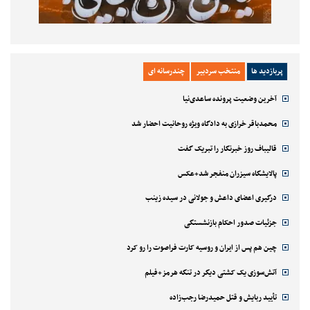
پربازدید ها
منتخب سردبیر
چندرسانه ای
آخرین وضعیت پرونده ساعدی‌نیا
محمدباقر خرازی به دادگاه ویژه روحانیت احضار شد
قالیباف روز خبرنگار را تبریک گفت
پالایشگاه سیزران منفجر شد+عکس
درگیری اعضای داعش و جولانی در سیده زینب
جزئیات صدور احکام بازنشستگی
چین هم پس از ایران و روسیه کارت فراصوت را رو کرد
آتش‌سوزی یک کشتی دیگر در تنگه هرمز+فیلم
تأیید ربایش و قتل حمیدرضا رجب‌زاده