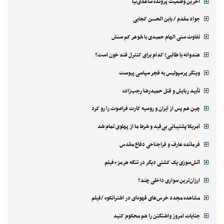
آخرین وضعیت پرونده ساعدی‌نیا
جواد مقدم / یابن الحسن کجایی
تفاوت سنی الهام حمیدی با شوهر کم سنش
هندوانه یا طالبی؛ کدام‌ برای کنترل قند خون است؟
وینگر پرسپولیس به فجر سپاسی پیوست
تأیید ربایش و قتل حمیدرضا رجب‌زاده
چین هم پس از ایران و روسیه کارت فراصوت را رو کرد
آمریکا پشتیبانی بی‌قید و شرط ما از پهلوی تمام شد
فرمانده عارف و فراجناحی دفاع مقدس
آتش‌سوزی یک کشتی دیگر در تنگه هرمز+فیلم
ارزان‌ترین سواری داخلی چند؟
مشاهده مجدد خرس‌های قهوه‌ای در اشترانکوه /فیلم
جنایات امروز واشنگتن را هم محکوم کنید