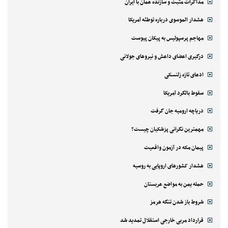
مذاکرات مثبت و سازنده عمان با ایران
هشدار الموسوی درباره توطئه آمریکا
مهاجم پرسپولیس به پیکان پیوست
درگیری اعضای داعش و نیروهای جولانی
ادعای تازه زلنسکی
سقوط بالگرد آمریکا
دریاچه ارومیه جان گرفت
مهمترین نگرانی پزشکیان چیست؟
پیمان مکه در آزمون واقعیت
هشدار کشورهای اروپایی به روسیه
حمله یمن به مواضع عربستان
شروط باز شدن تنگه هرمز
قرارداد مربی خارجی استقلال تمدید شد