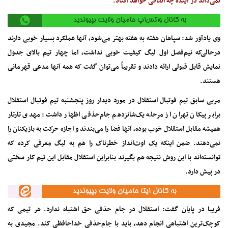
نمی‌داند در آینده چه اتفاقی خواهد افتاد.
وی یادآور شد: سپاهان هفته به هفته بهتر می‌شود، آنها عملکرد بسیار خوبی دارند
درحالی‌که نیم‌فصل اول لیگ کیفیت خوبی نداشت، اما چهار تیم بالای جدول
نمایش قابل قبولی ارائه دادند و تقریباً می‌توان گفت که همه آنها مدعی قهرمانی
هستند.
مربی سابق تیم فوتبال استقلال در مورد دیدار روز پنجشنبه تیم فوتبال استقلال
برابر پیکان تهران از مرحله یک‌شانزدهم جام‌حذفی اظهار داشت: مهدی تارتار
همیشه مقابل استقلال خوب بوده، آنها فضا را می‌بندند و اجازه حرکت به بازیکنان را
نمی‌دهند. ضمن اینکه یک اوت‌انداز خطرناک را هم به لیگ معرفی کرده که
توانسته‌اند با این روش نتیجه هم بگیرند بنابراین استقلال مقابل این تیم کار سختی
در پیش دارد.
فریبا در پایان گفت: استقلال در جام حذفی حق اشتباه ندارد. هر تیمی که
کوچک‌ترین اشتباهی انجام دهد، باید با جام‌حذفی خداحافظی کند. مجیدی به