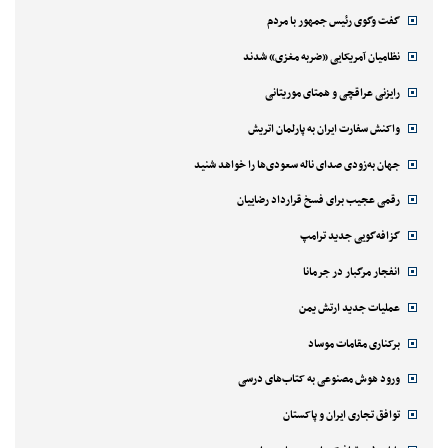
گفت وگوی رئیس جمهور با مردم
نظامیان آمریکایی «ضربه مغزی» شدند
رایزنی عراقچی و همتای موریتانی
واکنش سفارت ایران به پارلمان اتریش
جهان به‌زودی صدای ناله سعودی‌ها را خواهد شنید
رقمی عجیب برای فسخ قرارداد رضاییان
گزافه‌گویی جدید ترامپ
انفجار مرگبار در جرمانا
عملیات جدید ارتش یمن
برکناری مقامات موساد
ورود هوش مصنوعی به کتاب‌های درسی
توافق تجاری ایران و پاکستان