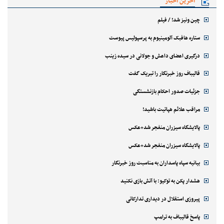
آخرین اخبار
چین ونیز شد! / فیلم
ستاره هافبک آلومینیوم به پرسپولیس پیوست
درگیری اعضای داعش و جولانی در سیده زینب
قالیباف روز خبرنگار را تبریک گفت
جزئیات صدور احکام بازنشستگی
مراقب علائم هپاتیت باشید!
پالایشگاه سیزران منفجر شد+عکس
پالایشگاه سیزران منفجر شد+عکس
بیانیه سپاه پاسداران به مناسبت روز خبرنگار
هشدار پکن به توکیو: با آتش بازی نکنید
پیروزی استقلال در دیداری تدارکاتی
پاسخ قالیباف به ترامپ