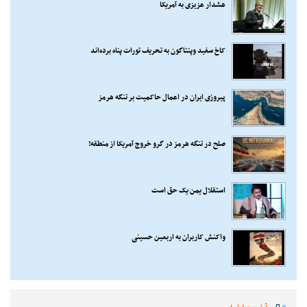
هشدار عزیزی به آمریکا
کاخ سفید وپنتاگون به تحریف تورات پناه برده‌اند
پیروزی ایران در اعمال حاکمیت بر تنگه هرمز
صلح در تنگه هرمز در گرو خروج آمریکا از منطقه!
استقلال یمن یک حق است
واکنش کاربران به اربعین حسینی