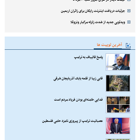
جزئیات دریافت اینترنت رایگان برای زائران اربعین
ویدئویی جدید از شدت زلزله مرگبار ونزوئلا
آخرین توییت ها
پاسخ قالیباف به ترامپ
قابی زیبا از قلعه بابک آذربایجان شرقی
فدایی خامنه‌ای بودن فریاد مردم است
عصبانیت ترامپ از پیروزی نامزد حامی فلسطین