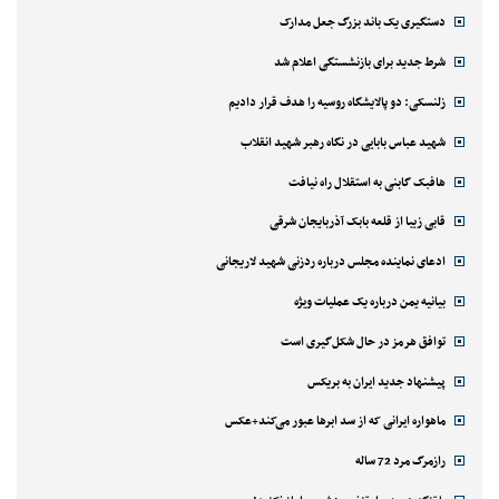
دستگیری یک باند بزرگ جعل مدارک
شرط جدید برای بازنشستگی اعلام شد
زلنسکی: دو پالایشگاه روسیه را هدف قرار دادیم
شهید عباس بابایی در نگاه رهبر شهید انقلاب
هافبک گابنی به استقلال راه نیافت
قابی زیبا از قلعه بابک آذربایجان شرقی
ادعای نماینده مجلس درباره ردزنی شهید لاریجانی
بیانیه یمن درباره یک عملیات ویژه
توافق هرمز در حال شکل‌گیری است
پیشنهاد جدید ایران به بریکس
ماهواره ایرانی که از سد ابرها عبور می‌کند+عکس
رازمرگ مرد 72 ساله