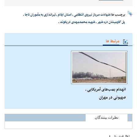
برچسب ها:
شهادت سرباز نیروی انتظامی
،
استان ایلام
،
تیراندازی به مأموران ناجا
،
پل گاومیشان دره شهر
،
شهید محمدمهدی دریکوند
،
مرتبط ها
انهدام بمب‌های آمریکایی ـ
صهیونی ‌در مهران
نظرات بینندگان