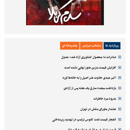
پربازدید ها
منتخب سردبیر
چندرسانه ای
صادرات ۱۵ محصول کشاورزی آزاد شد+ جدول
افزایش قیمت بنزین هنوز نهایی نشده است
اکبر عبدی حلاوت هنر اصیل را به خانه‌ها آورد
بازداشت مجدد سارق یک هفته پس از آزادی
بدرود مرد خاطرات
هشدار ماورای بنفش در تهران
انفجار قیمت نفت کابوس ترامپ در تهدید زیرساختی
قیمت دینار در عراق امروز شنبه ۳ مرداد