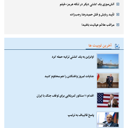
آتش‌سوزی یک کشتی دیگر در تنگه هرمز+فیلم
تأیید ربایش و قتل حمیدرضا رجب‌زاده
مراقب علائم هپاتیت باشید!
آخرین توییت ها
اوکراین به یک کشتی ترکیه حمله کرد
جنایات امروز واشنگتن را هم محکوم کنید
اقدام ۱۱ سناتور آمریکایی برای توقف جنگ با ایران
پاسخ قالیباف به ترامپ