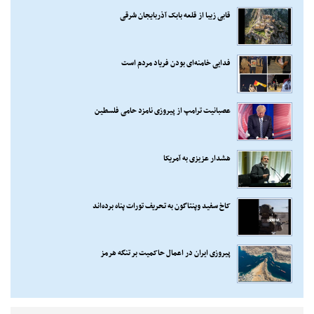
قابی زیبا از قلعه بابک آذربایجان شرقی
فدایی خامنه‌ای بودن فریاد مردم است
عصبانیت ترامپ از پیروزی نامزد حامی فلسطین
هشدار عزیزی به آمریکا
کاخ سفید وپنتاگون به تحریف تورات پناه برده‌اند
پیروزی ایران در اعمال حاکمیت بر تنگه هرمز