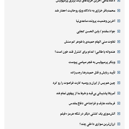
2 شاه ماهی آخرین خریدهای لیگ برتری پرسپولیس
محمدباقر خرازی به دادگاه ویژه روحانیت احضار شد
آخرین وضعیت پرونده ساعدی‌نیا
جواد مقدم / یابن الحسن کجایی
تفاوت سنی الهام حمیدی با شوهر کم سنش
هندوانه یا طالبی؛ کدام‌ برای کنترل قند خون است؟
وینگر پرسپولیس به فجر سپاسی پیوست
تأیید ربایش و قتل حمیدرضا رجب‌زاده
چین هم پس از ایران و روسیه کارت فراصوت را رو کرد
آمریکا پشتیبانی بی‌قید و شرط ما از پهلوی تمام شد
فرمانده عارف و فراجناحی دفاع مقدس
آتش‌سوزی یک کشتی دیگر در تنگه هرمز+فیلم
ارزان‌ترین سواری داخلی چند؟