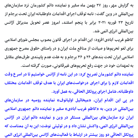
به گزارش مهر، روز ۲۷ بهمن ماه سفیر و نماینده دائم کشورمان نزد سازمان‌های
بین‌المللی در وین گفت: نامه توقف اجرای اقدامات داوطلبانه ایران تحت برجام از
تاریخ ۲۳ فوریه ۲۰۲۱ برابر با پنجم اسفند، امروز عصر تحویل مدیرکل آژانس
بین‌المللی انرژی اتمی شد.
کاظم غریب آبادی افزود: این اقدام در اجرای قانون مصوب مجلس شورای اسلامی
برای لغو تحریم‌ها و صیانت از منافع ملت ایران و در راستای حقوق مصرح جمهوری
اسلامی ایران تحت بندهای ۲۶ و ۳۶ برجام و به علت عدم پایبندی طرف‌های مقابل
به تعهدات خود در جهت رفع تحریم‌های غیرقانونی، صورت گرفته است.
نماینده دائم کشورمان تصریح کرد: در این نامه از آژانس خواستیم تا در اسرع وقت
اقدامات لازم را برای اجرای درخواست‌های ایران با هدف توقف اقدامات مختلف
داوطلبانه، شامل اجرای پروتکل الحاقی، به عمل آورد.
در پی این اقدام ایران، «میخائیل اولیانوف» نماینده روسیه در سازمان‌های
بین‌المللی در وین، به «کاظم غریب آبادی» سفیر و نماینده دائم جمهوری اسلامی
ایران نزد سازمان‌های بین‌المللی مستقر در وین و نماینده دائم ایران در آژانس
بین‌المللی انرژی اتمی، واکنش نشان داد و در توئیتی نوشت: این به آن معناست که
پروتکل الحاقی دو روز بیشتر در ارتباط با فعالیت‌های آژانس بین‌المللی انرژی اتمی