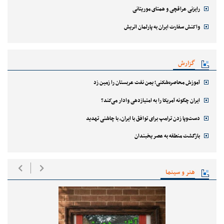
رایزنی عراقچی و همتای موریتانی
واکنش سفارت ایران به پارلمان اتریش
گزارش
آموزش محاصره‌شکنی؛ یمن نفت عربستان را زمین زد
ایران چگونه آمریکا را به امتیازدهی وادار می‌کند؟
دست‌وپا زدن ترامپ برای توافق با ایران، با چاشنی تهدید
بازگشت منطقه به عصر یخبندان
هنر و سینما