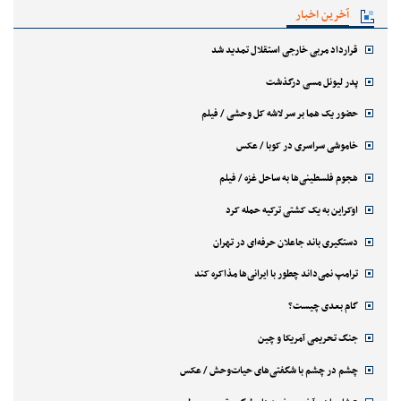
آخرین اخبار
قرارداد مربی خارجی استقلال تمدید شد
پدر لیونل مسی درگذشت
حضور یک هما بر سر لاشه‌ کل وحشی / فیلم
خاموشی سراسری در کوبا / عکس
هجوم فلسطینی‌ها به ساحل غزه / فیلم
اوکراین به یک کشتی ترکیه حمله کرد
دستگیری باند جاعلان حرفه‌ای در تهران
ترامپ نمی‌داند چطور با ایرانی‌ها مذاکره کند
گام بعدی چیست؟
جنگ تحریمی آمریکا و چین
چشم در چشم با شگفتی‌های حیات‌وحش / عکس