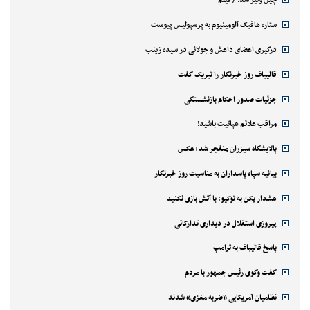
چین ونیز شد! / فیلم
ستاره هافبک آلومینیوم به پرسپولیس پیوست
درگیری اعضای داعش و جولانی در سیده زینب
قالیباف روز خبرنگار را تبریک گفت
جزئیات صدور احکام بازنشستگی
مراقب علائم هپاتیت باشید!
پالایشگاه سیزران منفجر شد+عکس
بیانیه سپاه پاسداران به مناسبت روز خبرنگار
هشدار پکن به توکیو: با آتش بازی نکنید
پیروزی استقلال در دیداری تدارکاتی
پاسخ قالیباف به ترامپ
گفت وگوی رئیس جمهور با مردم
نظامیان آمریکایی «ضربه مغزی» شدند