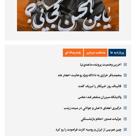
پربازدید ها
منتخب سردبیر
چندرسانه ای
آخرین وضعیت پرونده ساعدی‌نیا
محمدباقر خرازی به دادگاه ویژه روحانیت احضار شد
قالیباف روز خبرنگار را تبریک گفت
پالایشگاه سیزران منفجر شد+عکس
درگیری اعضای داعش و جولانی در سیده زینب
جزئیات صدور احکام بازنشستگی
چین هم پس از ایران و روسیه کارت فراصوت را رو کرد