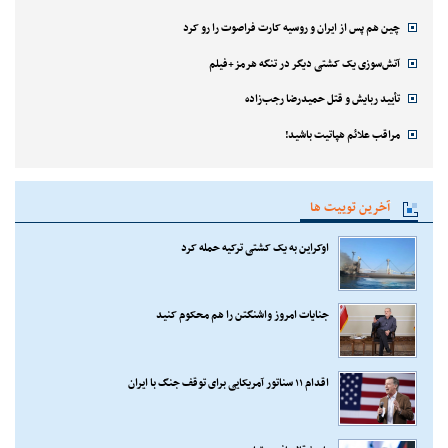
چین هم پس از ایران و روسیه کارت فراصوت را رو کرد
آتش‌سوزی یک کشتی دیگر در تنگه هرمز+فیلم
تأیید ربایش و قتل حمیدرضا رجب‌زاده
مراقب علائم هپاتیت باشید!
آخرین توییت ها
اوکراین به یک کشتی ترکیه حمله کرد
جنایات امروز واشنگتن را هم محکوم کنید
اقدام ۱۱ سناتور آمریکایی برای توقف جنگ با ایران