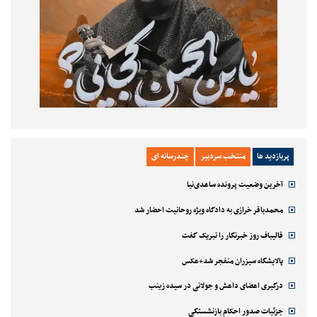
پربازدید ها
منتخب سردبیر
چندرسانه ای
آخرین وضعیت پرونده ساعدی‌نیا
محمدباقر خرازی به دادگاه ویژه روحانیت احضار شد
قالیباف روز خبرنگار را تبریک گفت
پالایشگاه سیزران منفجر شد+عکس
درگیری اعضای داعش و جولانی در سیده زینب
جزئیات صدور احکام بازنشستگی