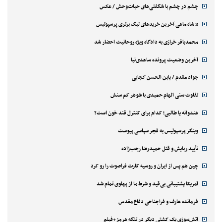
چشم در چشم با شگفتی‌های حیات‌وحش / عکس
2 شاه ماهی آخرین خریدهای لیگ برتری پرسپولیس
محمدباقر خرازی به دادگاه ویژه روحانیت احضار شد
آخرین وضعیت پرونده ساعدی‌نیا
جواد مقدم / یابن الحسن کجایی
تفاوت سنی الهام حمیدی با شوهر کم سنش
هندوانه یا طالبی؛ کدام‌ برای کنترل قند خون است؟
وینگر پرسپولیس به فجر سپاسی پیوست
تأیید ربایش و قتل حمیدرضا رجب‌زاده
چین هم پس از ایران و روسیه کارت فراصوت را رو کرد
آمریکا پشتیبانی بی‌قید و شرط ما از پهلوی تمام شد
فرمانده عارف و فراجناحی دفاع مقدس
آتش‌سوزی یک کشتی دیگر در تنگه هرمز+فیلم