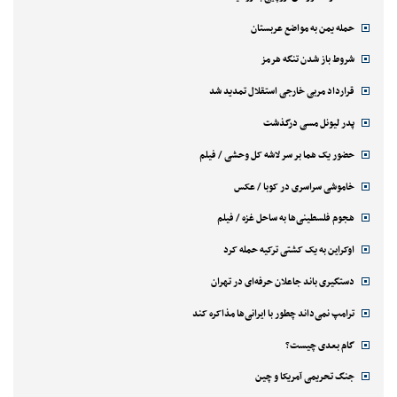
حمله یمن به مواضع عربستان
شروط باز شدن تنگه هرمز
قرارداد مربی خارجی استقلال تمدید شد
پدر لیونل مسی درگذشت
حضور یک هما بر سر لاشه‌ کل وحشی / فیلم
خاموشی سراسری در کوبا / عکس
هجوم فلسطینی‌ها به ساحل غزه / فیلم
اوکراین به یک کشتی ترکیه حمله کرد
دستگیری باند جاعلان حرفه‌ای در تهران
ترامپ نمی‌داند چطور با ایرانی‌ها مذاکره کند
گام بعدی چیست؟
جنگ تحریمی آمریکا و چین