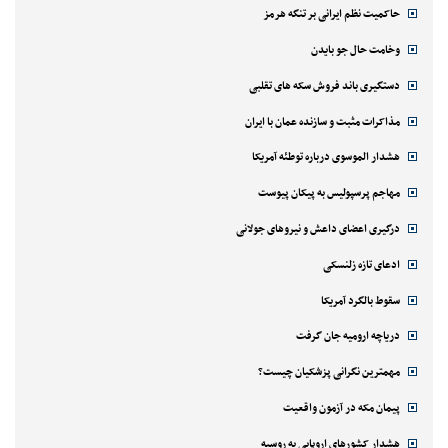
حاکمیت نظم ایرانی بر تنگه هرمز
وخامت حال جو بایدن
دستگیری باند فروش سکه های تقلبی
مذاکرات مثبت و سازنده عمان با ایران
هشدار الموسوی درباره توطئه آمریکا
مهاجم پرسپولیس به پیکان پیوست
درگیری اعضای داعش و نیروهای جولانی
ادعای تازه زلنسکی
سقوط بالگرد آمریکا
دریاچه ارومیه جان گرفت
مهمترین نگرانی پزشکیان چیست؟
پیمان مکه در آزمون واقعیت
هشدار کشورهای اروپایی به روسیه