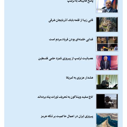
پاسخ قالیباف به ترامپ
قابی زیبا از قلعه بابک آذربایجان شرقی
فدایی خامنه‌ای بودن فریاد مردم است
عصبانیت ترامپ از پیروزی نامزد حامی فلسطین
هشدار عزیزی به آمریکا
کاخ سفید وپنتاگون به تحریف تورات پناه برده‌اند
پیروزی ایران در اعمال حاکمیت بر تنگه هرمز