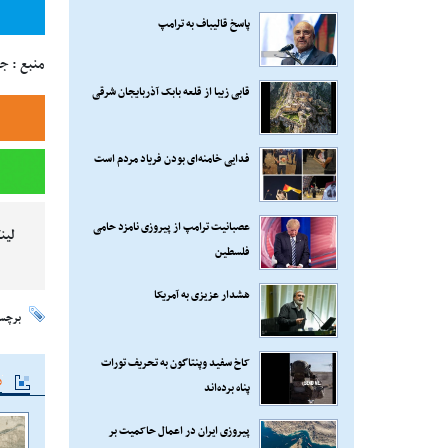
پاسخ قالیباف به ترامپ
منبع : جا
قابی زیبا از قلعه بابک آذربایجان شرقی
فدایی خامنه‌ای بودن فریاد مردم است
عصبانیت ترامپ از پیروزی نامزد حامی
لین
فلسطین
هشدار عزیزی به آمریکا
برچس
کاخ سفید وپنتاگون به تحریف تورات
م
پناه برده‌اند
پیروزی ایران در اعمال حاکمیت بر