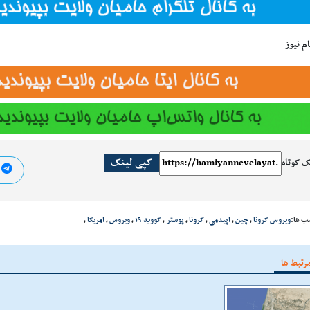
م نیوز
کپی لینک
ک کوتاه
ا
ب ها:
ویروس کرونا
،
چین
،
اپیدمی
،
کرونا
،
پوستر
،
کووید ۱۹
،
ویروس
،
امریکا
،
رتبط ها