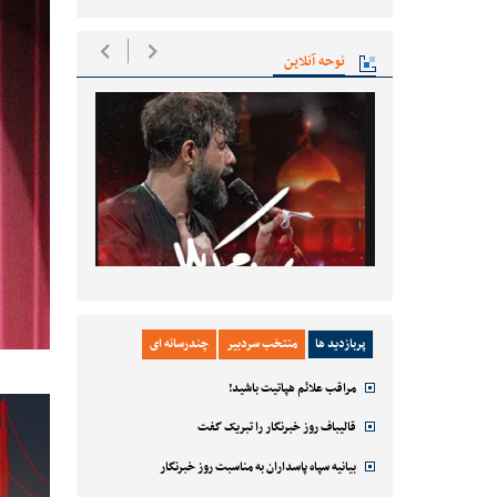
نوحه آنلاین
پربازدید ها
منتخب سردبیر
چندرسانه ای
مراقب علائم هپاتیت باشید!
قالیباف روز خبرنگار را تبریک گفت
بیانیه سپاه پاسداران به مناسبت روز خبرنگار