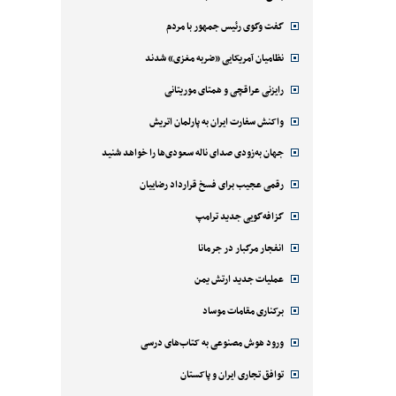
گفت وگوی رئیس جمهور با مردم
نظامیان آمریکایی «ضربه مغزی» شدند
رایزنی عراقچی و همتای موریتانی
واکنش سفارت ایران به پارلمان اتریش
جهان به‌زودی صدای ناله سعودی‌ها را خواهد شنید
رقمی عجیب برای فسخ قرارداد رضاییان
گزافه‌گویی جدید ترامپ
انفجار مرگبار در جرمانا
عملیات جدید ارتش یمن
برکناری مقامات موساد
ورود هوش مصنوعی به کتاب‌های درسی
توافق تجاری ایران و پاکستان