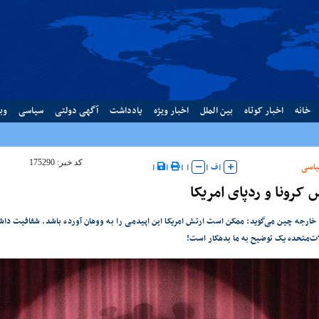
خانه
اخبار کوتاه
بین الملل
اخبار ویژه
یادداشت
آگهی دولتی
سیاسی
وب
کد خبر: 175290
اسی
|
ف
|
|
|
|
|
کرونا و ردپای امریکا
 خارجه چین می‌گوید: ممکن است ارتش امریکا این اپیدمی را به ووهان آورده باشد. شفافیت داشته
لات‌متحده یک توضیح به ما بدهکار است!