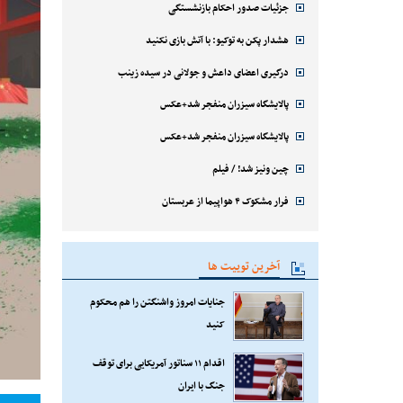
جزئیات صدور احکام بازنشستگی
هشدار پکن به توکیو: با آتش بازی نکنید
درگیری اعضای داعش و جولانی در سیده زینب
پالایشگاه سیزران منفجر شد+عکس
پالایشگاه سیزران منفجر شد+عکس
چین ونیز شد! / فیلم
فرار مشکوک ۴ هواپیما از عربستان
آخرین توییت ها
جنایات امروز واشنگتن را هم محکوم
کنید
اقدام ۱۱ سناتور آمریکایی برای توقف
جنگ با ایران