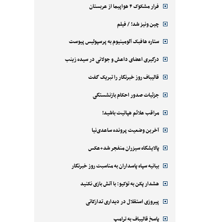
فرار مشکوک ۴ هواپیما از عربستان
چین ونیز شد! / فیلم
ستاره هافبک آلومینیوم به پرسپولیس پیوست
درگیری اعضای داعش و جولانی در سیده زینب
قالیباف روز خبرنگار را تبریک گفت
جزئیات صدور احکام بازنشستگی
مراقب علائم هپاتیت باشید!
آخرین وضعیت پرونده ساعدی‌نیا
پالایشگاه سیزران منفجر شد+عکس
بیانیه سپاه پاسداران به مناسبت روز خبرنگار
هشدار پکن به توکیو: با آتش بازی نکنید
پیروزی استقلال در دیداری تدارکاتی
پاسخ قالیباف به ترامپ