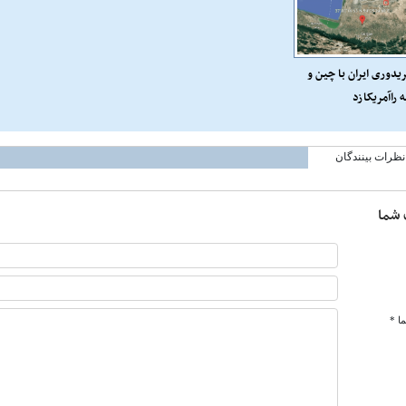
یدوری ایران با چین و
 راآمریکازد
نظرات بینندگان
 شما
ا *