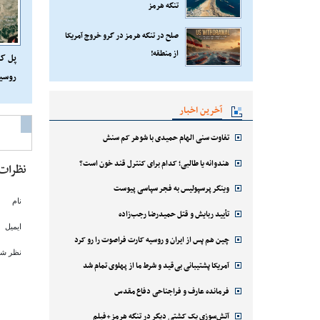
تنگه هرمز
صلح در تنگه هرمز در گرو خروج آمریکا
از منطقه!
پل کر
روسیه
آخرین اخبار
تفاوت سنی الهام حمیدی با شوهر کم سنش
هندوانه یا طالبی؛ کدام‌ برای کنترل قند خون است؟
نظرات
وینگر پرسپولیس به فجر سپاسی پیوست
نام
تأیید ربایش و قتل حمیدرضا رجب‌زاده
ایمیل
چین هم پس از ایران و روسیه کارت فراصوت را رو کرد
نظر شم
آمریکا پشتیبانی بی‌قید و شرط ما از پهلوی تمام شد
فرمانده عارف و فراجناحی دفاع مقدس
آتش‌سوزی یک کشتی دیگر در تنگه هرمز+فیلم