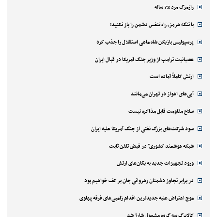
رازمرگ مرد 72 ساله
با تنگه هرمز، راه تنفس دشمن را باز نکنید!
پرسپولیس بازیکن شاه ماهی استقلال را جذب کرد
عصبانیت ترامپ از وزیر جنگ آمریکا در قبال ایران
ارتش کاملاً آماده است
آبی‌های اهواز در تهران می‌مانند
سلاح مقاومت قابل مذاکره نیست
سود شرکت‌های بزرگ نفتی از جنگ آمریکا علیه ایران
شبکه هوشمند کشوری" در قبض تلفن ثابت
ورود تجهیزات جدید به یگان‌های ارتش
در برابر تجاوز دشمنان رهروانی جان بر کف خواهیم بود
موج اعتراض علیه جدیدترین اقدام زامبی‌های فرقه پهلوی
کالابرگ سه گروه مشمول شارژ شد