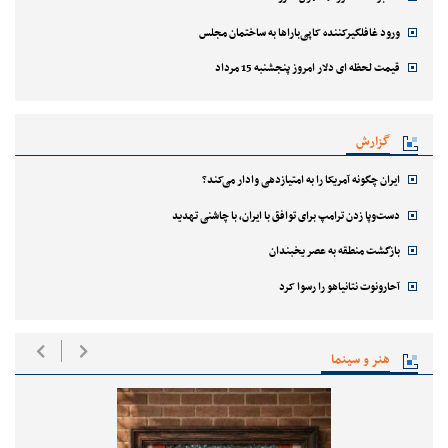
ورود غافلگیرکننده کاپی‌باراها به ساختمان مجلس
قیمت لحظه ای دلار امروز پنجشنبه 15 مرداد
گزارش
ایران چگونه آمریکا را به امتیازدهی وادار می‌کند؟
دست‌وپا زدن ترامپ برای توافق با ایران، با چاشنی تهدید
بازگشت منطقه به عصر یخبندان
آحارونوت نتانیاهو را رسوا کرد
هنر و سینما