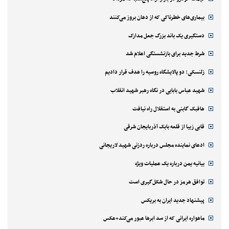
بیماری‌های خطرناکی که از دهان بروز می‌کنند
دستگیری یک باند بزرگ جعل مدارک
شرط جدید برای بازنشستگی اعلام شد
زلنسکی: دو پالایشگاه روسیه را هدف قرار دادیم
شهید عباس بابایی در نگاه رهبر شهید انقلاب
هافبک گابنی به استقلال راه نیافت
قابی زیبا از قلعه بابک آذربایجان شرقی
ادعای نماینده مجلس درباره ردزنی شهید لاریجانی
بیانیه یمن درباره یک عملیات ویژه
توافق هرمز در حال شکل‌گیری است
پیشنهاد جدید ایران به بریکس
ماهواره ایرانی که از سد ابرها عبور می‌کند+عکس