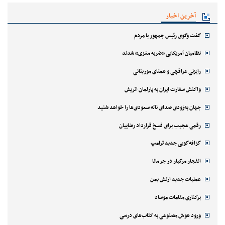
آخرین اخبار
گفت وگوی رئیس جمهور با مردم
نظامیان آمریکایی «ضربه مغزی» شدند
رایزنی عراقچی و همتای موریتانی
واکنش سفارت ایران به پارلمان اتریش
جهان به‌زودی صدای ناله سعودی‌ها را خواهد شنید
رقمی عجیب برای فسخ قرارداد رضاییان
گزافه‌گویی جدید ترامپ
انفجار مرگبار در جرمانا
عملیات جدید ارتش یمن
برکناری مقامات موساد
ورود هوش مصنوعی به کتاب‌های درسی