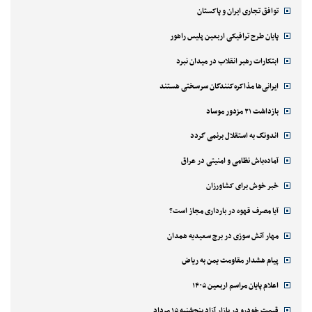
توافق تجاری ایران و پاکستان
پایان طرح ترافیکی اربعین پلیس راهور
ابتکارات رهبر انقلاب در میدان نبرد
ایرانی‌ها مذاکره‌کنندگان سرسختی هستند
بازداشت ۲۱ مزدور موساد
اندونگ به استقلال برنمی گردد
آماده‌باش نظامی و امنیتی در عراق
خبر خوش برای کشاورزان
آیا مصرف قهوه در بارداری مجاز است؟
مهار آتش سوزی در برج سعیدیه همدان
پیام هشدار مقاومت یمن به ریاض
اعلام پایان مراسم اربعین ۱۴۰۵
قیمت خودرو در بازار آزاد پنج‌شنبه ۱۵ مرداد