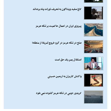
کاخ سفید وپنتاگون به تحریف تورات پناه برده‌اند
پیروزی ایران در اعمال حاکمیت بر تنگه هرمز
صلح در تنگه هرمز در گرو خروج آمریکا از منطقه!
استقلال یمن یک حق است
واکنش کاربران به اربعین حسینی
کریدور دومی در تنگه هرمز گشوده نمی شود