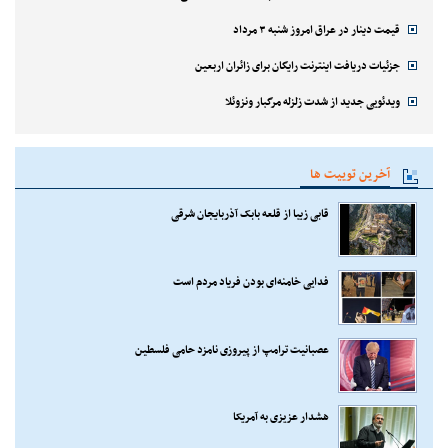
قیمت دینار در عراق امروز شنبه ۳ مرداد
جزئیات دریافت اینترنت رایگان برای زائران اربعین
ویدئویی جدید از شدت زلزله مرگبار ونزوئلا
آخرین توییت ها
قابی زیبا از قلعه بابک آذربایجان شرقی
فدایی خامنه‌ای بودن فریاد مردم است
عصبانیت ترامپ از پیروزی نامزد حامی فلسطین
هشدار عزیزی به آمریکا