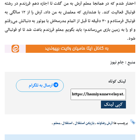
احضار شدم که در همانجا معلم آرش به من گفت تا اجازه دهم فرزندم در رشته
فوتبال فعالیت کند. با هشداری که معلمش به من داد، آرش را از ۱۲ سالگی به
فوتبال فرستادم و ۳۰ دقیقه تا قبل از اتمام مدرسه‌اش با موتور به دنبالش می‌رفتم
و او را به زمین بازی می‌رساندم؛ باید بگویم معلم فرزندم باعث شد تا او فوتبالی
شود.
منبع : جام نیوز
لینک کوتاه
ارسال به تلگرام
کپی لینک
برچسب ها:
آرش رضاوند
،
بازیکن استقلال
،
استقلال
،
معلم
،