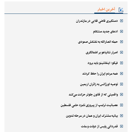
آخرین اخبار
دستگیری قاضی قلابی در مازندران
ادعای جدید سنتکام
حمله انصارالله به نفتکش صعودی
اصرار نتانیاهو بر اشغالگری
فیگو: اینفانتینو باید برود
همه مردم ایران را حفظ کردند
توصیه اورژانس به زائران اربعین
واقعیتی که از قانون جلوتر حرکت می‌کند
عصبانیت ترامپ از پیروزی نامزد حامی فلسطین
بیانیه مشترک ایران و عمان در مرحله تدوین
قدردانی پلیس از دولت و ملت