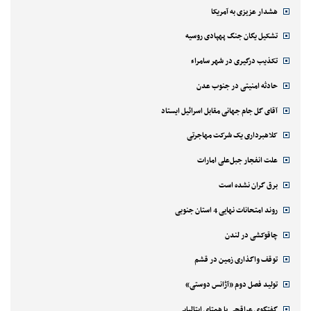
هشدار عزیزی به آمریکا
تشکیل یگان جنگ پهپادی روسیه
تکذیب درگیری در شهر سامراء
حادثه امنیتی در جنوب عدن
آقای گل جام جهانی مقابل اسرائیل ایستاد
کلاهبرداری یک شرکت مهاجرتی
علت انفجار جبل‌علی امارات
برق گران نشده است
روند امتحانات نهایی 4 استان جنوبی
چاقوکشی در لندن
توقف واگذاری زمین در قشم
تولید فصل دوم «آژانس دوستی»
گفتگوی عراقچی با همتای ایتالیایی