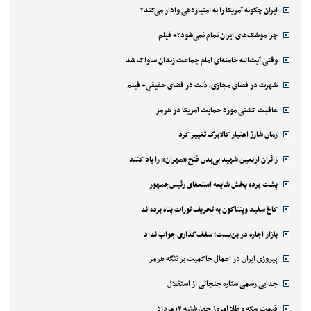
ایران چگونه آمریکا را به امتیازدهی وادار می‌کند؟
چرا موشک‌های ایران تمام نمی‌شود؟+ فیلم
وقتی آیت‌الله خامنه‌ای امام جماعت زندان ساواک شد
شهرت در فضای مجازی، ذلت در فضای حقیقی+ فیلم
عاقبت کشتی مورد حمایت آمریکا در هرمز
زمان شارژ اعتبار کالابرگ تغییر کرد
زائران اربعین شهید بی‌بدن فتح «مهران» را یاد کنند
پشت پرده پخش شایعه استعفای رئیس‌جمهور
کاخ سفید وپنتاگون به تحریف تورات پناه برده‌اند
بازار اجاره در بن‌بست؛ سقف‌گذاری جواب نداد
پیروزی ایران در اعمال حاکمیت بر تنگه هرمز
جدایی رسمی ستاره جنجالی از استقلال
قیمت سکه و طلا امروز چهارشنبه ۱۴ مرداد