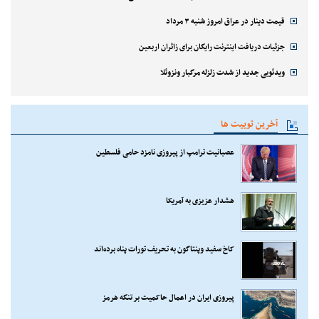
قیمت دینار در عراق امروز شنبه ۳ مرداد
جزئیات دریافت اینترنت رایگان برای زائران اربعین
ویدئویی جدید از شدت زلزله مرگبار ونزوئلا
آخرین توییت ها
عصبانیت ترامپ از پیروزی نامزد حامی فلسطین
هشدار عزیزی به آمریکا
کاخ سفید وپنتاگون به تحریف تورات پناه برده‌اند
پیروزی ایران در اعمال حاکمیت بر تنگه هرمز