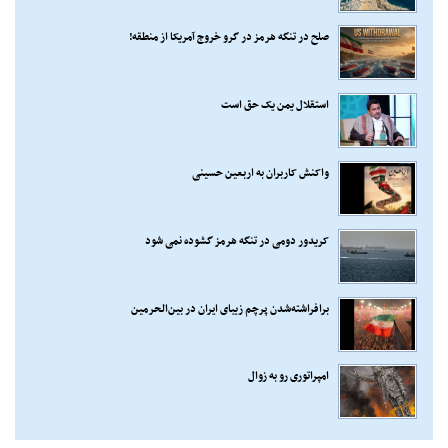
صلح در تنگه هرمز در گرو خروج آمریکا از منطقه!
استقلال یمن یک حق است
واکنش کاربران به اربعین حسینی
کریدور دومی در تنگه هرمز گشوده نمی شود
برافراشته‌شدن پرچم زیبای ایران در بین‌الحرمین
امپراتوری رو به زوال