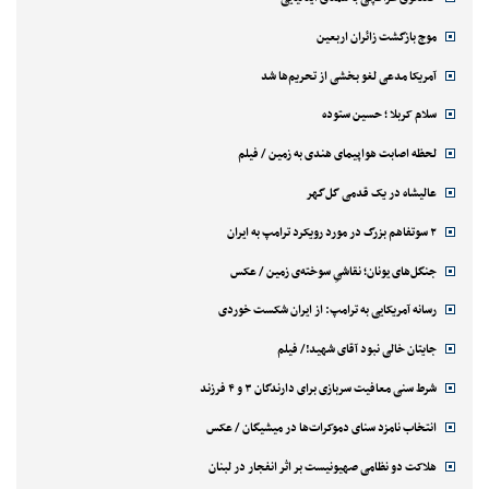
موج بازگشت زائران اربعین
آمریکا مدعی لغو بخشی از تحریم‌ها شد
سلام کربلا ؛ حسین ستوده
لحظه اصابت هواپیمای هندی به زمین / فیلم
عالیشاه در یک قدمی گل‌گهر
۲ سوتفاهم بزرگ در مورد رویکرد ترامپ به ایران
جنگل‌های یونان؛ نقاشیِ سوخته‌ی زمین / عکس
رسانه آمریکایی به ترامپ: از ایران شکست خوردی
جایتان خالی نبود آقای شهید!/ فیلم
شرط سنی معافیت سربازی برای دارندگان ۳ و ۴ فرزند
انتخاب نامزد سنای دموکرات‌ها در میشیگان / عکس
هلاکت دو نظامی صهیونیست بر اثر انفجار در لبنان