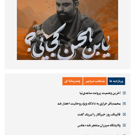
پربازدید ها
منتخب سردبیر
چندرسانه ای
آخرین وضعیت پرونده ساعدی‌نیا
محمدباقر خرازی به دادگاه ویژه روحانیت احضار شد
قالیباف روز خبرنگار را تبریک گفت
پالایشگاه سیزران منفجر شد+عکس