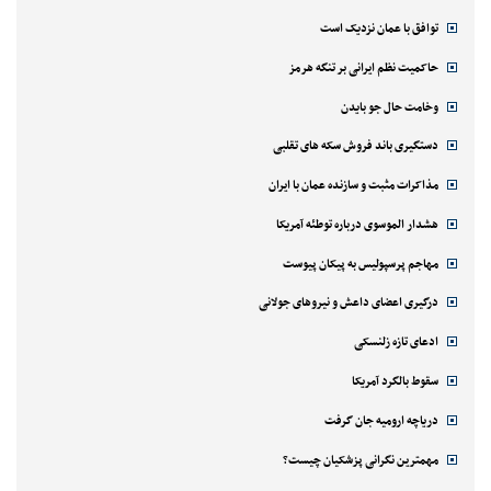
توافق با عمان نزدیک است
حاکمیت نظم ایرانی بر تنگه هرمز
وخامت حال جو بایدن
دستگیری باند فروش سکه های تقلبی
مذاکرات مثبت و سازنده عمان با ایران
هشدار الموسوی درباره توطئه آمریکا
مهاجم پرسپولیس به پیکان پیوست
درگیری اعضای داعش و نیروهای جولانی
ادعای تازه زلنسکی
سقوط بالگرد آمریکا
دریاچه ارومیه جان گرفت
مهمترین نگرانی پزشکیان چیست؟