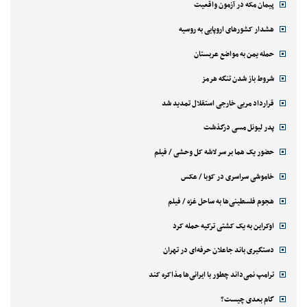
پیمان مکه در آزمون واقعیت
هشدار کشورهای اروپایی به روسیه
حمله یمن به مواضع عربستان
شروط باز شدن تنگه هرمز
قرارداد مربی خارجی استقلال تمدید شد
پدر لیونل مسی درگذشت
حضور یک هما بر سر لاشه‌ کل وحشی / فیلم
خاموشی سراسری در کوبا / عکس
هجوم فلسطینی‌ها به ساحل غزه / فیلم
اوکراین به یک کشتی ترکیه حمله کرد
دستگیری باند جاعلان حرفه‌ای در تهران
ترامپ نمی‌داند چطور با ایرانی‌ها مذاکره کند
گام بعدی چیست؟