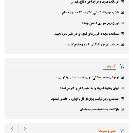
فرمانده عارف و فراجناحی دفاع مقدس
آتش‌سوزی یک کشتی دیگر در تنگه هرمز+فیلم
ارزان‌ترین سواری داخلی چند؟
مشاهده مجدد خرس‌های قهوه‌ای در اشترانکوه /فیلم
جنایات امروز واشنگتن را هم محکوم کنید
گزارش
آموزش محاصره‌شکنی؛ یمن نفت عربستان را زمین زد
ایران چگونه آمریکا را به امتیازدهی وادار می‌کند؟
دست‌وپا زدن ترامپ برای توافق با ایران، با چاشنی تهدید
بازگشت منطقه به عصر یخبندان
هنر و سینما