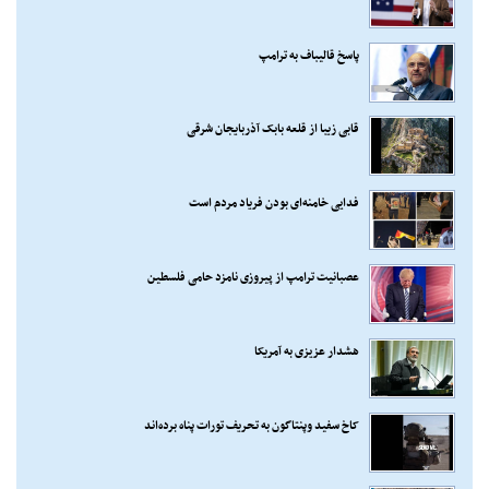
پاسخ قالیباف به ترامپ
قابی زیبا از قلعه بابک آذربایجان شرقی
فدایی خامنه‌ای بودن فریاد مردم است
عصبانیت ترامپ از پیروزی نامزد حامی فلسطین
هشدار عزیزی به آمریکا
کاخ سفید وپنتاگون به تحریف تورات پناه برده‌اند