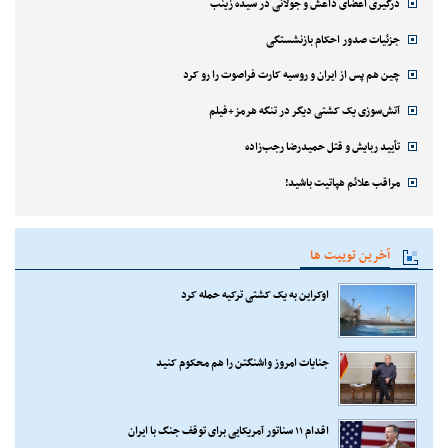
درگیری اعضای داعش و جولانی در سیده زینب
جزئیات صدور احکام بازنشستگی
چین هم پس از ایران و روسیه کارت فراصوت را رو کرد
آتش‌سوزی یک کشتی دیگر در تنگه هرمز+فیلم
تأیید ربایش و قتل حمیدرضا رجب‌زاده
مراقب علائم هپاتیت باشید!
آخرین توییت ها
اوکراین به یک کشتی ترکیه حمله کرد
جنایات امروز واشنگتن را هم محکوم کنید
اقدام ۱۱ سناتور آمریکایی برای توقف جنگ با ایران