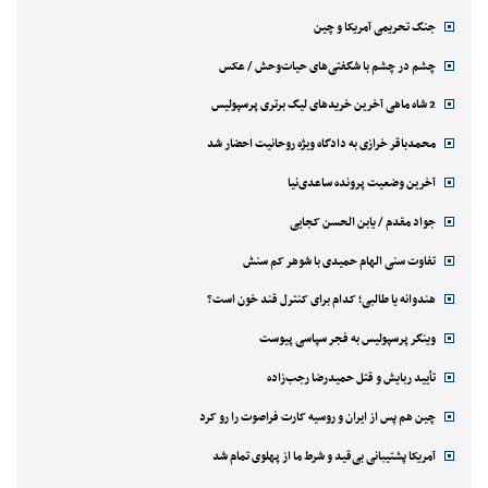
جنگ تحریمی آمریکا و چین
چشم در چشم با شگفتی‌های حیات‌وحش / عکس
2 شاه ماهی آخرین خریدهای لیگ برتری پرسپولیس
محمدباقر خرازی به دادگاه ویژه روحانیت احضار شد
آخرین وضعیت پرونده ساعدی‌نیا
جواد مقدم / یابن الحسن کجایی
تفاوت سنی الهام حمیدی با شوهر کم سنش
هندوانه یا طالبی؛ کدام‌ برای کنترل قند خون است؟
وینگر پرسپولیس به فجر سپاسی پیوست
تأیید ربایش و قتل حمیدرضا رجب‌زاده
چین هم پس از ایران و روسیه کارت فراصوت را رو کرد
آمریکا پشتیبانی بی‌قید و شرط ما از پهلوی تمام شد