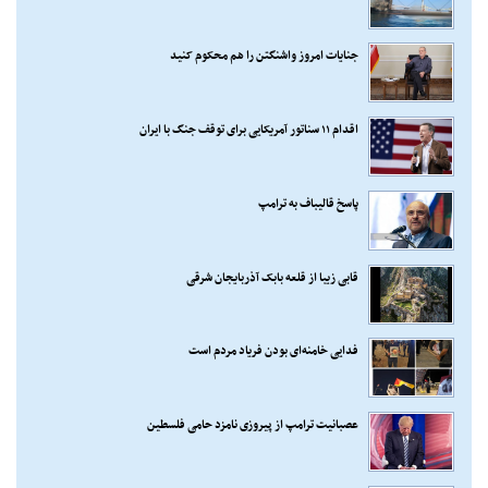
جنایات امروز واشنگتن را هم محکوم کنید
اقدام ۱۱ سناتور آمریکایی برای توقف جنگ با ایران
پاسخ قالیباف به ترامپ
قابی زیبا از قلعه بابک آذربایجان شرقی
فدایی خامنه‌ای بودن فریاد مردم است
عصبانیت ترامپ از پیروزی نامزد حامی فلسطین