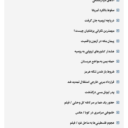
ادعای تازه زلنسکی
سقوط بالگرد آمریکا
دریاچه ارومیه جان گرفت
مهمترین نگرانی پزشکیان چیست؟
پیمان مکه در آزمون واقعیت
هشدار کشورهای اروپایی به روسیه
حمله یمن به مواضع عربستان
شروط باز شدن تنگه هرمز
قرارداد مربی خارجی استقلال تمدید شد
پدر لیونل مسی درگذشت
حضور یک هما بر سر لاشه‌ کل وحشی / فیلم
خاموشی سراسری در کوبا / عکس
هجوم فلسطینی‌ها به ساحل غزه / فیلم