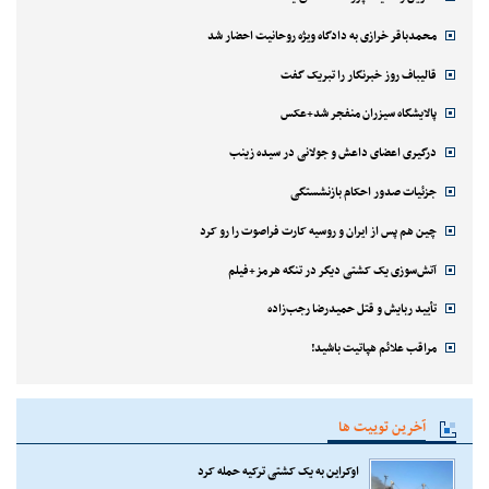
محمدباقر خرازی به دادگاه ویژه روحانیت احضار شد
قالیباف روز خبرنگار را تبریک گفت
پالایشگاه سیزران منفجر شد+عکس
درگیری اعضای داعش و جولانی در سیده زینب
جزئیات صدور احکام بازنشستگی
چین هم پس از ایران و روسیه کارت فراصوت را رو کرد
آتش‌سوزی یک کشتی دیگر در تنگه هرمز+فیلم
تأیید ربایش و قتل حمیدرضا رجب‌زاده
مراقب علائم هپاتیت باشید!
آخرین توییت ها
اوکراین به یک کشتی ترکیه حمله کرد