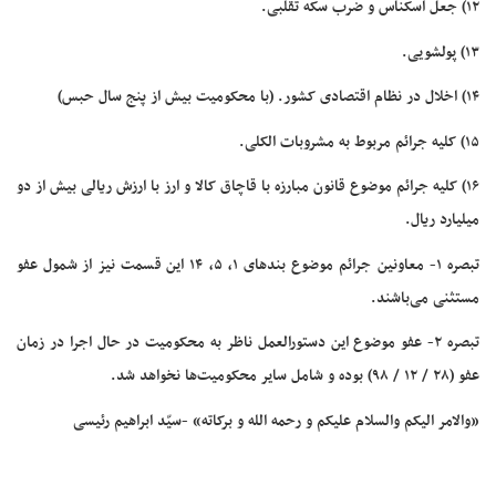
۱۲) جعل اسکناس و ضرب سکه تقلبی.
۱۳) پولشویی.
۱۴) اخلال در نظام اقتصادی کشور. (با محکومیت بیش از پنج سال حبس)
۱۵) کلیه جرائم مربوط به مشروبات الکلی.
۱۶) کلیه جرائم موضوع قانون مبارزه با قاچاق کالا و ارز با ارزش ریالی بیش از دو
میلیارد ریال.
تبصره ۱- معاونین جرائم موضوع بندهای ۱، ۵، ۱۴ این قسمت نیز از شمول عفو
مستثنی می‌باشند.
تبصره ۲- عفو موضوع این دستورالعمل ناظر به محکومیت در حال اجرا در زمان
عفو (۲۸ / ۱۲ / ۹۸) بوده و شامل سایر محکومیت‌ها نخواهد شد.
«والامر الیکم والسلام علیکم و رحمه الله و برکاته» -سیّد ابراهیم رئیسی