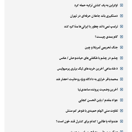
اوکراین به یک کشتی ترکیه حمله کرد
دستگیری باند جاعلان حرفه‌ای در تهران
ترامپ نمی‌داند چطور با ایرانی‌ها مذاکره کند
گام بعدی چیست؟
جنگ تحریمی آمریکا و چین
چشم در چشم با شگفتی‌های حیات‌وحش / عکس
2 شاه ماهی آخرین خریدهای لیگ برتری پرسپولیس
محمدباقر خرازی به دادگاه ویژه روحانیت احضار شد
آخرین وضعیت پرونده ساعدی‌نیا
جواد مقدم / یابن الحسن کجایی
تفاوت سنی الهام حمیدی با شوهر کم سنش
هندوانه یا طالبی؛ کدام‌ برای کنترل قند خون است؟
وینگر پرسپولیس به فجر سپاسی پیوست