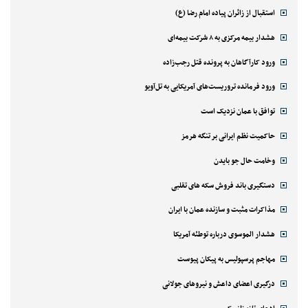
استقبال از زائران پیاده امام رضا (ع)
هشدار بیمه مرکزی به ۸ شرکت بیمه‌ای
ورود کارآگاهان به پرونده قتل رجب‌زاده
ورود فرمانده تروریست‌های آمریکایی به تل‌آویو
توافق با عمان نزدیک است
حاکمیت نظم ایرانی بر تنگه هرمز
وخامت حال جو بایدن
دستگیری باند فروش سکه های تقلبی
مذاکرات مثبت و سازنده عمان با ایران
هشدار الموسوی درباره توطئه آمریکا
مهاجم پرسپولیس به پیکان پیوست
درگیری اعضای داعش و نیروهای جولانی