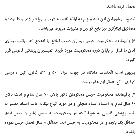
تحمل کرده باشند.
تبصره- مشمولین این بند ملزم به ارائه تأییدیه لازم از مراجع ذی ربط بوده و
مصادیق ایثارگری نیز تابع قوانین و مقررات مربوط می‌باشد.
۶) باقیمانده محکومیت حبس بیماران صعب‌العلاج یا لاعلاج که مراتب بیماری
آنان تا قبل از پایان دوره محکومیت مورد تأیید کمیسیون پزشکی قانونی قرار
گیرد.
بدیهی است اقدامات دادگاه در جهت مواد ۵۰۲ و ۵۲۲ قانون آئین دادرسی
کیفری مانع اعمال این عفو نیست.
۷) باقیمانده محکومیت حبس محکومان ذکور بالای ۷۰ سال تمام و اناث بالای
۶۰ سال تمام به استناد اسناد سجلی و در مورد اتباع بیگانه فاقد اسناد معتبر به
تأیید پزشکی قانونی به شرط آنکه در محکومیت به حبس (غیر از حبس ابد)،
حداقل یک پنجم و در محکومیت به حبس ابد، حداقل ۸ سال تحمل حبس نموده
باشند.