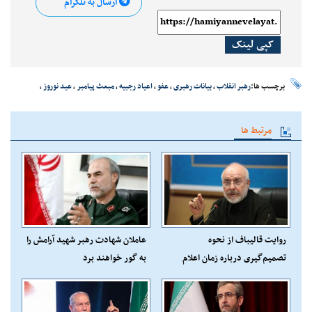
ارسال به تلگرام
کپی لینک
برچسب ها:
رهبر انقلاب
،
بیانات رهبری
،
عفو
،
اعیاد رجبیه
،
مبعث پیامبر
،
عید نوروز
،
مرتبط ها
روایت قالیباف از نحوه
عاملان شهادت رهبر شهید آرامش را
تصمیم‌گیری درباره زمان اعلام
به گور خواهند برد
شهادت رهبر انقلاب