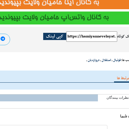
کپی لینک
ک کوتاه
ا
ب ها:
فوتبال
،
استقلال
،
دروازه بان
،
رتبط ها
نظرات بینندگان
 شما