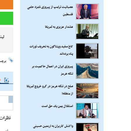
عصبانیت ترامپ از پیروزی نامزد حامی
فلسطین
هشدار عزیزی به آمریکا
لین
کاخ سفید وپنتاگون به تحریف تورات
پناه برده‌اند
برچس
پیروزی ایران در اعمال حاکمیت بر
تنگه هرمز
م
صلح در تنگه هرمز در گرو خروج آمریکا
از منطقه!
استقلال یمن یک حق است
نظرات
واکنش کاربران به اربعین حسینی
نام