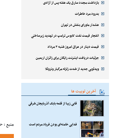
بازداشت مجدد سارق یک هفته پس از آزادی
بدرود مرد خاطرات
هشدار ماورای بنفش در تهران
انفجار قیمت نفت کابوس ترامپ در تهدید زیرساختی
قیمت دینار در عراق امروز شنبه ۳ مرداد
جزئیات دریافت اینترنت رایگان برای زائران اربعین
ویدئویی جدید از شدت زلزله مرگبار ونزوئلا
آخرین توییت ها
قابی زیبا از قلعه بابک آذربایجان شرقی
منبع : ح
فدایی خامنه‌ای بودن فریاد مردم است