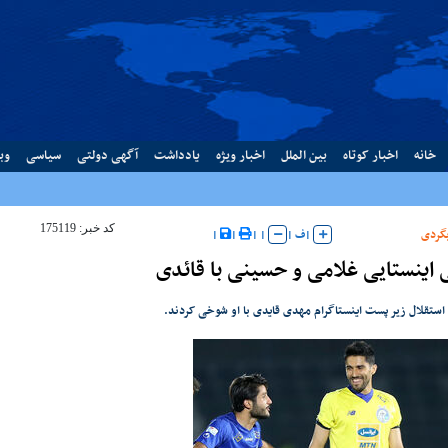
خانه
اخبار کوتاه
بین الملل
اخبار ویژه
یادداشت
آگهی دولتی
سیاسی
وب
کد خبر: 175119
گردی
|
ف
|
|
|
|
|
اینستایی غلامی و حسینی با قائدی
 استقلال زیر پست اینستاگرام مهدی قایدی با او شوخی کردند.