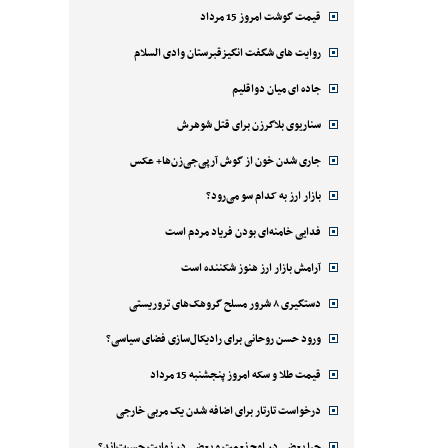
قیمت گوشت امروز 15 مرداد
روایت های شگفت انگیزقبرستان وادی السلام
جاده ای میان دواقلیم
سناریوی بلاگرزن برای قتل شوهرش
جاری شدن خون از گوش آرپی‌جی‌زن‌ها+ عکس
بازار ارز به کدام سو می‌رود؟
فدایی خامنه‌ای بودن فریاد مردم است
آرامش بازار ارز هنوز شکننده است
دستگیری ۸ شرور مسلح گروهک‌های تروریستی
ورود حسن روحانی برای رادیکال‌سازی فضای سیاسی؟
قیمت طلا و سکه امروز پنجشنبه 15 مرداد
درخواست تارتار برای اضافه شدن یک مربی خارجی
چرا بعضی در اوج نعمت و بعضی در نهایت حسرت‌اند؟