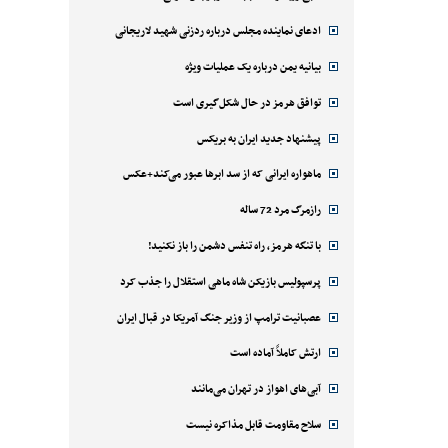
ادعای نماینده مجلس درباره ردزنی شهید لاریجانی
بیانیه یمن درباره یک عملیات ویژه
توافق هرمز در حال شکل‌گیری است
پیشنهاد جدید ایران به بریکس
ماهواره ایرانی که از سد ابرها عبور می‌کند+عکس
رازمرگ مرد 72 ساله
با تنگه هرمز، راه تنفس دشمن را باز نکنید!
پرسپولیس بازیکن شاه ماهی استقلال را جذب کرد
عصبانیت ترامپ از وزیر جنگ آمریکا در قبال ایران
ارتش کاملاً آماده است
آبی‌های اهواز در تهران می‌مانند
سلاح مقاومت قابل مذاکره نیست