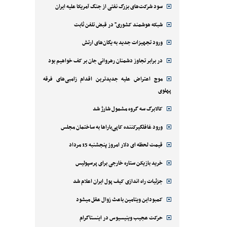
سود شرکت‌های بزرگ نفتی از جنگ آمریکا علیه ایران
شبکه هوشمند کشوری" در قبض تلفن ثابت
ورود تجهیزات جدید به یگان‌های ارتش
در برابر تجاوز دشمنان رهروانی جان بر کف خواهیم بود
موج اعتراض علیه جدیدترین اقدام زامبی‌های فرقه
پهلوی
کالابرگ سه گروه مشمول شارژ شد
ورود غافلگیرکننده کاپی‌باراها به ساختمان مجلس
قیمت لحظه ای دلار امروز پنجشنبه 15 مرداد
خرید بازیکن ستاره خارجی برای پرسپولیس
جزئیات راه اندازی کیف پول ایران اعلام شد
کمبوداین ویتامین باعث زوال عقل میشود
حرکت عجیب وینیسیوس در اینستاگرام