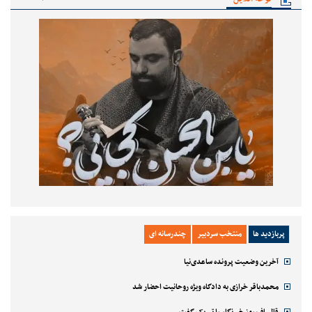
پربازدید ها
منتخب سردبیر
چندرسانه ای
آخرین وضعیت پرونده ساعدی‌نیا
محمدباقر خرازی به دادگاه ویژه روحانیت احضار شد
قالیباف روز خبرنگار را تبریک گفت