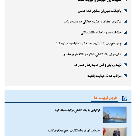
پالایشگاه سیزران منفجر شد+عکس
درگیری اعضای داعش و جولانی در سیده زینب
جزئیات صدور احکام بازنشستگی
چین هم پس از ایران و روسیه کارت فراصوت را رو کرد
آتش‌سوزی یک کشتی دیگر در تنگه هرمز+فیلم
تأیید ربایش و قتل حمیدرضا رجب‌زاده
مراقب علائم هپاتیت باشید!
آخرین توییت ها
اوکراین به یک کشتی ترکیه حمله کرد
جنایات امروز واشنگتن را هم محکوم کنید