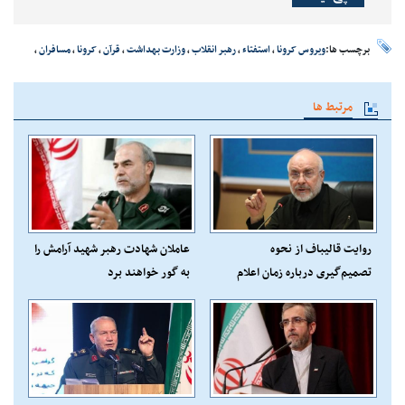
برچسب ها:
ویروس کرونا
،
استفتاء
،
رهبر انقلاب
،
وزارت بهداشت
،
قرآن
،
کرونا
،
مسافران
،
مرتبط ها
روایت قالیباف از نحوه
عاملان شهادت رهبر شهید آرامش را
تصمیم‌گیری درباره زمان اعلام
به گور خواهند برد
شهادت رهبر انقلاب