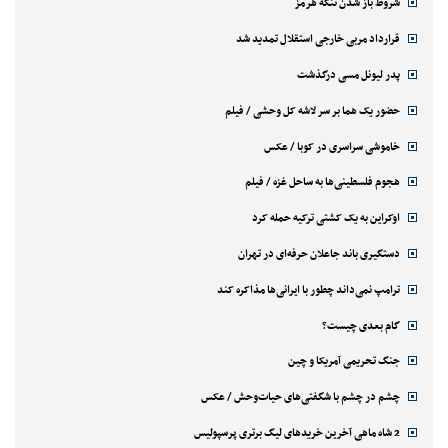
شروط باز شدن تنگه هرمز
قرارداد مربی خارجی استقلال تمدید شد
پدر لیونل مسی درگذشت
حضور یک هما بر سر لاشه‌ کل وحشی / فیلم
خاموشی سراسری در کوبا / عکس
هجوم فلسطینی‌ها به ساحل غزه / فیلم
اوکراین به یک کشتی ترکیه حمله کرد
دستگیری باند جاعلان حرفه‌ای در تهران
ترامپ نمی‌داند چطور با ایرانی‌ها مذاکره کند
گام بعدی چیست؟
جنگ تحریمی آمریکا و چین
چشم در چشم با شگفتی‌های حیات‌وحش / عکس
2 شاه ماهی آخرین خریدهای لیگ برتری پرسپولیس