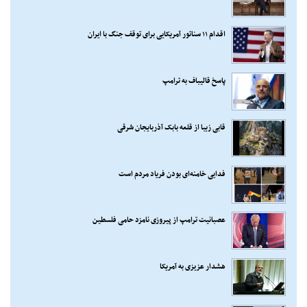
اقدام ۱۱ سناتور آمریکایی برای توقف جنگ با ایران
پاسخ قالیباف به ترامپ
قابی زیبا از قلعه بابک آذربایجان شرقی
فدایی خامنه‌ای بودن فریاد مردم است
عصبانیت ترامپ از پیروزی نامزد حامی فلسطین
هشدار عزیزی به آمریکا