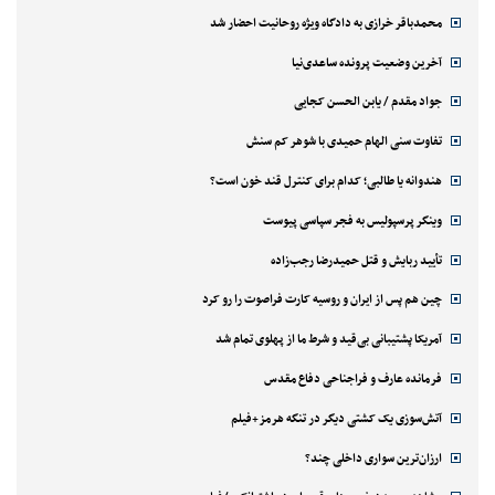
محمدباقر خرازی به دادگاه ویژه روحانیت احضار شد
آخرین وضعیت پرونده ساعدی‌نیا
جواد مقدم / یابن الحسن کجایی
تفاوت سنی الهام حمیدی با شوهر کم سنش
هندوانه یا طالبی؛ کدام‌ برای کنترل قند خون است؟
وینگر پرسپولیس به فجر سپاسی پیوست
تأیید ربایش و قتل حمیدرضا رجب‌زاده
چین هم پس از ایران و روسیه کارت فراصوت را رو کرد
آمریکا پشتیبانی بی‌قید و شرط ما از پهلوی تمام شد
فرمانده عارف و فراجناحی دفاع مقدس
آتش‌سوزی یک کشتی دیگر در تنگه هرمز+فیلم
ارزان‌ترین سواری داخلی چند؟