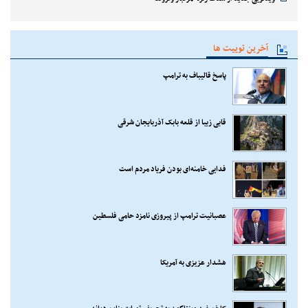
آخرین توییت ها
پاسخ قالیباف به ترامپ
قابی زیبا از قلعه بابک آذربایجان شرقی
فدایی خامنه‌ای بودن فریاد مردم است
عصبانیت ترامپ از پیروزی نامزد حامی فلسطین
هشدار عزیزی به آمریکا