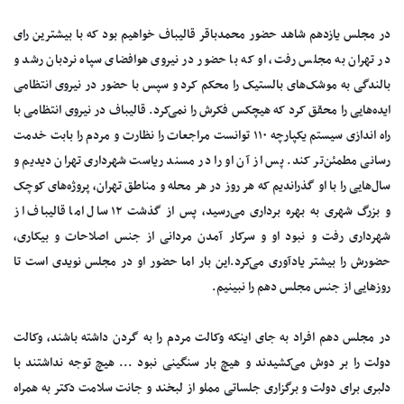
در مجلس یازدهم شاهد حضور محمدباقر قالیباف خواهیم بود که با بیشترین رای
در تهران به مجلس رفت، او که با حضور در نیروی هوافضای سپاه نردبان رشد و
بالندگی به موشک‌های بالستیک را محکم کرد و سپس با حضور در نیروی انتظامی
ایده‌هایی را محقق کرد که هیچکس فکرش را نمی‌کرد. قالیباف در نیروی انتظامی با
راه اندازی سیستم یکپارچه ۱۱۰ توانست مراجعات را نظارت و مردم را بابت خدمت
رسانی مطمئن‌تر کند. پس از آن او را در مسند ریاست شهرداری تهران دیدیم و
سال‌هایی را با او گذراندیم که هر روز در هر محله و مناطق تهران، پروژه‌های کوچک
و بزرگ شهری به بهره برداری می‌رسید، پس از گذشت ۱۲ سال اما قالیباف از
شهرداری رفت و نبود او و سرکار آمدن مردانی از جنس اصلاحات و بیکاری،
حضورش را بیشتر یادآوری می‌کرد.این بار اما حضور او در مجلس نویدی است تا
روزهایی از جنس مجلس دهم را نبینیم.
در مجلس دهم افراد به جای اینکه وکالت مردم را به گردن داشته باشند، وکالت
دولت را بر دوش می‌کشیدند و هیچ بار سنگینی نبود ... هیچ توجه نداشتند با
دلبری برای دولت و برگزاری جلساتی مملو از لبخند و جانت سلامت دکتر به همراه