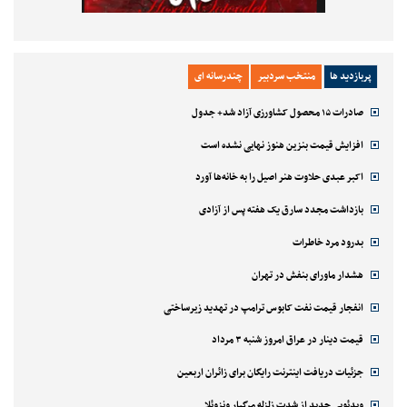
پربازدید ها
منتخب سردبیر
چندرسانه ای
صادرات ۱۵ محصول کشاورزی آزاد شد+ جدول
افزایش قیمت بنزین هنوز نهایی نشده است
اکبر عبدی حلاوت هنر اصیل را به خانه‌ها آورد
بازداشت مجدد سارق یک هفته پس از آزادی
بدرود مرد خاطرات
هشدار ماورای بنفش در تهران
انفجار قیمت نفت کابوس ترامپ در تهدید زیرساختی
قیمت دینار در عراق امروز شنبه ۳ مرداد
جزئیات دریافت اینترنت رایگان برای زائران اربعین
ویدئویی جدید از شدت زلزله مرگبار ونزوئلا