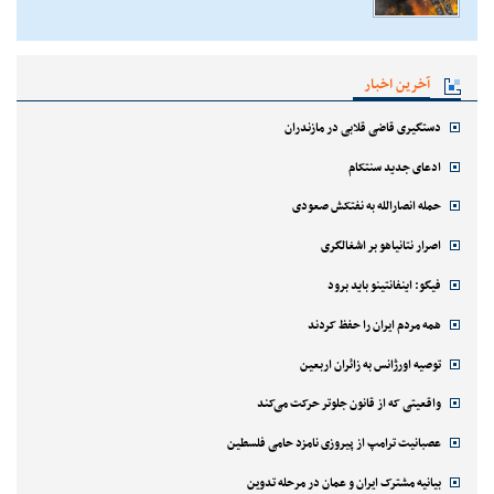
آخرین اخبار
دستگیری قاضی قلابی در مازندران
ادعای جدید سنتکام
حمله انصارالله به نفتکش صعودی
اصرار نتانیاهو بر اشغالگری
فیگو: اینفانتینو باید برود
همه مردم ایران را حفظ کردند
توصیه اورژانس به زائران اربعین
واقعیتی که از قانون جلوتر حرکت می‌کند
عصبانیت ترامپ از پیروزی نامزد حامی فلسطین
بیانیه مشترک ایران و عمان در مرحله تدوین