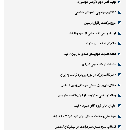
تولید فصل دوم «آژانس دوستی»
گفتگوی عراقچی با همتای ایتالیایی
موج بازگشت زائران اربعین
آمریکا مدعی لغو بخشی از تحریم‌ها شد
سلام کربلا ؛ حسین ستوده
لحظه اصابت هواپیمای هندی به زمین / فیلم
عالیشاه در یک قدمی گل‌گهر
۲ سوتفاهم بزرگ در مورد رویکرد ترامپ به ایران
جنگل‌های یونان؛ نقاشیِ سوخته‌ی زمین / عکس
رسانه آمریکایی به ترامپ: از ایران شکست خوردی
جایتان خالی نبود آقای شهید!/ فیلم
شرط سنی معافیت سربازی برای دارندگان ۳ و ۴ فرزند
انتخاب نامزد سنای دموکرات‌ها در میشیگان / عکس