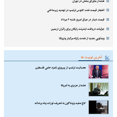
هشدار ماورای بنفش در تهران
انفجار قیمت نفت کابوس ترامپ در تهدید زیرساختی
قیمت دینار در عراق امروز شنبه ۳ مرداد
جزئیات دریافت اینترنت رایگان برای زائران اربعین
ویدئویی جدید از شدت زلزله مرگبار ونزوئلا
آخرین توییت ها
عصبانیت ترامپ از پیروزی نامزد حامی فلسطین
هشدار عزیزی به آمریکا
کاخ سفید وپنتاگون به تحریف تورات پناه برده‌اند