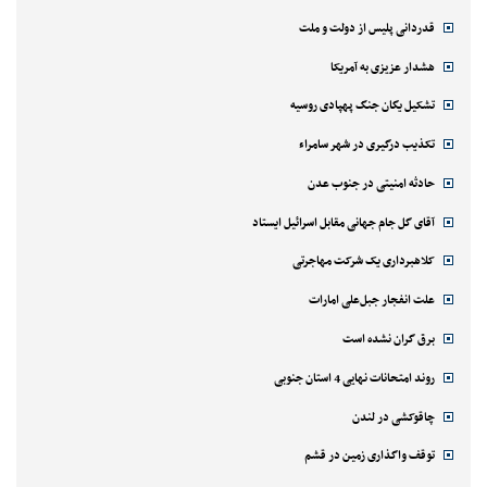
قدردانی پلیس از دولت و ملت
هشدار عزیزی به آمریکا
تشکیل یگان جنگ پهپادی روسیه
تکذیب درگیری در شهر سامراء
حادثه امنیتی در جنوب عدن
آقای گل جام جهانی مقابل اسرائیل ایستاد
کلاهبرداری یک شرکت مهاجرتی
علت انفجار جبل‌علی امارات
برق گران نشده است
روند امتحانات نهایی 4 استان جنوبی
چاقوکشی در لندن
توقف واگذاری زمین در قشم