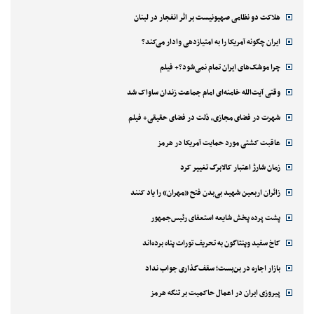
هلاکت دو نظامی صهیونیست بر اثر انفجار در لبنان
ایران چگونه آمریکا را به امتیازدهی وادار می‌کند؟
چرا موشک‌های ایران تمام نمی‌شود؟+ فیلم
وقتی آیت‌الله خامنه‌ای امام جماعت زندان ساواک شد
شهرت در فضای مجازی، ذلت در فضای حقیقی+ فیلم
عاقبت کشتی مورد حمایت آمریکا در هرمز
زمان شارژ اعتبار کالابرگ تغییر کرد
زائران اربعین شهید بی‌بدن فتح «مهران» را یاد کنند
پشت پرده پخش شایعه استعفای رئیس‌جمهور
کاخ سفید وپنتاگون به تحریف تورات پناه برده‌اند
بازار اجاره در بن‌بست؛ سقف‌گذاری جواب نداد
پیروزی ایران در اعمال حاکمیت بر تنگه هرمز