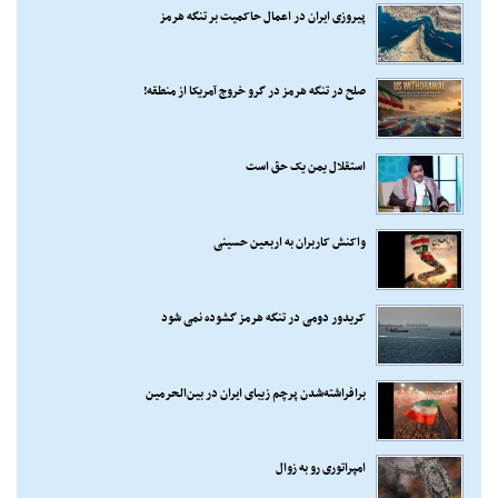
پیروزی ایران در اعمال حاکمیت بر تنگه هرمز
صلح در تنگه هرمز در گرو خروج آمریکا از منطقه!
استقلال یمن یک حق است
واکنش کاربران به اربعین حسینی
کریدور دومی در تنگه هرمز گشوده نمی شود
برافراشته‌شدن پرچم زیبای ایران در بین‌الحرمین
امپراتوری رو به زوال