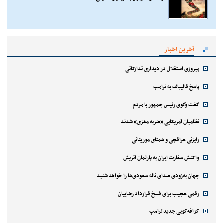
آخرین اخبار
پیروزی استقلال در دیداری تدارکاتی
پاسخ قالیباف به ترامپ
گفت وگوی رئیس جمهور با مردم
نظامیان آمریکایی «ضربه مغزی» شدند
رایزنی عراقچی و همتای موریتانی
واکنش سفارت ایران به پارلمان اتریش
جهان به‌زودی صدای ناله سعودی‌ها را خواهد شنید
رقمی عجیب برای فسخ قرارداد رضاییان
گزافه‌گویی جدید ترامپ