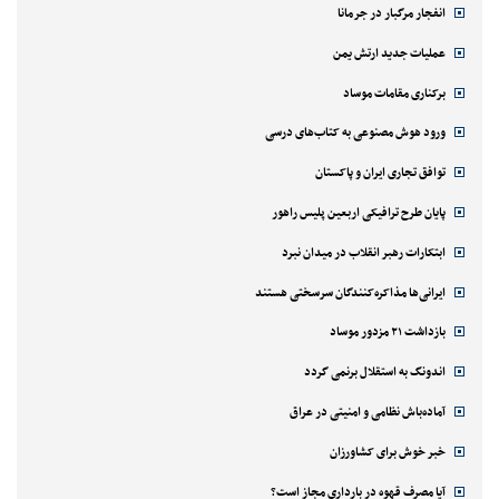
انفجار مرگبار در جرمانا
عملیات جدید ارتش یمن
برکناری مقامات موساد
ورود هوش مصنوعی به کتاب‌های درسی
توافق تجاری ایران و پاکستان
پایان طرح ترافیکی اربعین پلیس راهور
ابتکارات رهبر انقلاب در میدان نبرد
ایرانی‌ها مذاکره‌کنندگان سرسختی هستند
بازداشت ۲۱ مزدور موساد
اندونگ به استقلال برنمی گردد
آماده‌باش نظامی و امنیتی در عراق
خبر خوش برای کشاورزان
آیا مصرف قهوه در بارداری مجاز است؟