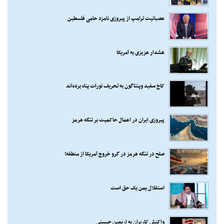
عصبانیت ترامپ از پیروزی نامزد حامی فلسطین
هشدار عزیزی به آمریکا
کاخ سفید وپنتاگون به تحریف تورات پناه برده‌اند
پیروزی ایران در اعمال حاکمیت بر تنگه هرمز
صلح در تنگه هرمز در گرو خروج آمریکا از منطقه!
استقلال یمن یک حق است
واکنش کاربران به اربعین حسینی