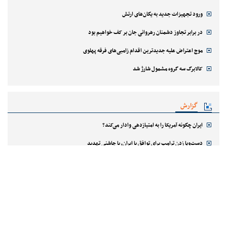
ورود تجهیزات جدید به یگان‌های ارتش
در برابر تجاوز دشمنان رهروانی جان بر کف خواهیم بود
موج اعتراض علیه جدیدترین اقدام زامبی‌های فرقه پهلوی
کالابرگ سه گروه مشمول شارژ شد
گزارش
ایران چگونه آمریکا را به امتیازدهی وادار می‌کند؟
دست‌وپا زدن ترامپ برای توافق با ایران، با چاشنی تهدید
بازگشت منطقه به عصر یخبندان
آحارونوت نتانیاهو را رسوا کرد
هنر و سینما