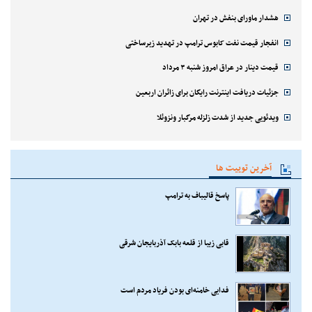
هشدار ماورای بنفش در تهران
انفجار قیمت نفت کابوس ترامپ در تهدید زیرساختی
قیمت دینار در عراق امروز شنبه ۳ مرداد
جزئیات دریافت اینترنت رایگان برای زائران اربعین
ویدئویی جدید از شدت زلزله مرگبار ونزوئلا
آخرین توییت ها
پاسخ قالیباف به ترامپ
قابی زیبا از قلعه بابک آذربایجان شرقی
فدایی خامنه‌ای بودن فریاد مردم است