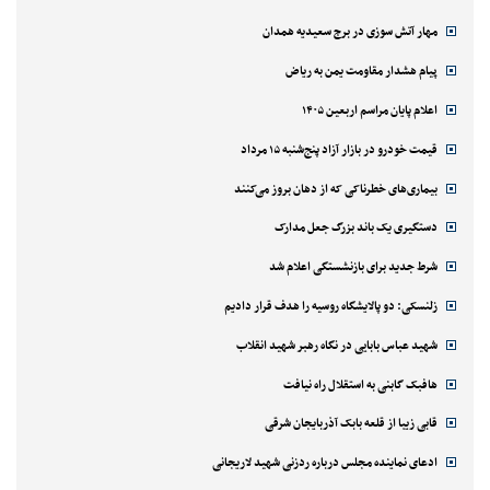
مهار آتش سوزی در برج سعیدیه همدان
پیام هشدار مقاومت یمن به ریاض
اعلام پایان مراسم اربعین ۱۴۰۵
قیمت خودرو در بازار آزاد پنج‌شنبه ۱۵ مرداد
بیماری‌های خطرناکی که از دهان بروز می‌کنند
دستگیری یک باند بزرگ جعل مدارک
شرط جدید برای بازنشستگی اعلام شد
زلنسکی: دو پالایشگاه روسیه را هدف قرار دادیم
شهید عباس بابایی در نگاه رهبر شهید انقلاب
هافبک گابنی به استقلال راه نیافت
قابی زیبا از قلعه بابک آذربایجان شرقی
ادعای نماینده مجلس درباره ردزنی شهید لاریجانی