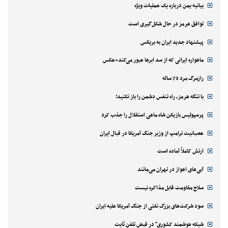
بیانیه یمن درباره یک عملیات ویژه
توافق هرمز در حال شکل‌گیری است
پیشنهاد جدید ایران به بریکس
ماهواره ایرانی که از سد ابرها عبور می‌کند+عکس
رازمرگ مرد 72 ساله
با تنگه هرمز، راه تنفس دشمن را باز نکنید!
پرسپولیس بازیکن شاه ماهی استقلال را جذب کرد
عصبانیت ترامپ از وزیر جنگ آمریکا در قبال ایران
ارتش کاملاً آماده است
آبی‌های اهواز در تهران می‌مانند
سلاح مقاومت قابل مذاکره نیست
سود شرکت‌های بزرگ نفتی از جنگ آمریکا علیه ایران
شبکه هوشمند کشوری" در قبض تلفن ثابت