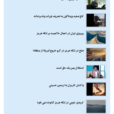
کاخ سفید وپنتاگون به تحریف تورات پناه برده‌اند
پیروزی ایران در اعمال حاکمیت بر تنگه هرمز
صلح در تنگه هرمز در گرو خروج آمریکا از منطقه!
استقلال یمن یک حق است
واکنش کاربران به اربعین حسینی
کریدور دومی در تنگه هرمز گشوده نمی شود