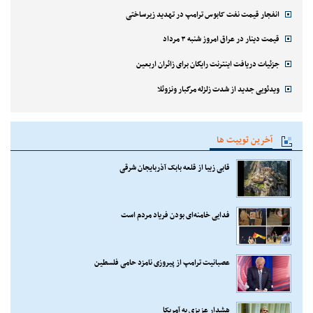
انفجار قیمت نفت کابوس ترامپ در تهدید زیرساختی
قیمت دینار در عراق امروز شنبه ۳ مرداد
جزئیات دریافت اینترنت رایگان برای زائران اربعین
ویدئویی جدید از شدت زلزله مرگبار ونزوئلا
آخرین توییت ها
قابی زیبا از قلعه بابک آذربایجان شرقی
فدایی خامنه‌ای بودن فریاد مردم است
عصبانیت ترامپ از پیروزی نامزد حامی فلسطین
هشدار عزیزی به آمریکا