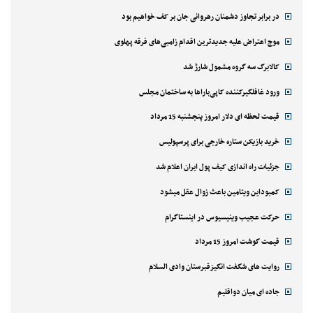
در برابر تجاوز دشمنان رهروانی جان بر کف خواهیم بود
موج اعتراض علیه جدیدترین اقدام زامبی‌های فرقه پهلوی
کالابرگ سه گروه مشمول شارژ شد
ورود غافلگیرکننده کاپی‌باراها به ساختمان مجلس
قیمت لحظه ای دلار امروز پنجشنبه 15 مرداد
خرید بازیکن ستاره خارجی برای پرسپولیس
جزئیات راه اندازی کیف پول ایران اعلام شد
کمبوداین ویتامین باعث زوال عقل میشود
حرکت عجیب وینیسیوس در اینستاگرام
قیمت گوشت امروز 15 مرداد
روایت های شگفت انگیزقبرستان وادی السلام
جاده ای میان دواقلیم