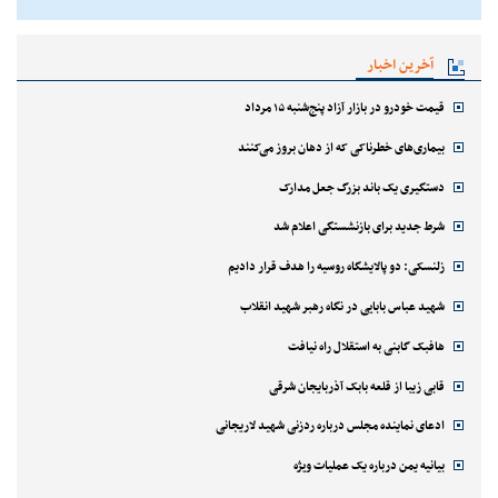
آخرین اخبار
قیمت خودرو در بازار آزاد پنج‌شنبه ۱۵ مرداد
بیماری‌های خطرناکی که از دهان بروز می‌کنند
دستگیری یک باند بزرگ جعل مدارک
شرط جدید برای بازنشستگی اعلام شد
زلنسکی: دو پالایشگاه روسیه را هدف قرار دادیم
شهید عباس بابایی در نگاه رهبر شهید انقلاب
هافبک گابنی به استقلال راه نیافت
قابی زیبا از قلعه بابک آذربایجان شرقی
ادعای نماینده مجلس درباره ردزنی شهید لاریجانی
بیانیه یمن درباره یک عملیات ویژه