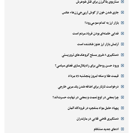
سناریوی بلاگرزن برای قتل شوهرش
جاری شدن خون از گوش آرپی‌جی‌زن‌ها+ عکس
بازار ارز به کدام سو می‌رود؟
فدایی خامنه‌ای بودن فریاد مردم است
آرامش بازار ارز هنوز شکننده است
دستگیری ۸ شرور مسلح گروهک‌های تروریستی
ورود حسن روحانی برای رادیکال‌سازی فضای سیاسی؟
قیمت طلا و سکه امروز پنجشنبه 15 مرداد
درخواست تارتار برای اضافه شدن یک مربی خارجی
چرا بعضی در اوج نعمت و بعضی در نهایت حسرت‌اند؟
پهپاد حامل مواد منفجره در فرودگاه آلمان
دستگیری قاضی قلابی در مازندران
ادعای جدید سنتکام