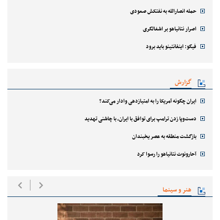
حمله انصارالله به نفتکش صعودی
اصرار نتانیاهو بر اشغالگری
فیگو: اینفانتینو باید برود
گزارش
ایران چگونه آمریکا را به امتیازدهی وادار می‌کند؟
دست‌وپا زدن ترامپ برای توافق با ایران، با چاشنی تهدید
بازگشت منطقه به عصر یخبندان
آحارونوت نتانیاهو را رسوا کرد
هنر و سینما