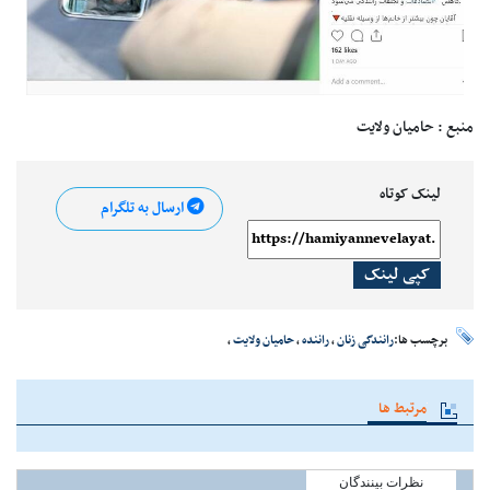
منبع : حامیان ولایت
لینک کوتاه
ارسال به تلگرام
کپی لینک
برچسب ها:
رانندگی زنان
،
راننده
،
حامیان ولایت
،
مرتبط ها
نظرات بینندگان