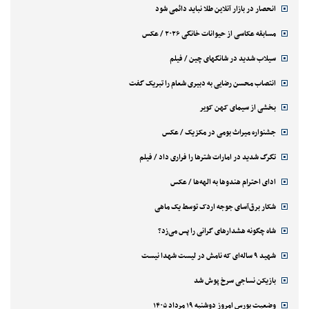
انحصار در بازار آنلاین طلا نباید دائمی شود
مسابقه عکاسی از حیوانات خانگی ۲۰۲۶ / عکس
سیلاب شدید در شانگهای چین / فیلم
انتصاب محسن رضایی به دبیری شعام را تبریک گفت
بخشی از سیمای کهن کویر
جشنواره میراث بومی در مکزیک / عکس
تگرگ شدید در امارات شترها را فراری داد / فیلم
ادای احترام هندوها به الهه‌ها / عکس
شکار برق‌آسای جوجه اردک توسط یک ماهی
شاه چگونه هشدارهای گرانی را پس می‌زد؟
شهید ۹ ساله‌ای که نامش در لیست شهدا نیست
بازیکن نساجی سرخ پوش شد
وضعیت بورس امروز دوشنبه ۱۹ مرداد ۱۴۰۵