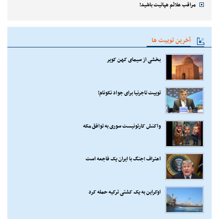
مراقب علائم هپاتیت باشید!
آخرین توییت ها
بخشی از سیمای کهن کویر
توییت تاجرنیا برای جواد نکونام!
واکنش کارتونیست سوری به توافق مکه
اعتراف ؛جنگ با ایران یک فاجعه است
اوکراین به یک کشتی ترکیه حمله کرد