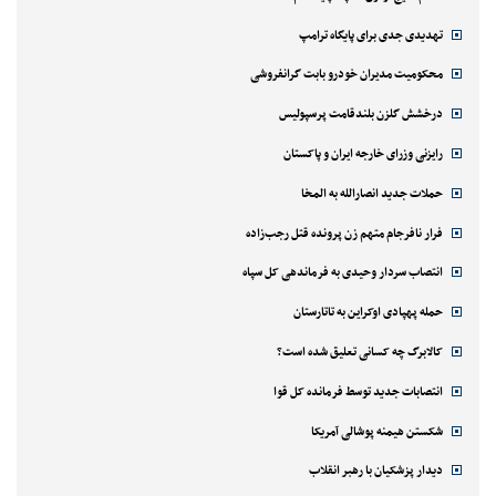
تهدیدی جدی برای پایگاه ترامپ
محکومیت مدیران خودرو بابت گرانفروشی
درخشش گلزن بلندقامت پرسپولیس
رایزنی وزرای خارجه ایران و پاکستان
حملات جدید انصارالله به المخا
فرار نافرجام متهم زن پرونده قتل رجب‌زاده
انتصاب سردار وحیدی به فرماندهی کل سپاه
حمله پهپادی اوکراین به تاتارستان
کالابرگ چه کسانی تعلیق شده است؟
انتصابات جدید توسط فرمانده کل قوا
شکستن هیمنه پوشالی آمریکا
دیدار پزشکیان با رهبر انقلاب