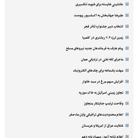
جانشینی شایسته برای شهید تنگسیری
علیرضا جهانبخش به اکسلسیور پیوست
انتخاب دبیر جشنواره تئاتر فجر
زمین لرزه ۷.۴ ریشتری در کلمبیا
پیام عارف به فرماندهان جدید نیروهای مسلح
ماجرای لکه نفتی در نزدیکی عمان
مهلت یک‌ماهه برای چک‌های الکترونیک
افزایش سهم مرغ در سبد خانوار
تجاوز زمینی اسرائیل به خاک سوریه
وقاحت ترامپ جنایتکار متجاوز
اعلام محدودیت‌های ترافیکی پایان ماه صفر
شکایت عراق از آمریکا و عربستان
اعلام نتایج آزمون سمپاد پایه دهم