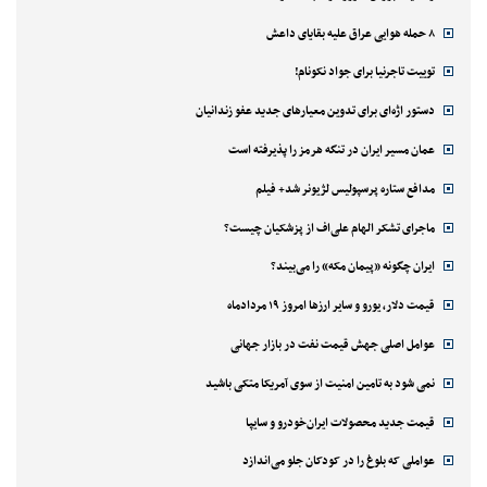
۸ حمله هوایی عراق علیه بقایای داعش
توییت تاجرنیا برای جواد نکونام!
دستور اژه‌ای برای تدوین معیارهای جدید عفو زندانیان
عمان مسیر ایران در تنگه هرمز را پذیرفته است
مدافع ستاره پرسپولیس لژیونر شد+ فیلم
ماجرای تشکر الهام علی‌اف از پزشکیان چیست؟
ایران چگونه «پیمان مکه» را می‌بیند؟
قیمت دلار، یورو و سایر ارزها امروز ۱۹ مردادماه
عوامل اصلی جهش قیمت نفت در بازار جهانی
نمی شود به تامین امنیت از سوی آمریکا متکی باشید
قیمت جدید محصولات ایران‌خودرو و سایپا
عواملی که بلوغ را در کودکان جلو می‌اندازد