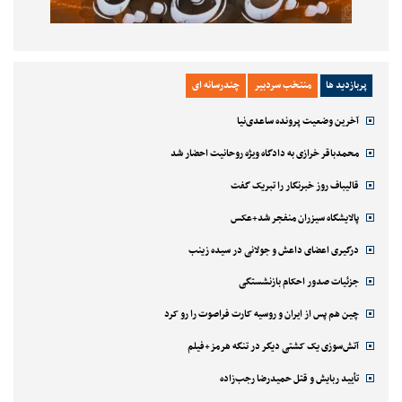
پربازدید ها
منتخب سردبیر
چندرسانه ای
آخرین وضعیت پرونده ساعدی‌نیا
محمدباقر خرازی به دادگاه ویژه روحانیت احضار شد
قالیباف روز خبرنگار را تبریک گفت
پالایشگاه سیزران منفجر شد+عکس
درگیری اعضای داعش و جولانی در سیده زینب
جزئیات صدور احکام بازنشستگی
چین هم پس از ایران و روسیه کارت فراصوت را رو کرد
آتش‌سوزی یک کشتی دیگر در تنگه هرمز+فیلم
تأیید ربایش و قتل حمیدرضا رجب‌زاده