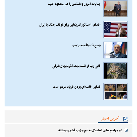
جنایات امروز واشنگتن را هم محکوم کنید
اقدام ۱۱ سناتور آمریکایی برای توقف جنگ با ایران
پاسخ قالیباف به ترامپ
قابی زیبا از قلعه بابک آذربایجان شرقی
فدایی خامنه‌ای بودن فریاد مردم است
آخرین اخبار
دو مهاجم سابق استقلال به تیم جزیره قشم پیوستند