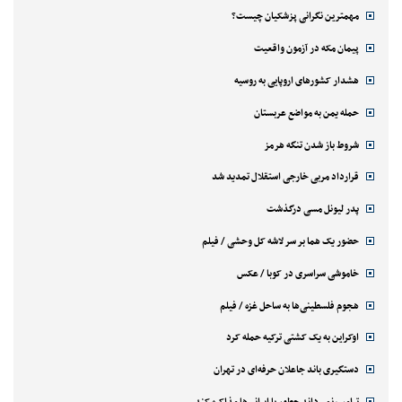
مهمترین نگرانی پزشکیان چیست؟
پیمان مکه در آزمون واقعیت
هشدار کشورهای اروپایی به روسیه
حمله یمن به مواضع عربستان
شروط باز شدن تنگه هرمز
قرارداد مربی خارجی استقلال تمدید شد
پدر لیونل مسی درگذشت
حضور یک هما بر سر لاشه‌ کل وحشی / فیلم
خاموشی سراسری در کوبا / عکس
هجوم فلسطینی‌ها به ساحل غزه / فیلم
اوکراین به یک کشتی ترکیه حمله کرد
دستگیری باند جاعلان حرفه‌ای در تهران
ترامپ نمی‌داند چطور با ایرانی‌ها مذاکره کند