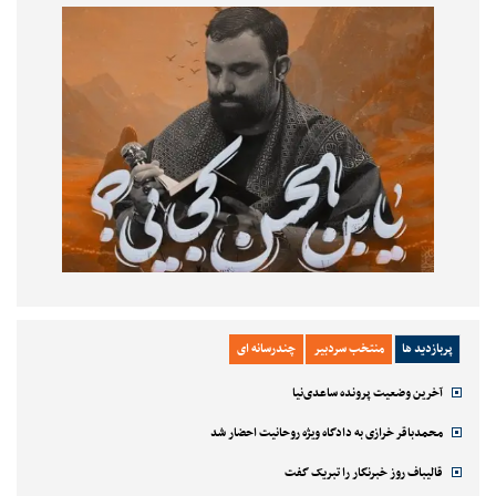
پربازدید ها
منتخب سردبیر
چندرسانه ای
آخرین وضعیت پرونده ساعدی‌نیا
محمدباقر خرازی به دادگاه ویژه روحانیت احضار شد
قالیباف روز خبرنگار را تبریک گفت