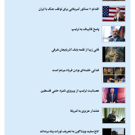
اقدام ۱۱ سناتور آمریکایی برای توقف جنگ با ایران
پاسخ قالیباف به ترامپ
قابی زیبا از قلعه بابک آذربایجان شرقی
فدایی خامنه‌ای بودن فریاد مردم است
عصبانیت ترامپ از پیروزی نامزد حامی فلسطین
هشدار عزیزی به آمریکا
کاخ سفید وپنتاگون به تحریف تورات پناه برده‌اند