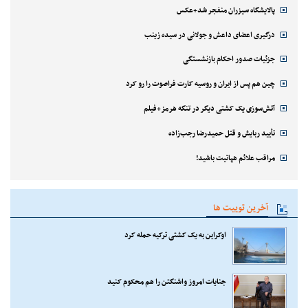
پالایشگاه سیزران منفجر شد+عکس
درگیری اعضای داعش و جولانی در سیده زینب
جزئیات صدور احکام بازنشستگی
چین هم پس از ایران و روسیه کارت فراصوت را رو کرد
آتش‌سوزی یک کشتی دیگر در تنگه هرمز+فیلم
تأیید ربایش و قتل حمیدرضا رجب‌زاده
مراقب علائم هپاتیت باشید!
آخرین توییت ها
اوکراین به یک کشتی ترکیه حمله کرد
جنایات امروز واشنگتن را هم محکوم کنید