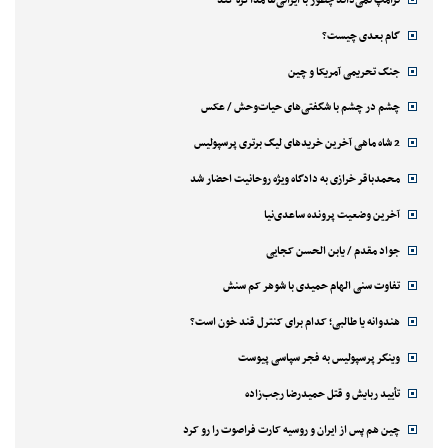
گام بعدی چیست؟
جنگ تحریمی آمریکا و چین
چشم در چشم با شگفتی‌های حیات‌وحش / عکس
2 شاه ماهی آخرین خریدهای لیگ برتری پرسپولیس
محمدباقر خرازی به دادگاه ویژه روحانیت احضار شد
آخرین وضعیت پرونده ساعدی‌نیا
جواد مقدم / یابن الحسن کجایی
تفاوت سنی الهام حمیدی با شوهر کم سنش
هندوانه یا طالبی؛ کدام‌ برای کنترل قند خون است؟
وینگر پرسپولیس به فجر سپاسی پیوست
تأیید ربایش و قتل حمیدرضا رجب‌زاده
چین هم پس از ایران و روسیه کارت فراصوت را رو کرد