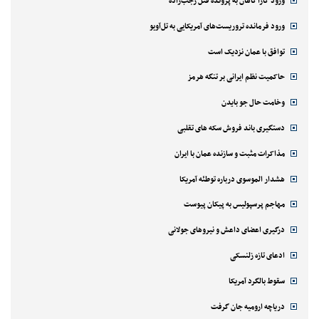
ورود کارآگاهان به پرونده قتل رجب‌زاده
ورود فرمانده تروریست‌های آمریکایی به تل‌آویو
توافق با عمان نزدیک است
حاکمیت نظم ایرانی بر تنگه هرمز
وخامت حال جو بایدن
دستگیری باند فروش سکه های تقلبی
مذاکرات مثبت و سازنده عمان با ایران
هشدار الموسوی درباره توطئه آمریکا
مهاجم پرسپولیس به پیکان پیوست
درگیری اعضای داعش و نیروهای جولانی
ادعای تازه زلنسکی
سقوط بالگرد آمریکا
دریاچه ارومیه جان گرفت