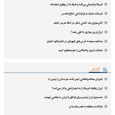
آمریکا پشتیبانی بی‌قید و شرط ما از پهلوی تمام شد
فرمانده عارف و فراجناحی دفاع مقدس
آتش‌سوزی یک کشتی دیگر در تنگه هرمز+فیلم
ارزان‌ترین سواری داخلی چند؟
مشاهده مجدد خرس‌های قهوه‌ای در اشترانکوه /فیلم
جنایات امروز واشنگتن را هم محکوم کنید
گزارش
آموزش محاصره‌شکنی؛ یمن نفت عربستان را زمین زد
ایران چگونه آمریکا را به امتیازدهی وادار می‌کند؟
دست‌وپا زدن ترامپ برای توافق با ایران، با چاشنی تهدید
بازگشت منطقه به عصر یخبندان