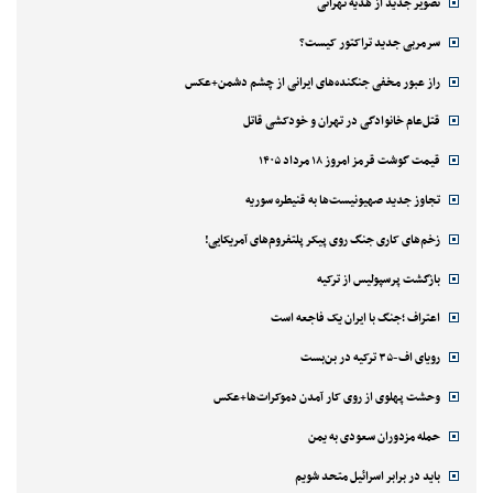
تصویر جدید از هدیه تهرانی
سرمربی جدید تراکتور کیست؟
راز عبور مخفی جنگنده‌های ایرانی از چشم دشمن+عکس
قتل‌‌عام خانوادگی در تهران و خودکشی قاتل
قیمت گوشت قرمز امروز ۱۸ مرداد ۱۴۰۵
تجاوز جدید صهیونیست‌ها به قنیطره سوریه
زخم‌های کاری جنگ روی پیکر پلتفروم‌های آمریکایی!
بازگشت پرسپولیس از ترکیه
اعتراف ؛جنگ با ایران یک فاجعه است
رویای اف-۳۵ ترکیه در بن‌بست
وحشت پهلوی از روی کار آمدن دموکرات‌ها+عکس
حمله مزدوران سعودی به یمن
باید در برابر اسرائیل متحد شویم