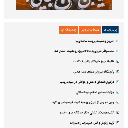
پربازدید ها
منتخب سردبیر
چندرسانه ای
آخرین وضعیت پرونده ساعدی‌نیا
محمدباقر خرازی به دادگاه ویژه روحانیت احضار شد
قالیباف روز خبرنگار را تبریک گفت
پالایشگاه سیزران منفجر شد+عکس
درگیری اعضای داعش و جولانی در سیده زینب
جزئیات صدور احکام بازنشستگی
چین هم پس از ایران و روسیه کارت فراصوت را رو کرد
آتش‌سوزی یک کشتی دیگر در تنگه هرمز+فیلم
تأیید ربایش و قتل حمیدرضا رجب‌زاده