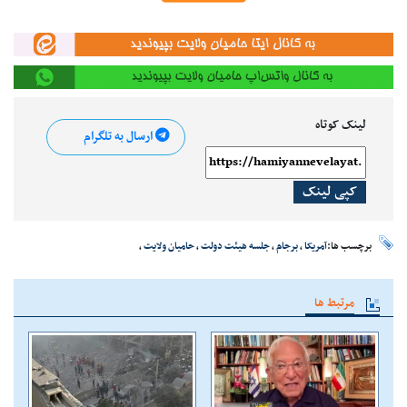
لینک کوتاه
ارسال به تلگرام
کپی لینک
برچسب ها:
آمریکا
،
برجام
،
جلسه هیئت دولت
،
حامیان ولایت
،
مرتبط ها