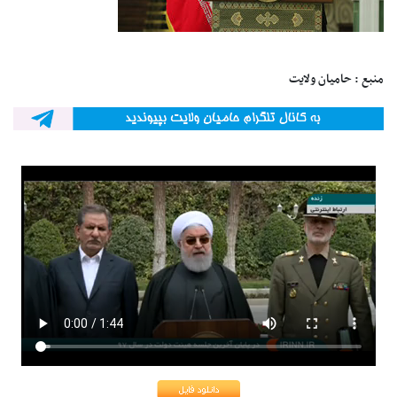
منبع : حامیان ولایت