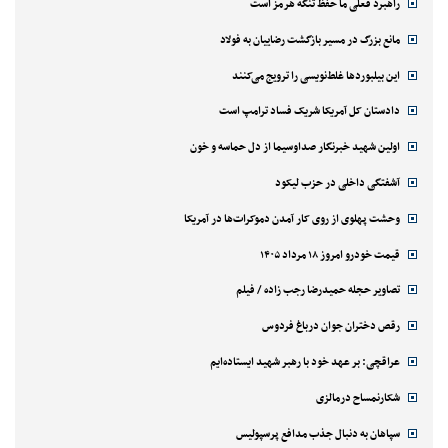
راهبرد فعلی ما حفظ تنگه هرمز است
مانع بزرگ در مسیر بازگشت رضاییان به فولاد
این بیلبوردها غلط‌نویسی را ترویج می‌کنند
دادستان کل آمریکا شریک فساد ترامپ است
اولین شهید خبرنگار صداوسیما از دل حماسه و خون
آشفتگی داخلی در حزب لیکود
وحشت پهلوی از روی کار آمدن دموکرات‌ها در آمریکا
قیمت خودرو امروز ۱۸ مرداد ۱۴۰۵
تصاویر حجله حمیدرضا رجب زاده / فیلم
رقص دختران جوان درباغ فردوس
عراقچی: بر عهد خود با رهبر شهید ایستاده‌ایم
شکارنمساح درمالزی
سپاهان به دنبال جذب مدافع پرسپولیس