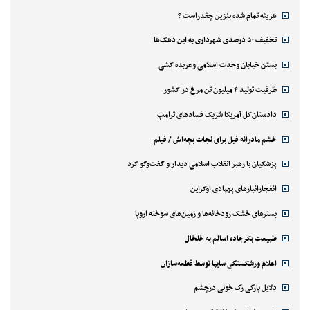
هزینه تمام شده بنزین چقدراست ؟
تخفیف ۵۰ درصدی شهرداری به این دهک‌ها
بستن خیابان وحدت اسلامی وعربده کشی
ظرفیت تولید ۴ میلیون تن مرغ در کشور
دادستان‌کل آمریکا شریک فسادهای ترامپ
خشم مادرانه فیل برای نجات بچه‌اش / فیلم
پزشکیان با رهبر انقلاب اسلامی دیدار و گفت‌وگو کرد
انفجارانبارهای پهپادی اوکراین
بسترهای خشک رودخانه‌ها و زمین‌های سوخته اروپا
طبیعت بکرجاده اسالم به خلخال
اعلام ورشکستگی سایپا توسط قطعه‌سازان
دلایل پارگی رگ خونی درچشم