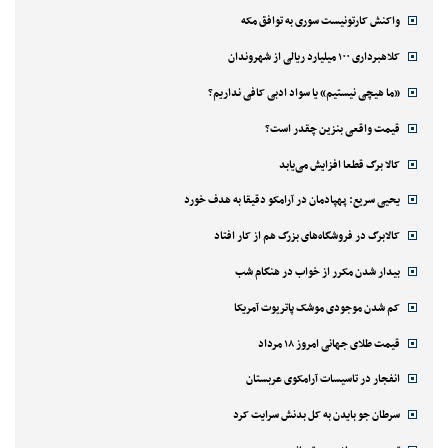
واکنش کارتونیست سوری به توافق مکه
کلاهبرداری ۱۰۰ میلیارد ریالی از شهروندان
«ما هیچی نیستیم» یا سواد ادبی کافی نداریم؟
قیمت واقعی بنزین چقدر است؟
کالا برگ قطعا افزایش می‌یابد
یحیی سریع: پهپادمان در آرامکو دقیقا به هدف خورد
کالابرگ در فروشگاه‌های بزرگ هم از کار افتاد
بیدار شدن مکرر از خواب در هنگام شب
کم شدن موجودی موشک پاتریوت آمریکا
قیمت طلای جهانی امروز ۱۸ مرداد
انفجار در تاسیسات آرامکوی عربستان
سرطان جو بایدن به کل بدنش سرایت کرد