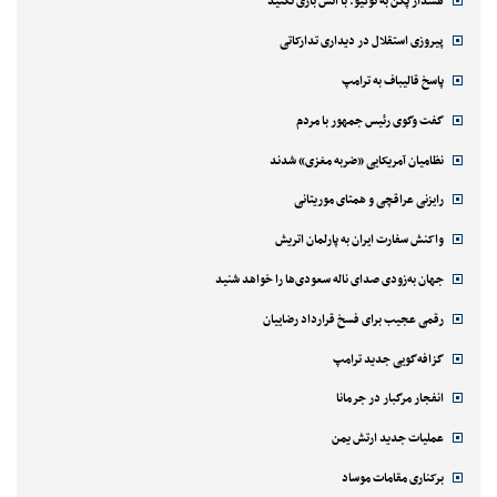
هشدار پکن به توکیو: با آتش بازی نکنید
پیروزی استقلال در دیداری تدارکاتی
پاسخ قالیباف به ترامپ
گفت وگوی رئیس جمهور با مردم
نظامیان آمریکایی «ضربه مغزی» شدند
رایزنی عراقچی و همتای موریتانی
واکنش سفارت ایران به پارلمان اتریش
جهان به‌زودی صدای ناله سعودی‌ها را خواهد شنید
رقمی عجیب برای فسخ قرارداد رضاییان
گزافه‌گویی جدید ترامپ
انفجار مرگبار در جرمانا
عملیات جدید ارتش یمن
برکناری مقامات موساد