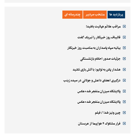
پربازدید ها
منتخب سردبیر
چندرسانه ای
مراقب علائم هپاتیت باشید!
قالیباف روز خبرنگار را تبریک گفت
بیانیه سپاه پاسداران به مناسبت روز خبرنگار
جزئیات صدور احکام بازنشستگی
هشدار پکن به توکیو: با آتش بازی نکنید
درگیری اعضای داعش و جولانی در سیده زینب
پالایشگاه سیزران منفجر شد+عکس
پالایشگاه سیزران منفجر شد+عکس
چین ونیز شد! / فیلم
فرار مشکوک ۴ هواپیما از عربستان