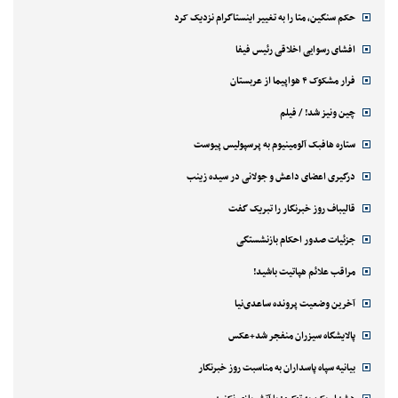
حکم سنگین، متا را به تغییر اینستاگرام نزدیک کرد
افشای رسوایی اخلاقی رئیس فیفا
فرار مشکوک ۴ هواپیما از عربستان
چین ونیز شد! / فیلم
ستاره هافبک آلومینیوم به پرسپولیس پیوست
درگیری اعضای داعش و جولانی در سیده زینب
قالیباف روز خبرنگار را تبریک گفت
جزئیات صدور احکام بازنشستگی
مراقب علائم هپاتیت باشید!
آخرین وضعیت پرونده ساعدی‌نیا
پالایشگاه سیزران منفجر شد+عکس
بیانیه سپاه پاسداران به مناسبت روز خبرنگار