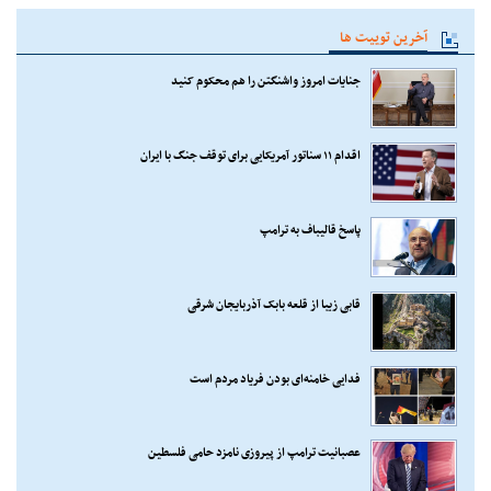
آخرین توییت ها
جنایات امروز واشنگتن را هم محکوم کنید
اقدام ۱۱ سناتور آمریکایی برای توقف جنگ با ایران
پاسخ قالیباف به ترامپ
قابی زیبا از قلعه بابک آذربایجان شرقی
فدایی خامنه‌ای بودن فریاد مردم است
عصبانیت ترامپ از پیروزی نامزد حامی فلسطین