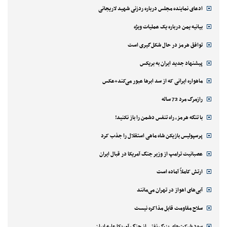
ادعای نماینده مجلس درباره ردزنی شهید لاریجانی
بیانیه یمن درباره یک عملیات ویژه
توافق هرمز در حال شکل‌گیری است
پیشنهاد جدید ایران به بریکس
ماهواره ایرانی که از سد ابرها عبور می‌کند+عکس
رازمرگ مرد 72 ساله
با تنگه هرمز، راه تنفس دشمن را باز نکنید!
پرسپولیس بازیکن شاه ماهی استقلال را جذب کرد
عصبانیت ترامپ از وزیر جنگ آمریکا در قبال ایران
ارتش کاملاً آماده است
آبی‌های اهواز در تهران می‌مانند
سلاح مقاومت قابل مذاکره نیست
سود شرکت‌های بزرگ نفتی از جنگ آمریکا علیه ایران