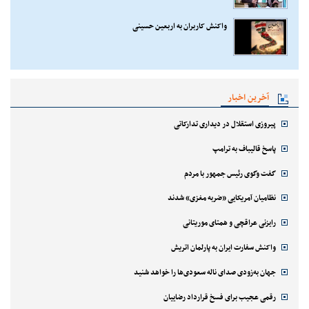
واکنش کاربران به اربعین حسینی
آخرین اخبار
پیروزی استقلال در دیداری تدارکاتی
پاسخ قالیباف به ترامپ
گفت وگوی رئیس جمهور با مردم
نظامیان آمریکایی «ضربه مغزی» شدند
رایزنی عراقچی و همتای موریتانی
واکنش سفارت ایران به پارلمان اتریش
جهان به‌زودی صدای ناله سعودی‌ها را خواهد شنید
رقمی عجیب برای فسخ قرارداد رضاییان