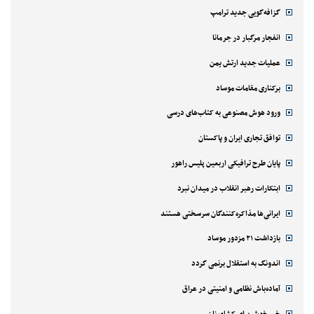
گزافه‌گویی جدید ترامپ
انفجار مرگبار در جرمانا
عملیات جدید ارتش یمن
برکناری مقامات موساد
ورود هوش مصنوعی به کتاب‌های درسی
توافق تجاری ایران و پاکستان
پایان طرح ترافیکی اربعین پلیس راهور
ابتکارات رهبر انقلاب در میدان نبرد
ایرانی‌ها مذاکره‌کنندگان سرسختی هستند
بازداشت ۲۱ مزدور موساد
اندونگ به استقلال برنمی گردد
آماده‌باش نظامی و امنیتی در عراق
خبر خوش برای کشاورزان