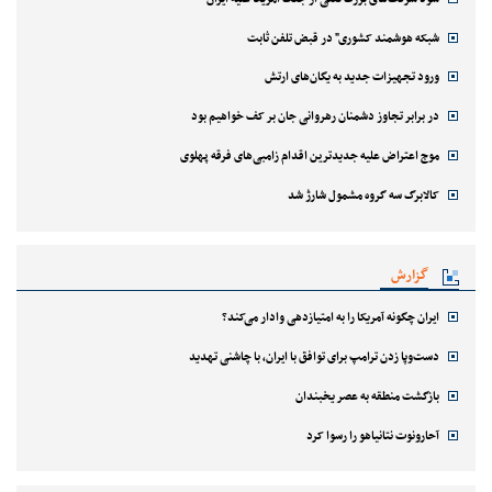
شبکه هوشمند کشوری" در قبض تلفن ثابت
ورود تجهیزات جدید به یگان‌های ارتش
در برابر تجاوز دشمنان رهروانی جان بر کف خواهیم بود
موج اعتراض علیه جدیدترین اقدام زامبی‌های فرقه پهلوی
کالابرگ سه گروه مشمول شارژ شد
گزارش
ایران چگونه آمریکا را به امتیازدهی وادار می‌کند؟
دست‌وپا زدن ترامپ برای توافق با ایران، با چاشنی تهدید
بازگشت منطقه به عصر یخبندان
آحارونوت نتانیاهو را رسوا کرد