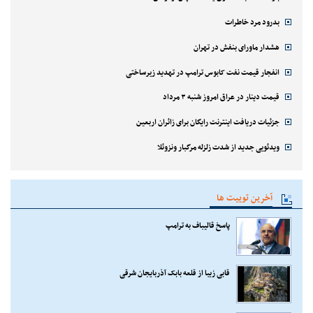
بدرود مرد خاطرات
هشدار ماورای بنفش در تهران
انفجار قیمت نفت کابوس ترامپ در تهدید زیرساختی
قیمت دینار در عراق امروز شنبه ۳ مرداد
جزئیات دریافت اینترنت رایگان برای زائران اربعین
ویدئویی جدید از شدت زلزله مرگبار ونزوئلا
آخرین توییت ها
پاسخ قالیباف به ترامپ
قابی زیبا از قلعه بابک آذربایجان شرقی