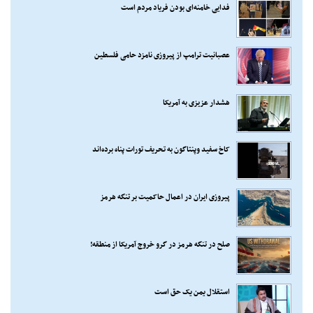
فدایی خامنه‌ای بودن فریاد مردم است
عصبانیت ترامپ از پیروزی نامزد حامی فلسطین
هشدار عزیزی به آمریکا
کاخ سفید وپنتاگون به تحریف تورات پناه برده‌اند
پیروزی ایران در اعمال حاکمیت بر تنگه هرمز
صلح در تنگه هرمز در گرو خروج آمریکا از منطقه!
استقلال یمن یک حق است