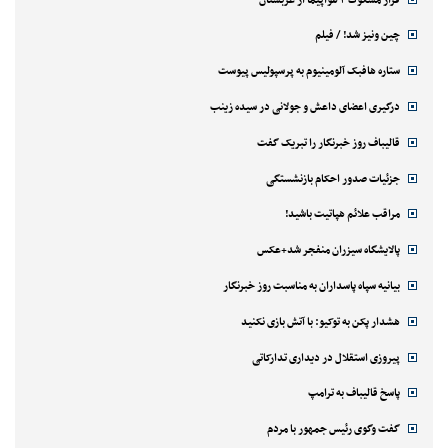
چین ونیز شد! / فیلم
ستاره هافبک آلومینیوم به پرسپولیس پیوست
درگیری اعضای داعش و جولانی در سیده زینب
قالیباف روز خبرنگار را تبریک گفت
جزئیات صدور احکام بازنشستگی
مراقب علائم هپاتیت باشید!
پالایشگاه سیزران منفجر شد+عکس
بیانیه سپاه پاسداران به مناسبت روز خبرنگار
هشدار پکن به توکیو: با آتش بازی نکنید
پیروزی استقلال در دیداری تدارکاتی
پاسخ قالیباف به ترامپ
گفت وگوی رئیس جمهور با مردم