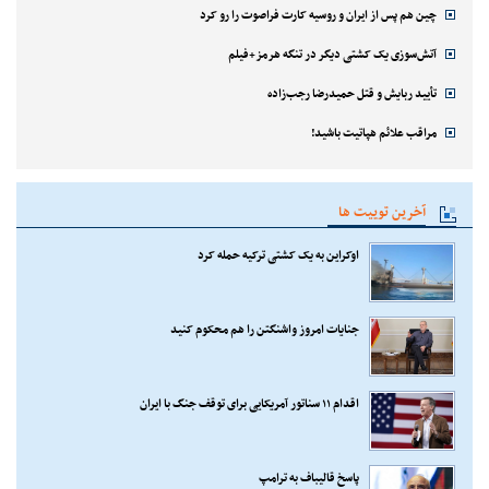
چین هم پس از ایران و روسیه کارت فراصوت را رو کرد
آتش‌سوزی یک کشتی دیگر در تنگه هرمز+فیلم
تأیید ربایش و قتل حمیدرضا رجب‌زاده
مراقب علائم هپاتیت باشید!
آخرین توییت ها
اوکراین به یک کشتی ترکیه حمله کرد
جنایات امروز واشنگتن را هم محکوم کنید
اقدام ۱۱ سناتور آمریکایی برای توقف جنگ با ایران
پاسخ قالیباف به ترامپ