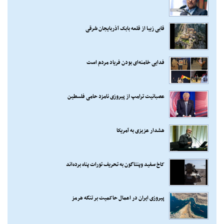
قابی زیبا از قلعه بابک آذربایجان شرقی
فدایی خامنه‌ای بودن فریاد مردم است
عصبانیت ترامپ از پیروزی نامزد حامی فلسطین
هشدار عزیزی به آمریکا
کاخ سفید وپنتاگون به تحریف تورات پناه برده‌اند
پیروزی ایران در اعمال حاکمیت بر تنگه هرمز