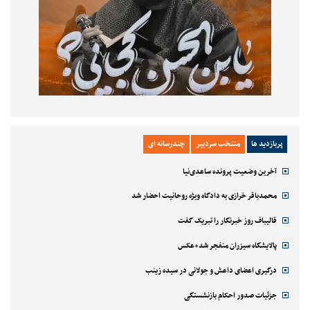
پربازدید ها
منتخب سردبیر
چندرسانه ای
آخرین وضعیت پرونده ساعدی‌نیا
محمدباقر خرازی به دادگاه ویژه روحانیت احضار شد
قالیباف روز خبرنگار را تبریک گفت
پالایشگاه سیزران منفجر شد+عکس
درگیری اعضای داعش و جولانی در سیده زینب
جزئیات صدور احکام بازنشستگی