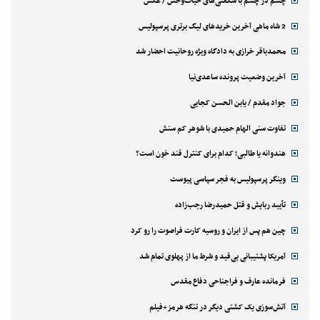
چشم در چشم با شگفتی‌های حیات‌وحش / عکس
2 شاه ماهی آخرین خریدهای لیگ برتری پرسپولیس
محمدباقر خرازی به دادگاه ویژه روحانیت احضار شد
آخرین وضعیت پرونده ساعدی‌نیا
جواد مقدم / یابن الحسن کجایی
تفاوت سنی الهام حمیدی با شوهر کم سنش
هندوانه یا طالبی؛ کدام‌ برای کنترل قند خون است؟
وینگر پرسپولیس به فجر سپاسی پیوست
تأیید ربایش و قتل حمیدرضا رجب‌زاده
چین هم پس از ایران و روسیه کارت فراصوت را رو کرد
آمریکا پشتیبانی بی‌قید و شرط ما از پهلوی تمام شد
فرمانده عارف و فراجناحی دفاع مقدس
آتش‌سوزی یک کشتی دیگر در تنگه هرمز+فیلم