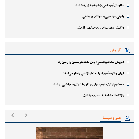
نظامیان آمریکایی «ضربه مغزی» شدند
رایزنی عراقچی و همتای موریتانی
واکنش سفارت ایران به پارلمان اتریش
گزارش
آموزش محاصره‌شکنی؛ یمن نفت عربستان را زمین زد
ایران چگونه آمریکا را به امتیازدهی وادار می‌کند؟
دست‌وپا زدن ترامپ برای توافق با ایران، با چاشنی تهدید
بازگشت منطقه به عصر یخبندان
هنر و سینما