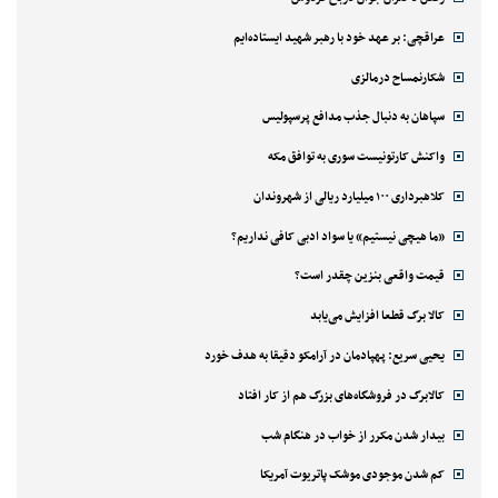
عراقچی: بر عهد خود با رهبر شهید ایستاده‌ایم
شکارنمساح درمالزی
سپاهان به دنبال جذب مدافع پرسپولیس
واکنش کارتونیست سوری به توافق مکه
کلاهبرداری ۱۰۰ میلیارد ریالی از شهروندان
«ما هیچی نیستیم» یا سواد ادبی کافی نداریم؟
قیمت واقعی بنزین چقدر است؟
کالا برگ قطعا افزایش می‌یابد
یحیی سریع: پهپادمان در آرامکو دقیقا به هدف خورد
کالابرگ در فروشگاه‌های بزرگ هم از کار افتاد
بیدار شدن مکرر از خواب در هنگام شب
کم شدن موجودی موشک پاتریوت آمریکا