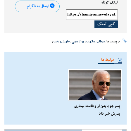
لینک کوتاه
ارسال به تلگرام
کپی لینک
برچسب ها:
سرطان
،
سلامت
،
مواد سمی
،
حامیان ولایت
،
مرتبط ها
پسر جو بایدن از وخامت بیماری
پدرش خبر داد