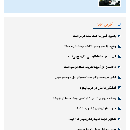
آخرین اخبار
راهبرد فعلی ما حفظ تنگه هرمز است
مانع بزرگ در مسیر بازگشت رضاییان به فولاد
این بیلبوردها غلط‌نویسی را ترویج می‌کنند
دادستان کل آمریکا شریک فساد ترامپ است
اولین شهید خبرنگار صداوسیما از دل حماسه و خون
آشفتگی داخلی در حزب لیکود
وحشت پهلوی از روی کار آمدن دموکرات‌ها در آمریکا
قیمت خودرو امروز ۱۸ مرداد ۱۴۰۵
تصاویر حجله حمیدرضا رجب زاده / فیلم
رقص دختران جوان درباغ فردوس