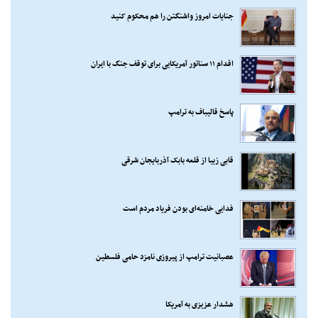
جنایات امروز واشنگتن را هم محکوم کنید
اقدام ۱۱ سناتور آمریکایی برای توقف جنگ با ایران
پاسخ قالیباف به ترامپ
قابی زیبا از قلعه بابک آذربایجان شرقی
فدایی خامنه‌ای بودن فریاد مردم است
عصبانیت ترامپ از پیروزی نامزد حامی فلسطین
هشدار عزیزی به آمریکا