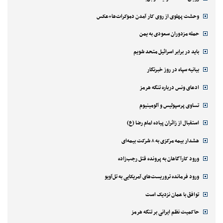
وحشت پهلوی از روی کار آمدن دموکرات‌ها+عکس
حمله مزدوران سعودی به یمن
باید در برابر اسرائیل متحد شویم
بیانیه سپاه در روز خبرنگار
ادعای ونس درباره تنگه هرمز
تساوی پرسپولیس و آلومینیوم
استقبال از زائران پیاده امام رضا (ع)
هشدار بیمه مرکزی به ۸ شرکت بیمه‌ای
ورود کارآگاهان به پرونده قتل رجب‌زاده
ورود فرمانده تروریست‌های آمریکایی به تل‌آویو
توافق با عمان نزدیک است
حاکمیت نظم ایرانی بر تنگه هرمز