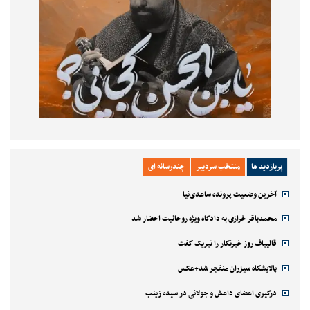
پربازدید ها
منتخب سردبیر
چندرسانه ای
آخرین وضعیت پرونده ساعدی‌نیا
محمدباقر خرازی به دادگاه ویژه روحانیت احضار شد
قالیباف روز خبرنگار را تبریک گفت
پالایشگاه سیزران منفجر شد+عکس
درگیری اعضای داعش و جولانی در سیده زینب