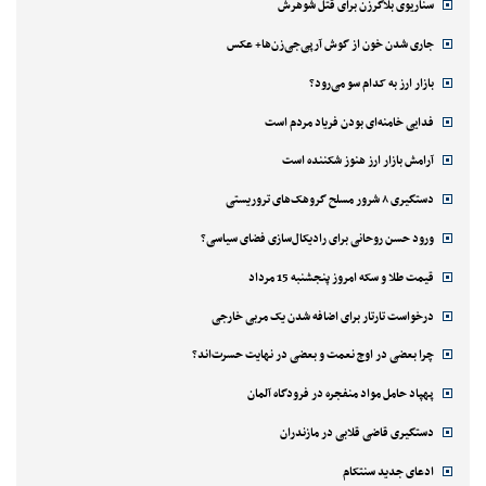
سناریوی بلاگرزن برای قتل شوهرش
جاری شدن خون از گوش آرپی‌جی‌زن‌ها+ عکس
بازار ارز به کدام سو می‌رود؟
فدایی خامنه‌ای بودن فریاد مردم است
آرامش بازار ارز هنوز شکننده است
دستگیری ۸ شرور مسلح گروهک‌های تروریستی
ورود حسن روحانی برای رادیکال‌سازی فضای سیاسی؟
قیمت طلا و سکه امروز پنجشنبه 15 مرداد
درخواست تارتار برای اضافه شدن یک مربی خارجی
چرا بعضی در اوج نعمت و بعضی در نهایت حسرت‌اند؟
پهپاد حامل مواد منفجره در فرودگاه آلمان
دستگیری قاضی قلابی در مازندران
ادعای جدید سنتکام