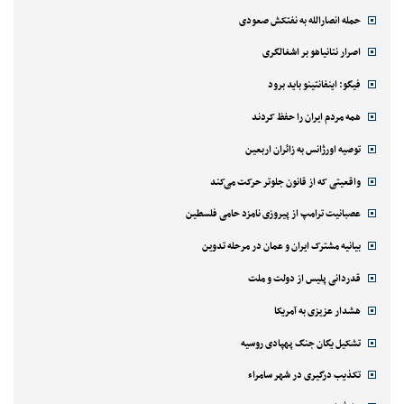
حمله انصارالله به نفتکش صعودی
اصرار نتانیاهو بر اشغالگری
فیگو: اینفانتینو باید برود
همه مردم ایران را حفظ کردند
توصیه اورژانس به زائران اربعین
واقعیتی که از قانون جلوتر حرکت می‌کند
عصبانیت ترامپ از پیروزی نامزد حامی فلسطین
بیانیه مشترک ایران و عمان در مرحله تدوین
قدردانی پلیس از دولت و ملت
هشدار عزیزی به آمریکا
تشکیل یگان جنگ پهپادی روسیه
تکذیب درگیری در شهر سامراء