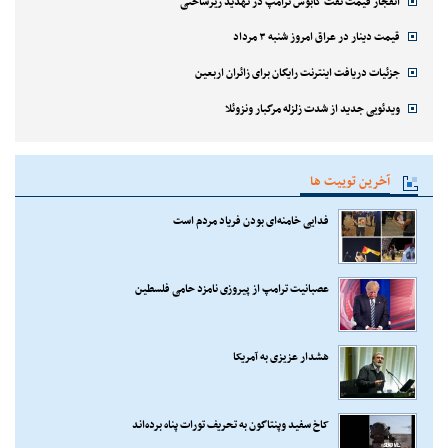
انفجار قیمت نفت کابوس ترامپ در تهدید زیرساختی
قیمت دینار در عراق امروز شنبه ۳ مرداد
جزئیات دریافت اینترنت رایگان برای زائران اربعین
ویدئویی جدید از شدت زلزله مرگبار ونزوئلا
آخرین توییت ها
فدایی خامنه‌ای بودن فریاد مردم است
عصبانیت ترامپ از پیروزی نامزد حامی فلسطین
هشدار عزیزی به آمریکا
کاخ سفید وپنتاگون به تحریف تورات پناه برده‌اند