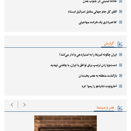
حادثه امنیتی در جنوب عدن
آقای گل جام جهانی مقابل اسرائیل ایستاد
کلاهبرداری یک شرکت مهاجرتی
گزارش
ایران چگونه آمریکا را به امتیازدهی وادار می‌کند؟
دست‌وپا زدن ترامپ برای توافق با ایران، با چاشنی تهدید
بازگشت منطقه به عصر یخبندان
آحارونوت نتانیاهو را رسوا کرد
هنر و سینما