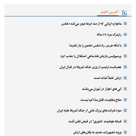
آخرین اخبار
ماهواره ایرانی که از سد ابرها عبور می‌کند+عکس
رازمرگ مرد 72 ساله
با تنگه هرمز، راه تنفس دشمن را باز نکنید!
پرسپولیس بازیکن شاه ماهی استقلال را جذب کرد
عصبانیت ترامپ از وزیر جنگ آمریکا در قبال ایران
ارتش کاملاً آماده است
آبی‌های اهواز در تهران می‌مانند
سلاح مقاومت قابل مذاکره نیست
سود شرکت‌های بزرگ نفتی از جنگ آمریکا علیه ایران
شبکه هوشمند کشوری" در قبض تلفن ثابت
ورود تجهیزات جدید به یگان‌های ارتش