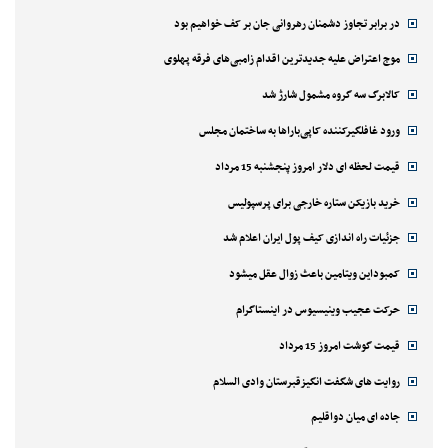
در برابر تجاوز دشمنان رهروانی جان بر کف خواهیم بود
موج اعتراض علیه جدیدترین اقدام زامبی‌های فرقه پهلوی
کالابرگ سه گروه مشمول شارژ شد
ورود غافلگیرکننده کاپی‌باراها به ساختمان مجلس
قیمت لحظه ای دلار امروز پنجشنبه 15 مرداد
خرید بازیکن ستاره خارجی برای پرسپولیس
جزئیات راه اندازی کیف پول ایران اعلام شد
کمبوداین ویتامین باعث زوال عقل میشود
حرکت عجیب وینیسیوس در اینستاگرام
قیمت گوشت امروز 15 مرداد
روایت های شگفت انگیزقبرستان وادی السلام
جاده ای میان دواقلیم