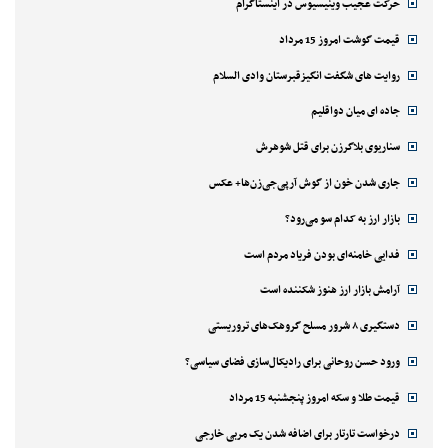
حرکت عجیب وینیسیوس در اینستاگرام
قیمت گوشت امروز 15 مرداد
روایت های شگفت انگیزقبرستان وادی السلام
جاده ای میان دواقلیم
سناریوی بلاگرزن برای قتل شوهرش
جاری شدن خون از گوش آرپی‌جی‌زن‌ها+ عکس
بازار ارز به کدام سو می‌رود؟
فدایی خامنه‌ای بودن فریاد مردم است
آرامش بازار ارز هنوز شکننده است
دستگیری ۸ شرور مسلح گروهک‌های تروریستی
ورود حسن روحانی برای رادیکال‌سازی فضای سیاسی؟
قیمت طلا و سکه امروز پنجشنبه 15 مرداد
درخواست تارتار برای اضافه شدن یک مربی خارجی