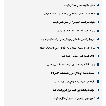
سلاح مقاومت قابل مذاکره نیست
سود شرکت‌های بزرگ نفتی از جنگ آمریکا علیه ایران
شبکه هوشمند کشوری" در قبض تلفن ثابت
ورود تجهیزات جدید به یگان‌های ارتش
در برابر تجاوز دشمنان رهروانی جان بر کف خواهیم بود
موج اعتراض علیه جدیدترین اقدام زامبی‌های فرقه پهلوی
کالابرگ سه گروه مشمول شارژ شد
ورود غافلگیرکننده کاپی‌باراها به ساختمان مجلس
قیمت لحظه ای دلار امروز پنجشنبه 15 مرداد
خرید بازیکن ستاره خارجی برای پرسپولیس
جزئیات راه اندازی کیف پول ایران اعلام شد
کمبوداین ویتامین باعث زوال عقل میشود