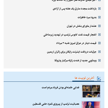
اکبر عبدی حلاوت هنر اصیل را به خانه‌ها آورد
بازداشت مجدد سارق یک هفته پس از آزادی
بدرود مرد خاطرات
هشدار ماورای بنفش در تهران
انفجار قیمت نفت کابوس ترامپ در تهدید زیرساختی
قیمت دینار در عراق امروز شنبه ۳ مرداد
جزئیات دریافت اینترنت رایگان برای زائران اربعین
ویدئویی جدید از شدت زلزله مرگبار ونزوئلا
آخرین توییت ها
فدایی خامنه‌ای بودن فریاد مردم است
عصبانیت ترامپ از پیروزی نامزد حامی فلسطین