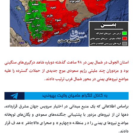
استان الجوف در شمال یمن در ۴۸ ساعت گذشته دوباره شاهد درگیری‌های سنگینی
بود و مزدوران چند ملیتی رژیم سعودی موج جدیدی از حملات گسترده را علیه
مواضع نیروهای یمنی در محور شمال غرب ترتیب دادند.
براساس اطلاعاتی که یک منبع میدانی در اختیار سرویس جهان مشرق قرارداده،
دهها تن از نیروهای مزدور با پشتیبانی جنگنده‌های سعودی و یگان‌های توپخانه
مواضع نیروهای یمنی را در منطقه «چهارم» و صحرای «الاجاشر» هدف قرار
دادند.