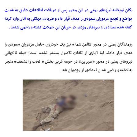
یگان توپخانه نیروهای یمنی در این محور پس از دریافت اطلاعات دقیق به شدت
مواضع و تجمع مزدوران سعودی را هدف قرار داد و ضربات مهلکی به آنان وارد کرد؛
گفته شده تعدادی از نیروهای مزدور در جریان این حملات کشته و زخمی شدند.
رزمندگان یمنی در محور «المهاشمه» نیز یک خودروی حامل مزدوران سعودی را
هدف قرار دادند اما آماری از تلفات تاکنون منتشر نشده است؛ حمله ناگهانی
نیروهای یمنی در محور «صبرین» در حومه غربی بخش «الخب و الشعف» منجر
به کشته و زخمی شدن تعدادی از مزدوران شد.