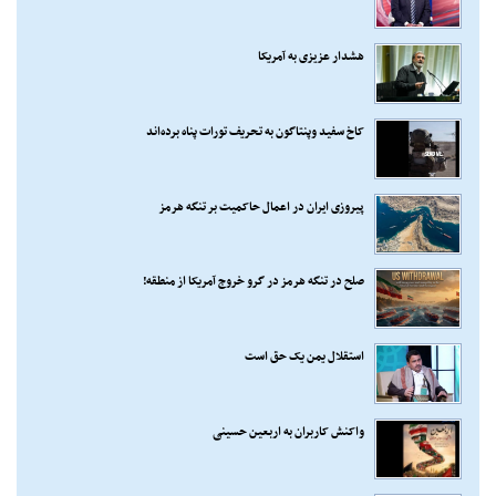
هشدار عزیزی به آمریکا
کاخ سفید وپنتاگون به تحریف تورات پناه برده‌اند
پیروزی ایران در اعمال حاکمیت بر تنگه هرمز
صلح در تنگه هرمز در گرو خروج آمریکا از منطقه!
استقلال یمن یک حق است
واکنش کاربران به اربعین حسینی