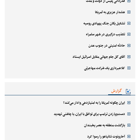
قدردانی پلیس از دولت و ملت
هشدار عزیزی به آمریکا
تشکیل یگان جنگ پهپادی روسیه
تکذیب درگیری در شهر سامراء
حادثه امنیتی در جنوب عدن
آقای گل جام جهانی مقابل اسرائیل ایستاد
کلاهبرداری یک شرکت مهاجرتی
گزارش
ایران چگونه آمریکا را به امتیازدهی وادار می‌کند؟
دست‌وپا زدن ترامپ برای توافق با ایران، با چاشنی تهدید
بازگشت منطقه به عصر یخبندان
آحارونوت نتانیاهو را رسوا کرد