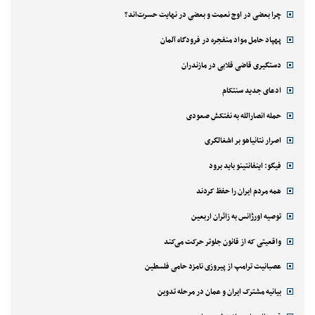
چرا بعضی در اوج نعمت و بعضی در نهایت حسرت‌اند؟
پهپاد حامل مواد منفجره در فرودگاه آلمان
دستگیری قاضی قلابی در مازندران
ادعای جدید سنتکام
حمله انصارالله به نفتکش صعودی
اصرار نتانیاهو بر اشغالگری
فیگو: اینفانتینو باید برود
همه مردم ایران را حفظ کردند
توصیه اورژانس به زائران اربعین
واقعیتی که از قانون جلوتر حرکت می‌کند
عصبانیت ترامپ از پیروزی نامزد حامی فلسطین
بیانیه مشترک ایران و عمان در مرحله تدوین