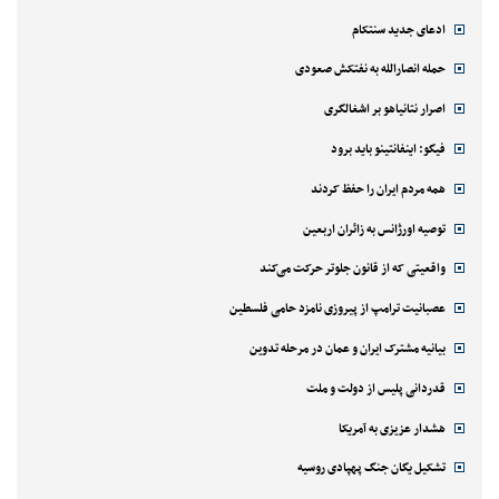
ادعای جدید سنتکام
حمله انصارالله به نفتکش صعودی
اصرار نتانیاهو بر اشغالگری
فیگو: اینفانتینو باید برود
همه مردم ایران را حفظ کردند
توصیه اورژانس به زائران اربعین
واقعیتی که از قانون جلوتر حرکت می‌کند
عصبانیت ترامپ از پیروزی نامزد حامی فلسطین
بیانیه مشترک ایران و عمان در مرحله تدوین
قدردانی پلیس از دولت و ملت
هشدار عزیزی به آمریکا
تشکیل یگان جنگ پهپادی روسیه