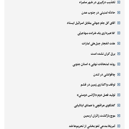
تکذیب درگیری در شهر سامراء
حادثه امنیتی در جنوب عدن
آقای گل جام جهانی مقابل اسرائیل ایستاد
کلاهبرداری یک شرکت مهاجرتی
علت انفجار جبل‌علی امارات
برق گران نشده است
روند امتحانات نهایی 4 استان جنوبی
چاقوکشی در لندن
توقف واگذاری زمین در قشم
تولید فصل دوم «آژانس دوستی»
گفتگوی عراقچی با همتای ایتالیایی
موج بازگشت زائران اربعین
آمریکا مدعی لغو بخشی از تحریم‌ها شد