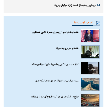
ویدئویی جدید از شدت زلزله مرگبار ونزوئلا
آخرین توییت ها
عصبانیت ترامپ از پیروزی نامزد حامی فلسطین
هشدار عزیزی به آمریکا
کاخ سفید وپنتاگون به تحریف تورات پناه برده‌اند
پیروزی ایران در اعمال حاکمیت بر تنگه هرمز
صلح در تنگه هرمز در گرو خروج آمریکا از منطقه!