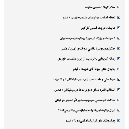
سلام کربلا ؛ حسین ستوده
لحظه اصابت هواپیمای هندی به زمین / فیلم
عالیشاه در یک قدمی گل‌گهر
۲ سوتفاهم بزرگ در مورد رویکرد ترامپ به ایران
جنگل‌های یونان؛ نقاشیِ سوخته‌ی زمین / عکس
رسانه آمریکایی به ترامپ: از ایران شکست خوردی
جایتان خالی نبود آقای شهید!/ فیلم
شرط سنی معافیت سربازی برای دارندگان ۳ و ۴ فرزند
انتخاب نامزد سنای دموکرات‌ها در میشیگان / عکس
هلاکت دو نظامی صهیونیست بر اثر انفجار در لبنان
ایران چگونه آمریکا را به امتیازدهی وادار می‌کند؟
چرا موشک‌های ایران تمام نمی‌شود؟+ فیلم