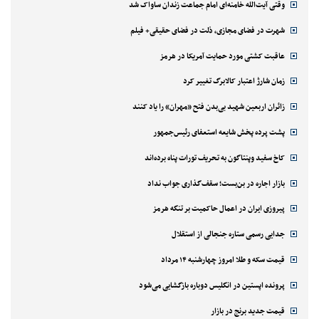
وقتی آیت‌الله خامنه‌ای امام جماعت زندان ساواک شد
شهرت در فضای مجازی، ذلت در فضای حقیقی+ فیلم
عاقبت کشتی مورد حمایت آمریکا در هرمز
زمان شارژ اعتبار کالابرگ تغییر کرد
زائران اربعین شهید بی‌بدن فتح «مهران» را یاد کنند
پشت پرده پخش شایعه استعفای رئیس‌جمهور
کاخ سفید وپنتاگون به تحریف تورات پناه برده‌اند
بازار اجاره در بن‌بست؛ سقف‌گذاری جواب نداد
پیروزی ایران در اعمال حاکمیت بر تنگه هرمز
جدایی رسمی ستاره جنجالی از استقلال
قیمت سکه و طلا امروز چهارشنبه ۱۴ مرداد
پرونده اپستین در انگلیس دوباره بازگشایی می‌شود
قیمت جدید برنج در بازار