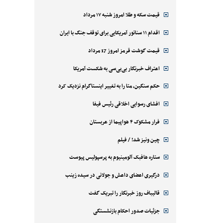
قیمت سکه و طلا امروز شنبه ۱۷ مرداد
اقدام ۱۱ سناتور آمریکایی برای توقف جنگ با ایران
قیمت گوشت قرمز امروز 17 مرداد
اعتراف خبرنگار بی‌بی‌سی به شکست آمریکا
حکم سنگین، متا را به تغییر اینستاگرام نزدیک کرد
افشای رسوایی اخلاقی رئیس فیفا
فرار مشکوک ۴ هواپیما از عربستان
چین ونیز شد! / فیلم
ستاره هافبک آلومینیوم به پرسپولیس پیوست
درگیری اعضای داعش و جولانی در سیده زینب
قالیباف روز خبرنگار را تبریک گفت
جزئیات صدور احکام بازنشستگی