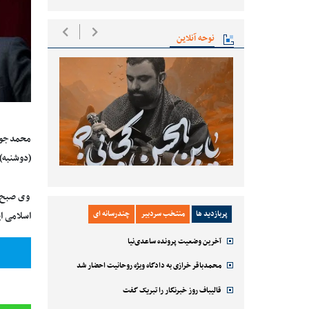
نوحه آنلاین
محمدجواد
(دوشنبه) 
وی صبح ا
پربازدید ها
منتخب سردبیر
چندرسانه ای
اسلامی ای
آخرین وضعیت پرونده ساعدی‌نیا
محمدباقر خرازی به دادگاه ویژه روحانیت احضار شد
قالیباف روز خبرنگار را تبریک گفت