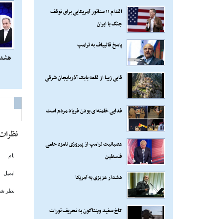
اقدام ۱۱ سناتور آمریکایی برای توقف
جنگ با ایران
پاسخ قالیباف به ترامپ
هشدار
قابی زیبا از قلعه بابک آذربایجان شرقی
فدایی خامنه‌ای بودن فریاد مردم است
نظرات
عصبانیت ترامپ از پیروزی نامزد حامی
فلسطین
نام
ایمیل
هشدار عزیزی به آمریکا
نظر شم
کاخ سفید وپنتاگون به تحریف تورات