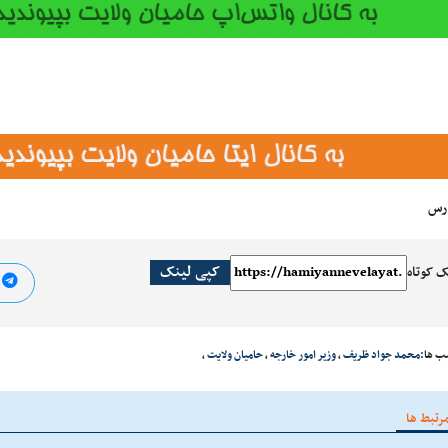
ارس
کپی لینک
ک کوتاه
ا
ب ها:
محمد جواد ظریف
،
وزیر امور خارجه
،
حامیان ولایت
،
رتبط ها