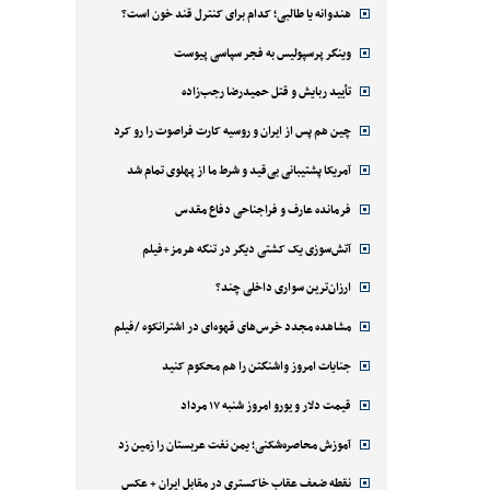
هندوانه یا طالبی؛ کدام‌ برای کنترل قند خون است؟
وینگر پرسپولیس به فجر سپاسی پیوست
تأیید ربایش و قتل حمیدرضا رجب‌زاده
چین هم پس از ایران و روسیه کارت فراصوت را رو کرد
آمریکا پشتیبانی بی‌قید و شرط ما از پهلوی تمام شد
فرمانده عارف و فراجناحی دفاع مقدس
آتش‌سوزی یک کشتی دیگر در تنگه هرمز+فیلم
ارزان‌ترین سواری داخلی چند؟
مشاهده مجدد خرس‌های قهوه‌ای در اشترانکوه /فیلم
جنایات امروز واشنگتن را هم محکوم کنید
قیمت دلار و یورو امروز شنبه ۱۷ مرداد
آموزش محاصره‌شکنی؛ یمن نفت عربستان را زمین زد
نقطه ضعف عقاب خاکستری در مقابل ایران + عکس