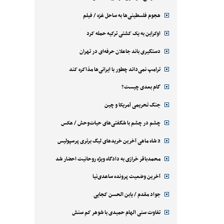
هجوم فلسطینی‌ها به ساحل غزه / فیلم
اوکراین به یک کشتی ترکیه حمله کرد
دستگیری باند جاعلان حرفه‌ای در تهران
ترامپ نمی‌داند چطور با ایرانی‌ها مذاکره کند
گام بعدی چیست؟
جنگ تحریمی آمریکا و چین
چشم در چشم با شگفتی‌های حیات‌وحش / عکس
2 شاه ماهی آخرین خریدهای لیگ برتری پرسپولیس
محمدباقر خرازی به دادگاه ویژه روحانیت احضار شد
آخرین وضعیت پرونده ساعدی‌نیا
جواد مقدم / یابن الحسن کجایی
تفاوت سنی الهام حمیدی با شوهر کم سنش