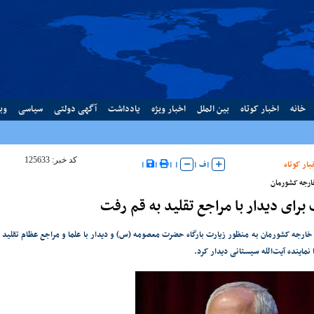
خانه
اخبار کوتاه
بین الملل
اخبار ویژه
یادداشت
آگهی دولتی
سیاسی
وب
کد خبر: 125633
بار کوتاه
|
ف
|
|
|
|
|
خارجه کشورمان
رای دیدار با مراجع تقلید به قم رفت
 خارجه کشورمان به منظور زیارت بارگاه حضرت معصومه (س) و دیدار با علما و مراجع عظام تقلید 
نماینده آیت‌الله سیستانی دیدار کرد.