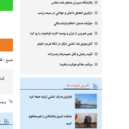
پالایشگاه سیزران منفجر شد+عکس
درگیری اعضای داعش و جولانی در سیده زینب
جزئیات صدور احکام بازنشستگی
چین هم پس از ایران و روسیه کارت فراصوت را رو کرد
آتش‌سوزی یک کشتی دیگر در تنگه هرمز+فیلم
تأیید ربایش و قتل حمیدرضا رجب‌زاده
منبع : ف
مراقب علائم هپاتیت باشید!
لین
آخرین توییت ها
اوکراین به یک کشتی ترکیه حمله کرد
برچس
جنایات امروز واشنگتن را هم محکوم
م
کنید