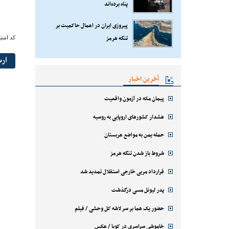
پناه برده‌اند
پیروزی ایران در اعمال حاکمیت بر
تنگه هرمز
کد امنی
ار
آخرین اخبار
پیمان مکه در آزمون واقعیت
هشدار کشورهای اروپایی به روسیه
حمله یمن به مواضع عربستان
شروط باز شدن تنگه هرمز
قرارداد مربی خارجی استقلال تمدید شد
پدر لیونل مسی درگذشت
حضور یک هما بر سر لاشه‌ کل وحشی / فیلم
خاموشی سراسری در کوبا / عکس