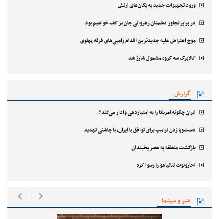
ورود تجهیزات جدید به یگان‌های ارتش
در برابر تجاوز دشمنان رهروانی جان بر کف خواهیم بود
موج اعتراض علیه جدیدترین اقدام زامبی‌های فرقه پهلوی
کالابرگ سه گروه مشمول شارژ شد
گزارش
ایران چگونه آمریکا را به امتیازدهی وادار می‌کند؟
دست‌وپا زدن ترامپ برای توافق با ایران، با چاشنی تهدید
بازگشت منطقه به عصر یخبندان
آحارونوت نتانیاهو را رسوا کرد
هنر و سینما