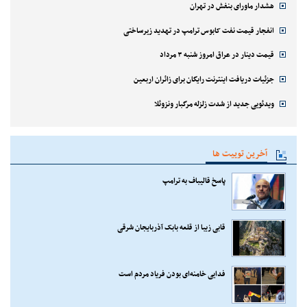
هشدار ماورای بنفش در تهران
انفجار قیمت نفت کابوس ترامپ در تهدید زیرساختی
قیمت دینار در عراق امروز شنبه ۳ مرداد
جزئیات دریافت اینترنت رایگان برای زائران اربعین
ویدئویی جدید از شدت زلزله مرگبار ونزوئلا
آخرین توییت ها
پاسخ قالیباف به ترامپ
قابی زیبا از قلعه بابک آذربایجان شرقی
فدایی خامنه‌ای بودن فریاد مردم است