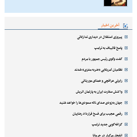
آخرین اخبار
پیروزی استقلال در دیداری تدارکاتی
پاسخ قالیباف به ترامپ
گفت وگوی رئیس جمهور با مردم
نظامیان آمریکایی «ضربه مغزی» شدند
رایزنی عراقچی و همتای موریتانی
واکنش سفارت ایران به پارلمان اتریش
جهان به‌زودی صدای ناله سعودی‌ها را خواهد شنید
رقمی عجیب برای فسخ قرارداد رضاییان
گزافه‌گویی جدید ترامپ
انفجار مرگبار در جرمانا