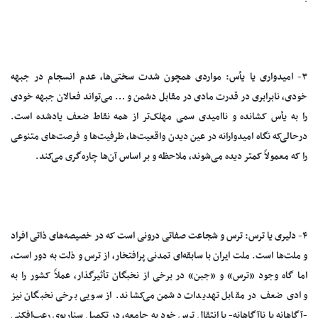
۳- امیدواری یا یأس: مواردی همچون شدت سختی‌ها، عدم انسجام در جبهه
خودی، نابرابری در قدرت مادی در مقابل دشمن و … می‌تواند فعالان جبهه خودی
را به یأس کشانده و ناامیدی سمی مهلک‌تر از همه نقاط ضعف یادشده است.
درحالی‌که نگاه امیدوارانه در عین دیدن واقعیت‌ها، ظرفیت‌ها و فرصت‌های متنوعی
را که معمولاً کمتر دیده می‌شوند، ملاحظه و بر اساس آن‌ها چاره‌گری می‌کند.
۴- دلیری یا ترس: ترس و شجاعت صفاتی درونی است که در خصیصه‌های ذاتی افراد
و ملت‌ها است. ملت ایران با سابقه‌ای تمدنی پرافتخار، از ترس و ذلت به دور است،
اما گاه وجود «ترس» و «جبن» در برخی از نخبگان تأثیرگذار، عملاً کشور را به
وادی ضعف در مقابل تهدیدات دشمن می‌کشاند. از سویی برخی نخبگان نیز
-آگاهانه یا ناآگاهانه- با انتقال ترس خود به جامعه، در تکمیل سناریوی رعب‌افکنی