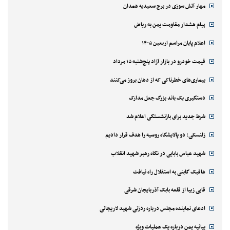
مهار آتش سوزی در برج سعیدیه همدان
پیام هشدار مقاومت یمن به ریاض
اعلام پایان مراسم اربعین ۱۴۰۵
قیمت خودرو در بازار آزاد پنج‌شنبه ۱۵ مرداد
بیماری‌های خطرناکی که از دهان بروز می‌کنند
دستگیری یک باند بزرگ جعل مدارک
شرط جدید برای بازنشستگی اعلام شد
زلنسکی: دو پالایشگاه روسیه را هدف قرار دادیم
شهید عباس بابایی در نگاه رهبر شهید انقلاب
هافبک گابنی به استقلال راه نیافت
قابی زیبا از قلعه بابک آذربایجان شرقی
ادعای نماینده مجلس درباره ردزنی شهید لاریجانی
بیانیه یمن درباره یک عملیات ویژه