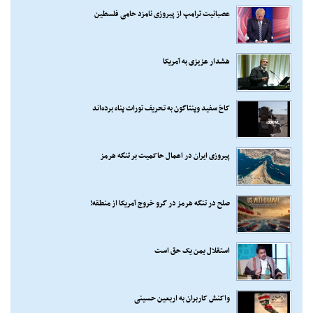
عصبانیت ترامپ از پیروزی نامزد حامی فلسطین
هشدار عزیزی به آمریکا
کاخ سفید وپنتاگون به تحریف تورات پناه برده‌اند
پیروزی ایران در اعمال حاکمیت بر تنگه هرمز
صلح در تنگه هرمز در گرو خروج آمریکا از منطقه!
استقلال یمن یک حق است
واکنش کاربران به اربعین حسینی