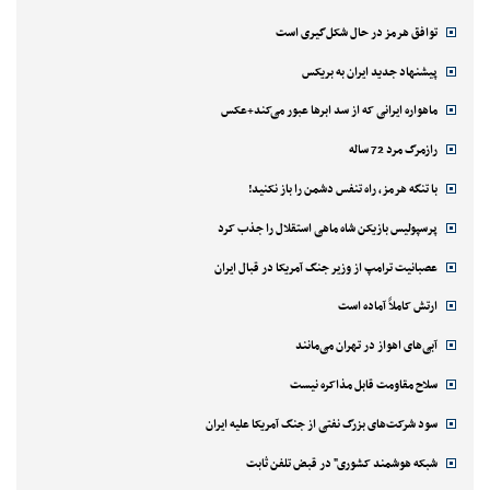
توافق هرمز در حال شکل‌گیری است
پیشنهاد جدید ایران به بریکس
ماهواره ایرانی که از سد ابرها عبور می‌کند+عکس
رازمرگ مرد 72 ساله
با تنگه هرمز، راه تنفس دشمن را باز نکنید!
پرسپولیس بازیکن شاه ماهی استقلال را جذب کرد
عصبانیت ترامپ از وزیر جنگ آمریکا در قبال ایران
ارتش کاملاً آماده است
آبی‌های اهواز در تهران می‌مانند
سلاح مقاومت قابل مذاکره نیست
سود شرکت‌های بزرگ نفتی از جنگ آمریکا علیه ایران
شبکه هوشمند کشوری" در قبض تلفن ثابت