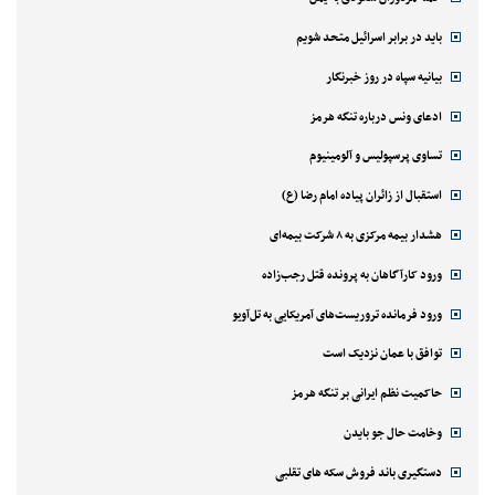
باید در برابر اسرائیل متحد شویم
بیانیه سپاه در روز خبرنگار
ادعای ونس درباره تنگه هرمز
تساوی پرسپولیس و آلومینیوم
استقبال از زائران پیاده امام رضا (ع)
هشدار بیمه مرکزی به ۸ شرکت بیمه‌ای
ورود کارآگاهان به پرونده قتل رجب‌زاده
ورود فرمانده تروریست‌های آمریکایی به تل‌آویو
توافق با عمان نزدیک است
حاکمیت نظم ایرانی بر تنگه هرمز
وخامت حال جو بایدن
دستگیری باند فروش سکه های تقلبی