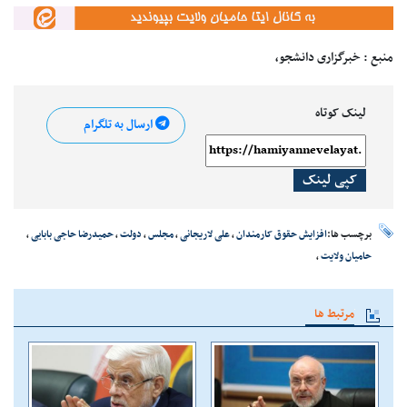
منبع : خبرگزاری دانشجو،
لینک کوتاه
ارسال به تلگرام
کپی لینک
برچسب ها:
افزایش حقوق کارمندان
،
علی لاریجانی
،
مجلس
،
دولت
،
حمیدرضا حاجی بابایی
،
حامیان ولایت
،
مرتبط ها