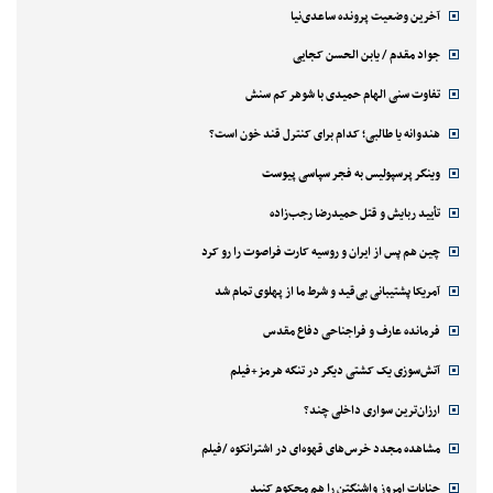
آخرین وضعیت پرونده ساعدی‌نیا
جواد مقدم / یابن الحسن کجایی
تفاوت سنی الهام حمیدی با شوهر کم سنش
هندوانه یا طالبی؛ کدام‌ برای کنترل قند خون است؟
وینگر پرسپولیس به فجر سپاسی پیوست
تأیید ربایش و قتل حمیدرضا رجب‌زاده
چین هم پس از ایران و روسیه کارت فراصوت را رو کرد
آمریکا پشتیبانی بی‌قید و شرط ما از پهلوی تمام شد
فرمانده عارف و فراجناحی دفاع مقدس
آتش‌سوزی یک کشتی دیگر در تنگه هرمز+فیلم
ارزان‌ترین سواری داخلی چند؟
مشاهده مجدد خرس‌های قهوه‌ای در اشترانکوه /فیلم
جنایات امروز واشنگتن را هم محکوم کنید