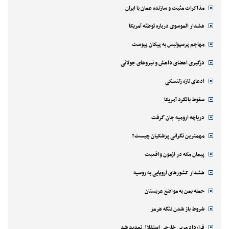
مذاکرات مثبت و سازنده عمان با ایران
هشدار الموسوی درباره توطئه آمریکا
مهاجم پرسپولیس به پیکان پیوست
درگیری اعضای داعش و نیروهای جولانی
ادعای تازه زلنسکی
سقوط بالگرد آمریکا
دریاچه ارومیه جان گرفت
مهمترین نگرانی پزشکیان چیست؟
پیمان مکه در آزمون واقعیت
هشدار کشورهای اروپایی به روسیه
حمله یمن به مواضع عربستان
شروط باز شدن تنگه هرمز
قرارداد مربی خارجی استقلال تمدید شد