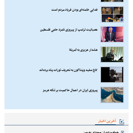
فدایی خامنه‌ای بودن فریاد مردم است
عصبانیت ترامپ از پیروزی نامزد حامی فلسطین
هشدار عزیزی به آمریکا
کاخ سفید وپنتاگون به تحریف تورات پناه برده‌اند
پیروزی ایران در اعمال حاکمیت بر تنگه هرمز
آخرین اخبار
حمله مزدوران سعودی به یمن