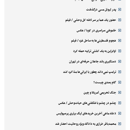
پدر لیونل مسی درگذشت
حضور یک هما بر سر لاشه‌ کل وحشی / فیلم
خاموشی سراسری در کوبا / عکس
هجوم فلسطینی‌ها به ساحل غزه / فیلم
اوکراین به یک کشتی ترکیه حمله کرد
دستگیری باند جاعلان حرفه‌ای در تهران
ترامپ نمی‌داند چطور با ایرانی‌ها مذاکره کند
گام بعدی چیست؟
جنگ تحریمی آمریکا و چین
چشم در چشم با شگفتی‌های حیات‌وحش / عکس
2 شاه ماهی آخرین خریدهای لیگ برتری پرسپولیس
محمدباقر خرازی به دادگاه ویژه روحانیت احضار شد