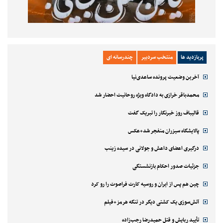
پربازدید ها
منتخب سردبیر
چندرسانه ای
آخرین وضعیت پرونده ساعدی‌نیا
محمدباقر خرازی به دادگاه ویژه روحانیت احضار شد
قالیباف روز خبرنگار را تبریک گفت
پالایشگاه سیزران منفجر شد+عکس
درگیری اعضای داعش و جولانی در سیده زینب
جزئیات صدور احکام بازنشستگی
چین هم پس از ایران و روسیه کارت فراصوت را رو کرد
آتش‌سوزی یک کشتی دیگر در تنگه هرمز+فیلم
تأیید ربایش و قتل حمیدرضا رجب‌زاده