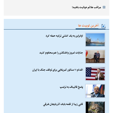
مراقب علائم هپاتیت باشید!
آخرین توییت ها
اوکراین به یک کشتی ترکیه حمله کرد
جنایات امروز واشنگتن را هم محکوم کنید
اقدام ۱۱ سناتور آمریکایی برای توقف جنگ با ایران
پاسخ قالیباف به ترامپ
قابی زیبا از قلعه بابک آذربایجان شرقی