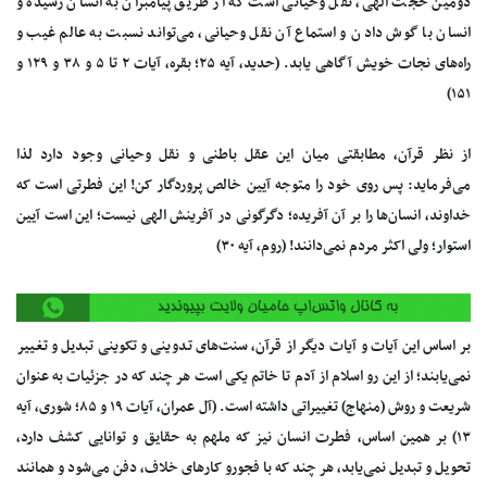
دومین حجت الهی، نقل وحیانی است که از طریق پیامبران به انسان رسیده و
انسان با گوش دادن و استماع آن نقل وحیانی، می‌تواند نسبت به عالم غیب و
راه‌های نجات خویش آگاهی یابد. (حدید، آیه ۲۵؛ بقره، آیات ۲ تا ۵ و ۳۸ و ۱۲۹ و
۱۵۱)
از نظر قرآن، مطابقتی میان این عقل باطنی و نقل وحیانی وجود دارد لذا
می‌فرماید: پس روی خود را متوجه آیین خالص پروردگار کن! این فطرتی است که
خداوند، انسان‌ها را بر آن آفریده؛ دگرگونی در آفرینش الهی نیست؛ این است آیین
استوار؛ ولی اکثر مردم نمی‌دانند! (روم، آیه ۳۰)
بر اساس این آیات و آیات دیگر از قرآن، سنت‌های تدوینی و تکوینی تبدیل و تغییر
نمی‌یابند؛ از این رو اسلام از آدم تا خاتم یکی است هر چند که در جزئیات به عنوان
شریعت و روش (منهاج) تغییراتی داشته است. (آل عمران، آیات ۱۹ و ۸۵؛ شوری، آیه
۱۳) بر همین اساس، فطرت انسان نیز که ملهم به حقایق و توانایی کشف دارد،
تحویل و تبدیل نمی‌یابد، هر چند که با فجورو کار‌های خلاف، دفن می‌شود و همانند