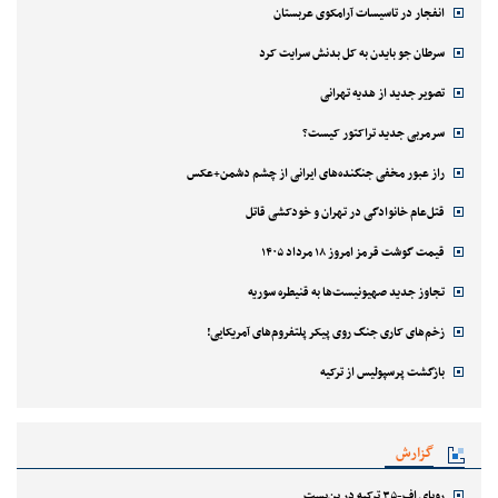
انفجار در تاسیسات آرامکوی عربستان
سرطان جو بایدن به کل بدنش سرایت کرد
تصویر جدید از هدیه تهرانی
سرمربی جدید تراکتور کیست؟
راز عبور مخفی جنگنده‌های ایرانی از چشم دشمن+عکس
قتل‌‌عام خانوادگی در تهران و خودکشی قاتل
قیمت گوشت قرمز امروز ۱۸ مرداد ۱۴۰۵
تجاوز جدید صهیونیست‌ها به قنیطره سوریه
زخم‌های کاری جنگ روی پیکر پلتفروم‌های آمریکایی!
بازگشت پرسپولیس از ترکیه
گزارش
رویای اف-۳۵ ترکیه در بن‌بست