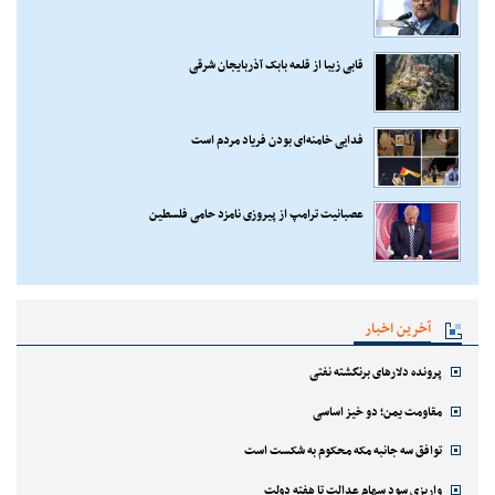
قابی زیبا از قلعه بابک آذربایجان شرقی
فدایی خامنه‌ای بودن فریاد مردم است
عصبانیت ترامپ از پیروزی نامزد حامی فلسطین
آخرین اخبار
پرونده دلارهای برنگشته نفتی
مقاومت یمن؛ دو خیز اساسی
توافق سه جانبه مکه محکوم به شکست است
واریزی سود سهام عدالت تا هفته دولت