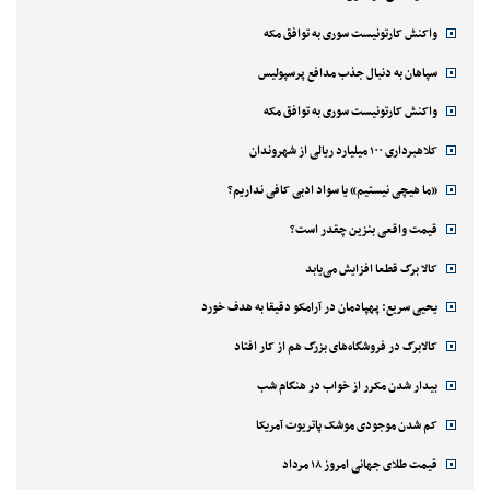
واکنش کارتونیست سوری به توافق مکه
سپاهان به دنبال جذب مدافع پرسپولیس
واکنش کارتونیست سوری به توافق مکه
کلاهبرداری ۱۰۰ میلیارد ریالی از شهروندان
«ما هیچی نیستیم» یا سواد ادبی کافی نداریم؟
قیمت واقعی بنزین چقدر است؟
کالا برگ قطعا افزایش می‌یابد
یحیی سریع: پهپادمان در آرامکو دقیقا به هدف خورد
کالابرگ در فروشگاه‌های بزرگ هم از کار افتاد
بیدار شدن مکرر از خواب در هنگام شب
کم شدن موجودی موشک پاتریوت آمریکا
قیمت طلای جهانی امروز ۱۸ مرداد