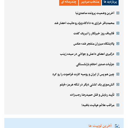
پربازدید ها
منتخب سردبیر
چندرسانه ای
آخرین وضعیت پرونده ساعدی‌نیا
محمدباقر خرازی به دادگاه ویژه روحانیت احضار شد
قالیباف روز خبرنگار را تبریک گفت
پالایشگاه سیزران منفجر شد+عکس
درگیری اعضای داعش و جولانی در سیده زینب
جزئیات صدور احکام بازنشستگی
چین هم پس از ایران و روسیه کارت فراصوت را رو کرد
آتش‌سوزی یک کشتی دیگر در تنگه هرمز+فیلم
تأیید ربایش و قتل حمیدرضا رجب‌زاده
مراقب علائم هپاتیت باشید!
آخرین توییت ها