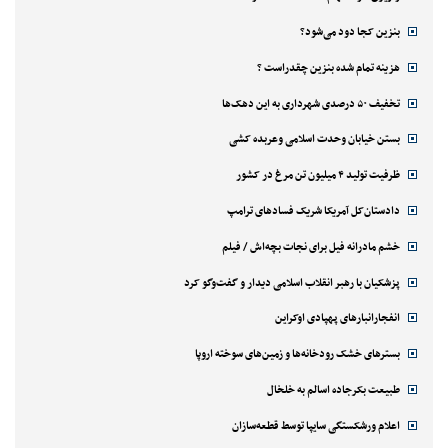
بنزین کجا دود می‌شود؟
هزینه تمام شده بنزین چقدراست ؟
تخفیف ۵۰ درصدی شهرداری به این دهک‌ها
بستن خیابان وحدت اسلامی وعربده کشی
ظرفیت تولید ۴ میلیون تن مرغ در کشور
دادستان‌کل آمریکا شریک فسادهای ترامپ
خشم مادرانه فیل برای نجات بچه‌اش / فیلم
پزشکیان با رهبر انقلاب اسلامی دیدار و گفت‌وگو کرد
انفجارانبارهای پهپادی اوکراین
بسترهای خشک رودخانه‌ها و زمین‌های سوخته اروپا
طبیعت بکرجاده اسالم به خلخال
اعلام ورشکستگی سایپا توسط قطعه‌سازان