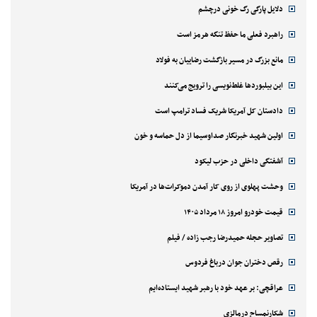
دلایل پارگی رگ خونی درچشم
راهبرد فعلی ما حفظ تنگه هرمز است
مانع بزرگ در مسیر بازگشت رضاییان به فولاد
این بیلبوردها غلط‌نویسی را ترویج می‌کنند
دادستان کل آمریکا شریک فساد ترامپ است
اولین شهید خبرنگار صداوسیما از دل حماسه و خون
آشفتگی داخلی در حزب لیکود
وحشت پهلوی از روی کار آمدن دموکرات‌ها در آمریکا
قیمت خودرو امروز ۱۸ مرداد ۱۴۰۵
تصاویر حجله حمیدرضا رجب زاده / فیلم
رقص دختران جوان درباغ فردوس
عراقچی: بر عهد خود با رهبر شهید ایستاده‌ایم
شکارنمساح درمالزی