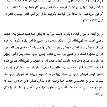
می‌فرماید: و یاد کن هنگامی را که پروردگارت از پشت فرزندان آدم، ذریه آنان را بر
گرفت و ایشان را بر خودشان گواه ساخت که آیا پروردگار شما نیستم؟ گفتند: چرا،
گواهی می‌دهیم. تا مبادا روز قیامت بگویید ما از این امر غافل بودیم. (اعراف،
آیات ۱۷۲ و ۱۷۳)
از این آیات و نیز از آیات دیگر به دست می‌آید که برای خدا علیه انسان یک حجت
باطنی است که نمی‌تواند آن را منکر شود، زیرا وقتی با این نظام فکری به خود
می‌نگرد، پیش از اینکه تن خویش را ببیند، روانی را می‌بیند که خدای رب العالمین
در آن مشهود است و از همین رو، انسان شاهد چنین امری است. پس وقتی چیزی
در مقابل و مشهود شاهدی باشد، غفلت معنا ندارد. همچنین نمی‌تواند مدعی شود
که تحت تاثیر دیگران، به این رب العالمین که رب انسان نیز است، شرک ورزیدم و
گمان کردم شریکی برای آن است؛ زیرا در ذات خود می‌یابد که شریکی برای خدا
نیست.بنابراین، نخستین حجت خدا برعلیه خود انسان، همان روان خودش است که
روح دمیده الهی است و عقل انسانی به عنوان مرتبه‌ای از نفس و روان آن را درک
می‌کند.